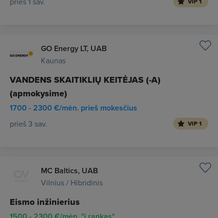
prieš 1 sav.
VIP 1
GO Energy LT, UAB
Kaunas
VANDENS SKAITIKLIŲ KEITĖJAS (-A)
(apmokysime)
1700 - 2300 €/mėn. prieš mokesčius
prieš 3 sav.
VIP 1
MC Baltics, UAB
Vilnius / Hibridinis
Eismo inžinierius
1500 - 2300 €/mėn. "į rankas"