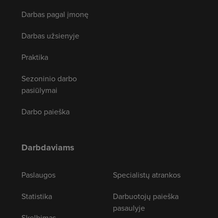
Darbas pagal įmonę
Darbas užsienyje
Praktika
Sezoninio darbo
pasiūlymai
Darbo paieška
Darbdaviams
Paslaugos
Specialistų atrankos
Statistika
Darbuotojų paieška
pasaulyje
Skelbimas