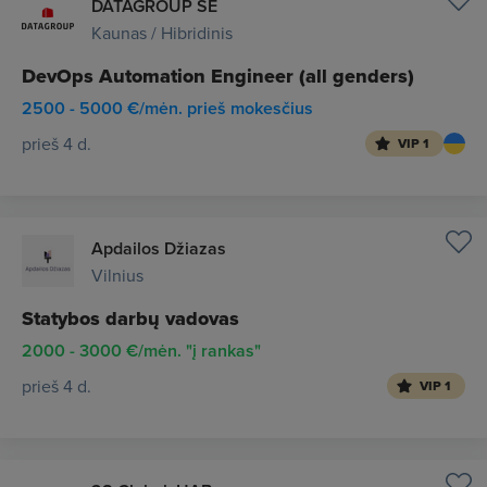
DATAGROUP SE
Kaunas / Hibridinis
DevOps Automation Engineer (all genders)
2500 - 5000 €/mėn. prieš mokesčius
prieš 4 d.
VIP 1
Apdailos Džiazas
Vilnius
Statybos darbų vadovas
2000 - 3000 €/mėn. "į rankas"
prieš 4 d.
VIP 1