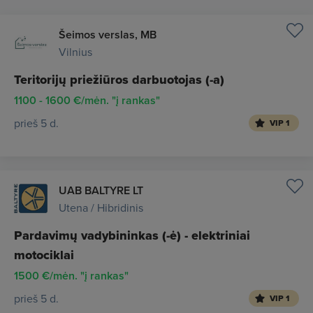
Šeimos verslas, MB
Vilnius
Teritorijų priežiūros darbuotojas (-a)
1100 - 1600 €/mėn. "į rankas"
prieš 5 d.
VIP 1
UAB BALTYRE LT
Utena / Hibridinis
Pardavimų vadybininkas (-ė) - elektriniai
motociklai
1500 €/mėn. "į rankas"
prieš 5 d.
VIP 1