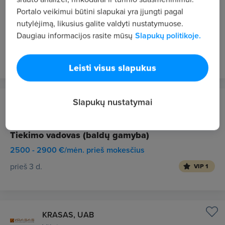
Sandėlio darbuotojas - Krovėjas, prekių
Portalo veikimui būtini slapukai yra įjungti pagal
tikrintojas
nutylėjimą, likusius galite valdyti nustatymuose.
Daugiau informacijos rasite mūsų
Slapukų politikoje.
Nuo 1849 €/mėn. prieš mokesčius
prieš 2 d.
NAUJAS
VIP 1
Leisti visus slapukus
Slapukų nustatymai
CVMarket.lt klientas
Vilnius
Tiekimo vadovas (baldų gamyba)
2500 - 2900 €/mėn. prieš mokesčius
prieš 3 d.
VIP 1
KRASAS, UAB