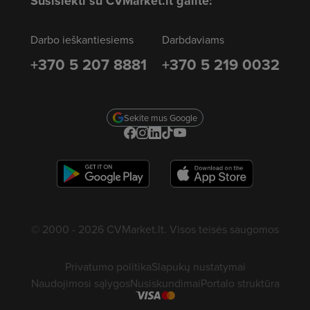
Susisiekti su CVMarket.lt galite:
Darbo ieškantiesiems
Darbdaviams
+370 5 207 8881
+370 5 219 0032
Sekite mus Google
© 2000 - 2026 CVMarket.lt. Visos teisės saugomos
Privatumo politika
Slapukų nustatymai
Naudojimosi sąlygos
Nusiskundimai
Portalo struktūra