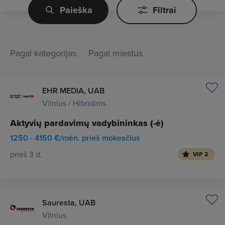
Paieška
Filtrai
Pagal kategorijas
Pagal miestus
EHR MEDIA, UAB
Vilnius / Hibridinis
Aktyvių pardavimų vadybininkas (-ė)
1250 - 4150 €/mėn. prieš mokesčius
prieš 3 d.
VIP 2
Sauresta, UAB
Vilnius