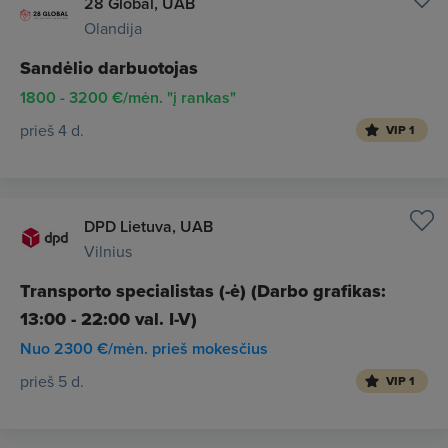
28 Global, UAB
Olandija
Sandėlio darbuotojas
1800 - 3200 €/mėn. "į rankas"
prieš 4 d.
VIP 1
DPD Lietuva, UAB
Vilnius
Transporto specialistas (-ė) (Darbo grafikas:
13:00 - 22:00 val. I-V)
Nuo 2300 €/mėn. prieš mokesčius
prieš 5 d.
VIP 1