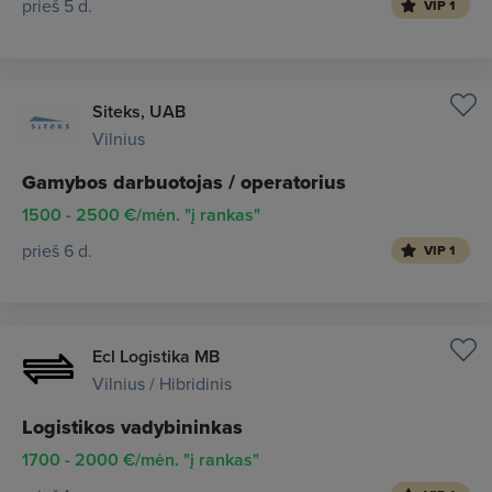
prieš 5 d.
VIP 1
Siteks, UAB
Vilnius
Gamybos darbuotojas / operatorius
1500 - 2500 €/mėn. "į rankas"
prieš 6 d.
VIP 1
Ecl Logistika MB
Vilnius / Hibridinis
Logistikos vadybininkas
1700 - 2000 €/mėn. "į rankas"