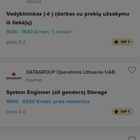
Vilnius
Vadybininkas (-ė ) (darbas su prekių užsakymu
iš tiekėjų)
1600 - 1800 €/mėn. "į rankas"
prieš 3 d.
VIP 1
DATAGROUP Operations Lithuania UAB
Kaunas
System Engineer (all genders) Storage
4500 - 6500 €/mėn. prieš mokesčius
prieš 4 d.
VIP 1