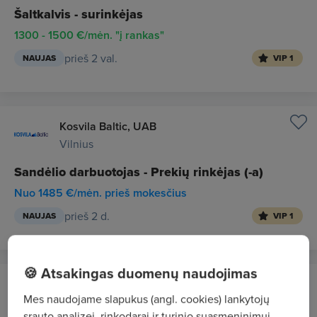
Šaltkalvis - surinkėjas
1300 - 1500 €/mėn. "į rankas"
prieš 2 val.
NAUJAS
VIP 1
Kosvila Baltic, UAB
Vilnius
Sandėlio darbuotojas - Prekių rinkėjas (-a)
Nuo 1485 €/mėn. prieš mokesčius
prieš 2 d.
NAUJAS
VIP 1
🍪 Atsakingas duomenų naudojimas
Kosvila Baltic, UAB
Mes naudojame slapukus (angl. cookies) lankytojų
Vilnius
srauto analizei, rinkodarai ir turinio suasmeninimui.