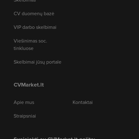
CV duomenų bazė
VIP darbo skelbimai
Viešinimas soc.
tinkluose
Skelbimai jūsų portale
CVMarket.lt
Apie mus
Kontaktai
Straipsniai