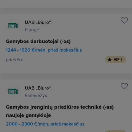
UAB „Biuro“
Plungė
Gamybos darbuotojai (-os)
1244 - 1620 €/mėn. prieš mokesčius
prieš 5 d.
VIP 1
UAB „Biuro“
Panevėžys
Gamybos įrenginių priežiūros technikė (-as)
naujoje gamykloje
2000 - 2300 €/mėn. prieš mokesčius