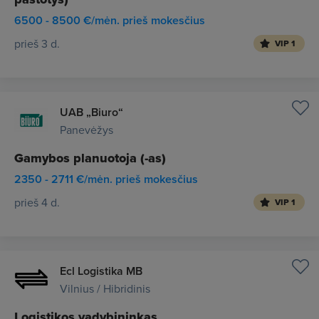
6500 - 8500 €/mėn. prieš mokesčius
prieš 3 d.
VIP 1
UAB „Biuro“
Panevėžys
Gamybos planuotoja (-as)
2350 - 2711 €/mėn. prieš mokesčius
prieš 4 d.
VIP 1
Ecl Logistika MB
Vilnius / Hibridinis
Logistikos vadybininkas