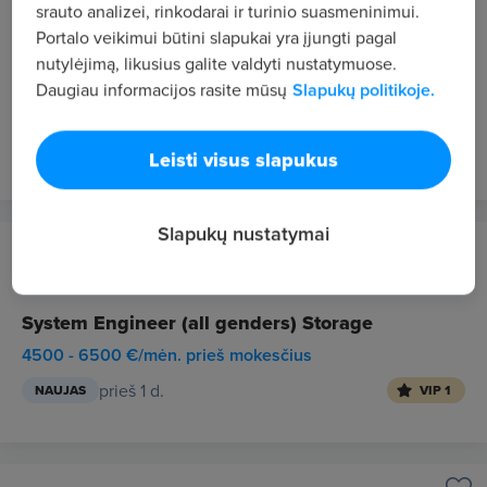
Vilnius
srauto analizei, rinkodarai ir turinio suasmeninimui.
Portalo veikimui būtini slapukai yra įjungti pagal
Vadybininkas (-ė ) (darbas su prekių užsakymu
nutylėjimą, likusius galite valdyti nustatymuose.
iš tiekėjų)
Daugiau informacijos rasite mūsų
Slapukų politikoje.
1600 - 1800 €/mėn. "į rankas"
prieš 1 d.
NAUJAS
VIP 1
Leisti visus slapukus
Slapukų nustatymai
DATAGROUP Operations Lithuania UAB
Kaunas
System Engineer (all genders) Storage
4500 - 6500 €/mėn. prieš mokesčius
prieš 1 d.
NAUJAS
VIP 1