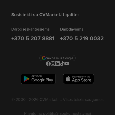
Susisiekti su CVMarket.lt galite:
Darbo ieškantiesiems
Darbdaviams
+370 5 207 8881
+370 5 219 0032
Sekite mus Google
© 2000 - 2026 CVMarket.lt. Visos teisės saugomos
Privatumo politika
Slapukų nustatymai