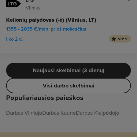
LTG
Vilnius
Kelionių palydovas (-ė) (Vilnius, LT)
1355 - 2035 €/mėn. prieš mokesčius
liko 2 d.
VIP 1
Naujausi skelbimai (3 dienų)
Visi darbo skelbimai
Populiariausios paieškos
Darbas Vilniuje
Darbas Kaune
Darbas Klaipėdoje