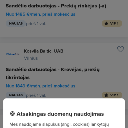
Sandėlio darbuotojas - Prekių rinkėjas (-a)
Nuo 1485 €/mėn. prieš mokesčius
prieš 1 val.
NAUJAS
VIP 1
Kosvila Baltic, UAB
Vilnius
Sandėlio darbuotojas - Krovėjas, prekių
tikrintojas
Nuo 1849 €/mėn. prieš mokesčius
prieš 1 val.
NAUJAS
VIP 1
🍪 Atsakingas duomenų naudojimas
KRASAS, UAB
Mes naudojame slapukus (angl. cookies) lankytojų