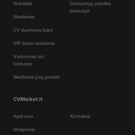
Statistika
Darbuotojų paieška
pasaulyje
Skelbimas
CV duomenų bazė
VIP darbo skelbimai
Viešinimas soc.
tinkluose
Skelbimai jūsų portale
CVMarket.lt
Apie mus
Kontaktai
Straipsniai