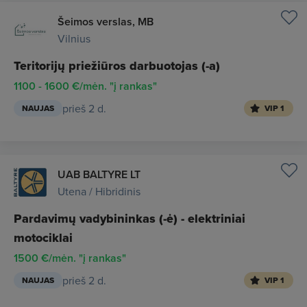
Šeimos verslas, MB
Vilnius
Teritorijų priežiūros darbuotojas (-a)
1100 - 1600 €/mėn. "į rankas"
prieš 2 d.
NAUJAS
VIP 1
UAB BALTYRE LT
Utena / Hibridinis
Pardavimų vadybininkas (-ė) - elektriniai
motociklai
1500 €/mėn. "į rankas"
prieš 2 d.
NAUJAS
VIP 1