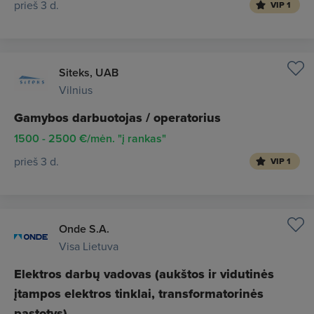
prieš 3 d.
VIP 1
Siteks, UAB
Vilnius
Gamybos darbuotojas / operatorius
1500 - 2500 €/mėn. "į rankas"
prieš 3 d.
VIP 1
Onde S.A.
Visa Lietuva
Elektros darbų vadovas (aukštos ir vidutinės
įtampos elektros tinklai, transformatorinės
pastotys)