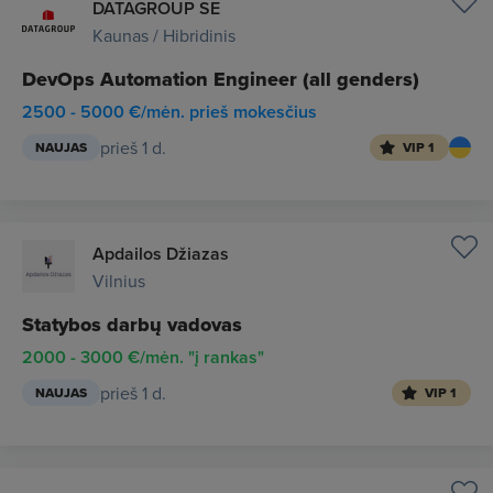
DATAGROUP SE
Kaunas / Hibridinis
DevOps Automation Engineer (all genders)
2500 - 5000 €/mėn. prieš mokesčius
prieš 1 d.
NAUJAS
VIP 1
Apdailos Džiazas
Vilnius
Statybos darbų vadovas
2000 - 3000 €/mėn. "į rankas"
prieš 1 d.
NAUJAS
VIP 1