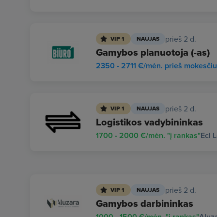
prieš 2 d.
VIP 1
NAUJAS
Gamybos planuotoja (-as)
2350 - 2711 €/mėn. prieš mokesči
prieš 2 d.
VIP 1
NAUJAS
Logistikos vadybininkas
1700 - 2000 €/mėn. "į rankas"
Ecl 
prieš 2 d.
VIP 1
NAUJAS
Gamybos darbininkas
1000 - 1500 €/mėn. "į rankas"
Aluz