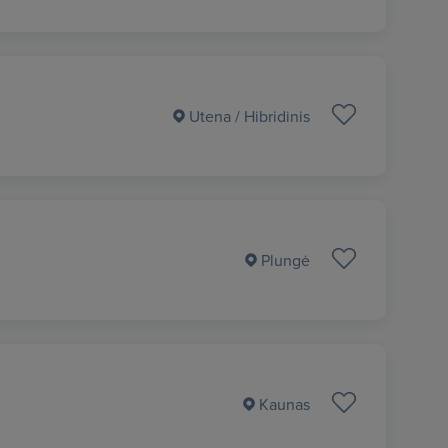
Utena
/ Hibridinis
Plungė
Kaunas