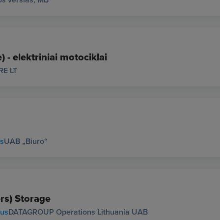
 - elektriniai motociklai
RE LT
us
UAB „Biuro“
rs) Storage
ius
DATAGROUP Operations Lithuania UAB