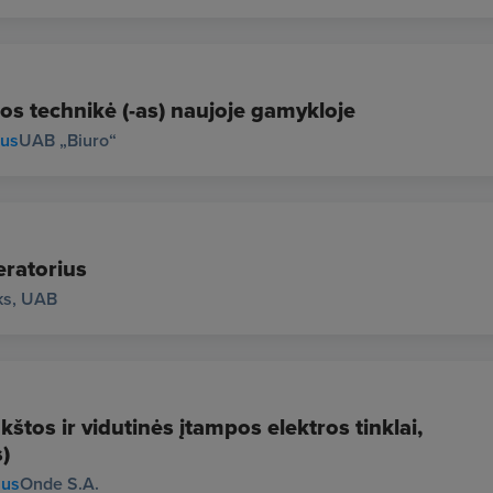
os technikė (-as) naujoje gamykloje
ius
UAB „Biuro“
ratorius
ks, UAB
štos ir vidutinės įtampos elektros tinklai,
)
ius
Onde S.A.