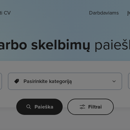
ti CV
Darbdaviams
Į
arbo skelbimų
paieš
Pasirinkite kategoriją
Paieška
Filtrai