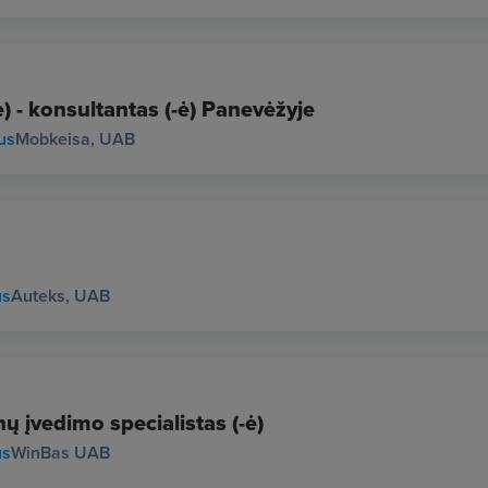
) - konsultantas (-ė) Panevėžyje
us
Mobkeisa, UAB
us
Auteks, UAB
ų įvedimo specialistas (-ė)
us
WinBas UAB