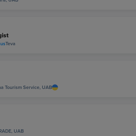
gist
ius
Teva
na Tourism Service, UAB
RADE, UAB