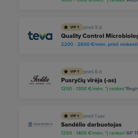
prieš 5 d.
VIP 1
Quality Control Microbiolo
2200 - 2600 €/mėn. prieš mokesč
prieš 6 d.
VIP 1
Pusryčių virėja (-as)
1200 - 1300 €/mėn. "į rankas"
Regi
prieš 1 sav.
VIP 1
Sandėlio darbuotojas
1250 - 1400 €/mėn. "į rankas"
AP T