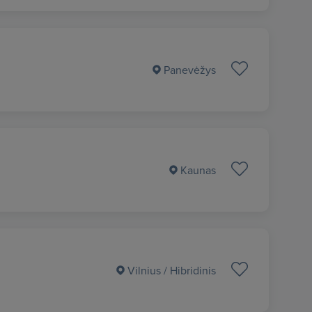
Panevėžys
Kaunas
Vilnius
/ Hibridinis