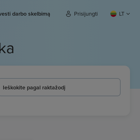
vesti darbo skelbimą
Prisijungti
LT
ka