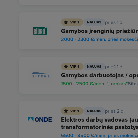
prieš 1 d.
VIP 1
NAUJAS
Gamybos įrenginių priežiūr
2000 - 2300 €/mėn. prieš mokesč
prieš 1 d.
VIP 1
NAUJAS
Gamybos darbuotojas / ope
1500 - 2500 €/mėn. "į rankas"
Site
prieš 2 d.
VIP 1
NAUJAS
Elektros darbų vadovas (auk
transformatorinės pastotys
6500 - 8500 €/mėn. prieš mokesč