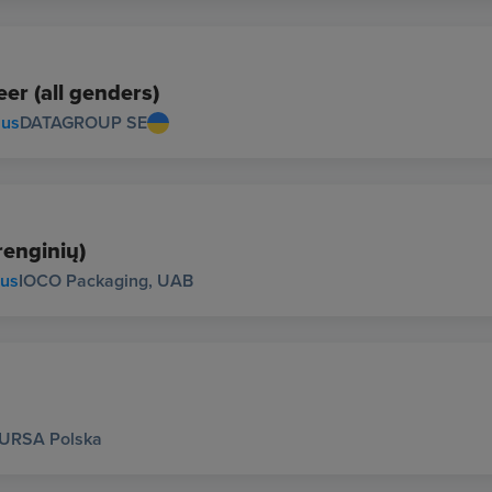
r (all genders)
ius
DATAGROUP SE
renginių)
ius
IOCO Packaging, UAB
URSA Polska