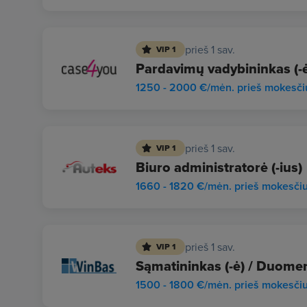
prieš 1 sav.
VIP 1
Pardavimų vadybininkas (-ė
1250 - 2000 €/mėn. prieš mokesči
prieš 1 sav.
VIP 1
Biuro administratorė (-ius)
1660 - 1820 €/mėn. prieš mokesči
prieš 1 sav.
VIP 1
Sąmatininkas (-ė) / Duomen
1500 - 1800 €/mėn. prieš mokesči