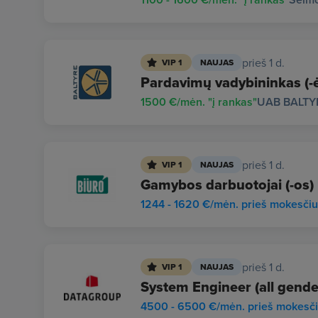
prieš 1 d.
VIP 1
NAUJAS
Pardavimų vadybininkas (-ė)
1500 €/mėn. "į rankas"
UAB BALTY
prieš 1 d.
VIP 1
NAUJAS
Gamybos darbuotojai (-os)
1244 - 1620 €/mėn. prieš mokesči
prieš 1 d.
VIP 1
NAUJAS
System Engineer (all gende
4500 - 6500 €/mėn. prieš mokesč