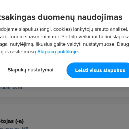
tsakingas duomenų naudojimas
ojame slapukus (angl. cookies) lankytojų srauto analizei,
ai ir turinio suasmeninimui. Portalo veikimui būtini slapuka
pagal nutylėjimą, likusius galite valdyti nustatymuose. Dau
ailos Džiazas
ijos rasite mūsų
Slapukų politikoje.
Slapukų nustatymai
Leisti visus slapukus
lobal, UAB
tojas (-a)
s verslas, MB