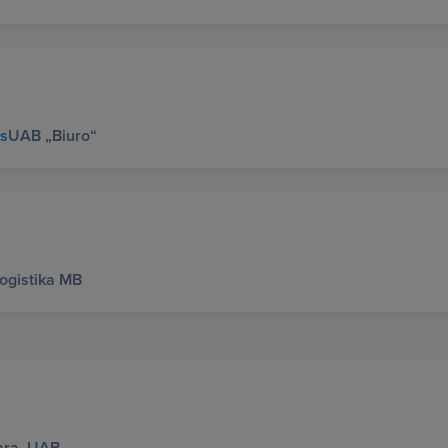
us
UAB „Biuro“
Logistika MB
ara, UAB