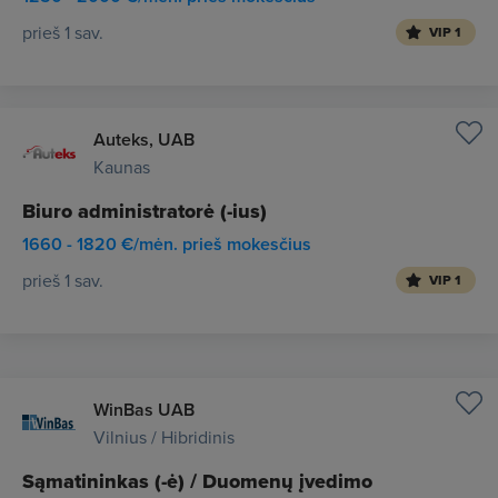
prieš 1 sav.
VIP 1
Auteks, UAB
Kaunas
Biuro administratorė (-ius)
1660 - 1820 €/mėn. prieš mokesčius
prieš 1 sav.
VIP 1
WinBas UAB
Vilnius / Hibridinis
Sąmatininkas (-ė) / Duomenų įvedimo