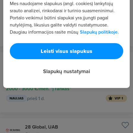
Vilnius
Mes naudojame slapukus (angl. cookies) lankytojų
srauto analizei, rinkodarai ir turinio suasmeninimui.
Regional Sales Director
Portalo veikimui būtini slapukai yra įjungti pagal
Nuo 4500 €/mėn. prieš mokesčius
nutylėjimą, likusius galite valdyti nustatymuose.
Daugiau informacijos rasite mūsų
Slapukų politikoje.
prieš 13 val.
NAUJAS
VIP 1
Leisti visus slapukus
Apdailos Džiazas
Vilnius
Slapukų nustatymai
Statybos darbų vadovas
2000 - 3000 €/mėn. "į rankas"
prieš 1 d.
NAUJAS
VIP 1
28 Global, UAB