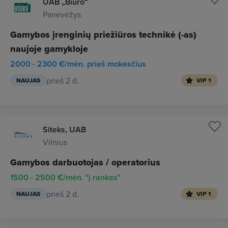
UAB „Biuro“
Panevėžys
Gamybos įrenginių priežiūros technikė (-as)
naujoje gamykloje
2000 - 2300 €/mėn. prieš mokesčius
prieš 2 d.
NAUJAS
VIP 1
Siteks, UAB
Vilnius
Gamybos darbuotojas / operatorius
1500 - 2500 €/mėn. "į rankas"
prieš 2 d.
NAUJAS
VIP 1