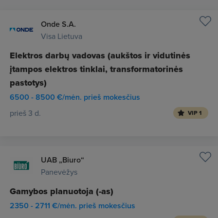
Onde S.A.
Visa Lietuva
Elektros darbų vadovas (aukštos ir vidutinės
įtampos elektros tinklai, transformatorinės
pastotys)
6500 - 8500 €/mėn. prieš mokesčius
prieš 3 d.
VIP 1
UAB „Biuro“
Panevėžys
Gamybos planuotoja (-as)
2350 - 2711 €/mėn. prieš mokesčius