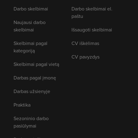
Darbo skelbimai
Darbo skelbimai el.
paštu
Naujausi darbo
skelbimai
Išsaugoti skelbimai
Skelbimai pagal
CV iškėlimas
kategoriją
CV pavyzdys
Skelbimai pagal vietą
Darbas pagal įmonę
Darbas užsienyje
Praktika
Sezoninio darbo
pasiūlymai