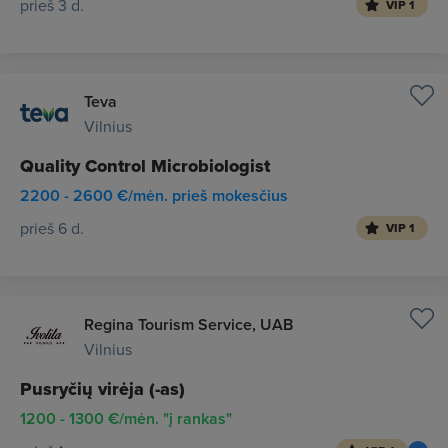
prieš 3 d.
VIP 1
Teva
Vilnius
Quality Control Microbiologist
2200 - 2600 €/mėn. prieš mokesčius
prieš 6 d.
VIP 1
Regina Tourism Service, UAB
Vilnius
Pusryčių virėja (-as)
1200 - 1300 €/mėn. "į rankas"