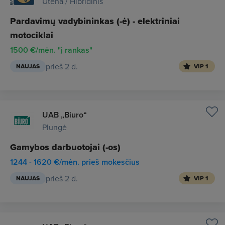
Utena / Hibridinis
Pardavimų vadybininkas (-ė) - elektriniai
motociklai
1500 €/mėn. "į rankas"
prieš 2 d.
NAUJAS
VIP 1
UAB „Biuro“
Plungė
Gamybos darbuotojai (-os)
1244 - 1620 €/mėn. prieš mokesčius
prieš 2 d.
NAUJAS
VIP 1