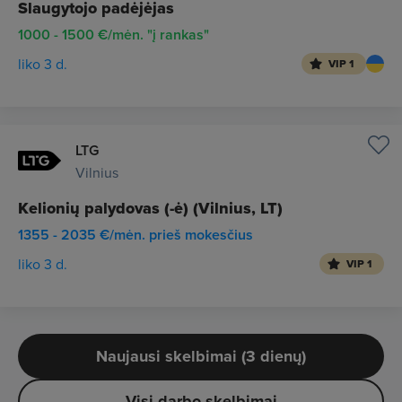
Slaugytojo padėjėjas
1000 - 1500 €/mėn. "į rankas"
liko 3 d.
VIP 1
LTG
Vilnius
Kelionių palydovas (-ė) (Vilnius, LT)
1355 - 2035 €/mėn. prieš mokesčius
liko 3 d.
VIP 1
Naujausi skelbimai (3 dienų)
Visi darbo skelbimai