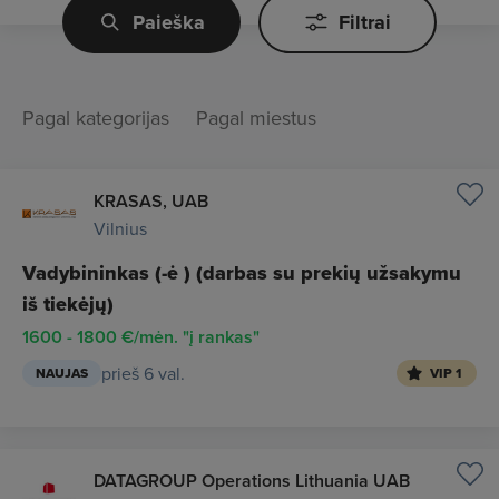
Paieška
Filtrai
Pagal kategorijas
Pagal miestus
KRASAS, UAB
Vilnius
Vadybininkas (-ė ) (darbas su prekių užsakymu
iš tiekėjų)
1600 - 1800 €/mėn. "į rankas"
prieš 6 val.
NAUJAS
VIP 1
DATAGROUP Operations Lithuania UAB