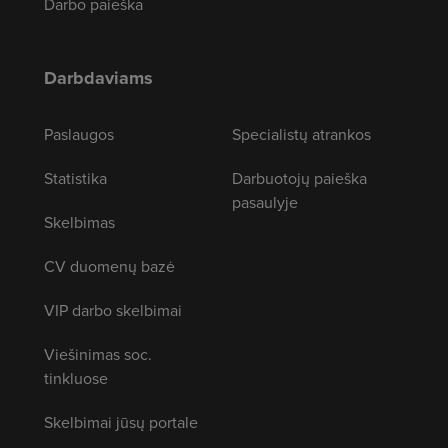
Darbo paieška
Darbdaviams
Paslaugos
Specialistų atrankos
Statistika
Darbuotojų paieška
pasaulyje
Skelbimas
CV duomenų bazė
VIP darbo skelbimai
Viešinimas soc.
tinkluose
Skelbimai jūsų portale