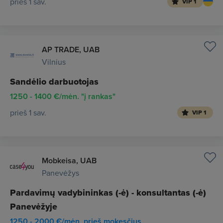
prieš 1 sav.
VIP 1
AP TRADE, UAB
Vilnius
Sandėlio darbuotojas
1250 - 1400 €/mėn. "į rankas"
prieš 1 sav.
VIP 1
Mobkeisa, UAB
Panevėžys
Pardavimų vadybininkas (-ė) - konsultantas (-ė)
Panevėžyje
1250 - 2000 €/mėn. prieš mokesčius