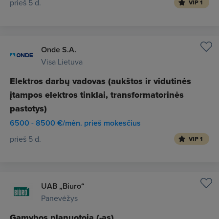
prieš 5 d.
VIP 1
Onde S.A.
Visa Lietuva
Elektros darbų vadovas (aukštos ir vidutinės
įtampos elektros tinklai, transformatorinės
pastotys)
6500 - 8500 €/mėn. prieš mokesčius
prieš 5 d.
VIP 1
UAB „Biuro“
Panevėžys
Gamybos planuotoja (-as)