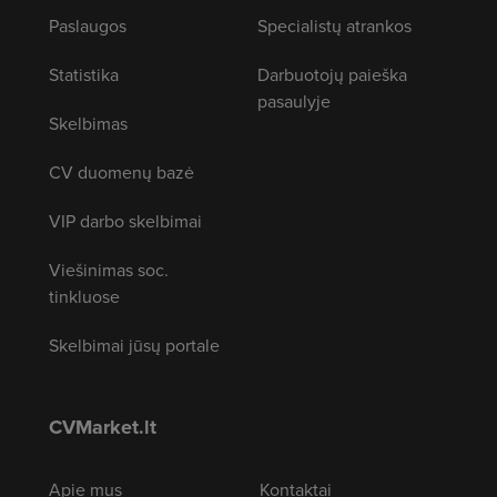
Paslaugos
Specialistų atrankos
Statistika
Darbuotojų paieška
pasaulyje
Skelbimas
CV duomenų bazė
VIP darbo skelbimai
Viešinimas soc.
tinkluose
Skelbimai jūsų portale
CVMarket.lt
Apie mus
Kontaktai