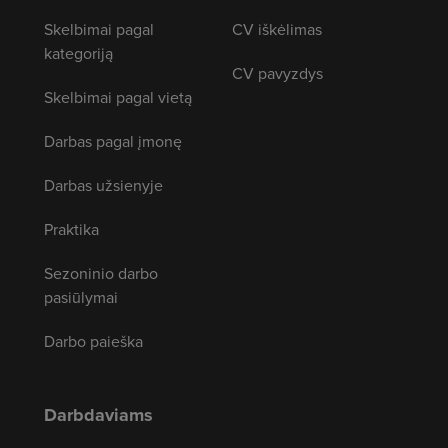
Skelbimai pagal
CV iškėlimas
kategoriją
CV pavyzdys
Skelbimai pagal vietą
Darbas pagal įmonę
Darbas užsienyje
Praktika
Sezoninio darbo
pasiūlymai
Darbo paieška
Darbdaviams