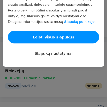
Vilnius
srauto analizei, rinkodarai ir turinio suasmeninimui.
Portalo veikimui būtini slapukai yra įjungti pagal
Tiekimo vadovas (baldų gamyba)
nutylėjimą, likusius galite valdyti nustatymuose.
2500 - 2900 €/mėn. prieš mokesčius
Daugiau informacijos rasite mūsų
Slapukų politikoje.
prieš 2 d.
NAUJAS
VIP 1
Leisti visus slapukus
KRASAS, UAB
Slapukų nustatymai
Vilnius
Vadybininkas (-ė ) (darbas su prekių užsakymu
iš tiekėjų)
1600 - 1800 €/mėn. "į rankas"
prieš 2 d.
NAUJAS
VIP 1