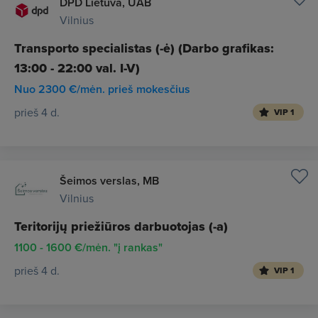
DPD Lietuva, UAB
Vilnius
Transporto specialistas (-ė) (Darbo grafikas:
13:00 - 22:00 val. I-V)
Nuo 2300 €/mėn. prieš mokesčius
prieš 4 d.
VIP 1
Šeimos verslas, MB
Vilnius
Teritorijų priežiūros darbuotojas (-a)
1100 - 1600 €/mėn. "į rankas"
prieš 4 d.
VIP 1