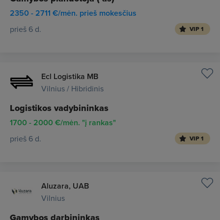
2350 - 2711 €/mėn. prieš mokesčius
prieš 6 d.
VIP 1
Ecl Logistika MB
Vilnius / Hibridinis
Logistikos vadybininkas
1700 - 2000 €/mėn. "į rankas"
prieš 6 d.
VIP 1
Aluzara, UAB
Vilnius
Gamybos darbininkas