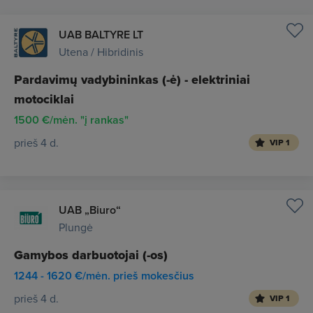
UAB BALTYRE LT
Utena / Hibridinis
Pardavimų vadybininkas (-ė) - elektriniai
motociklai
1500 €/mėn. "į rankas"
prieš 4 d.
VIP 1
UAB „Biuro“
Plungė
Gamybos darbuotojai (-os)
1244 - 1620 €/mėn. prieš mokesčius
prieš 4 d.
VIP 1