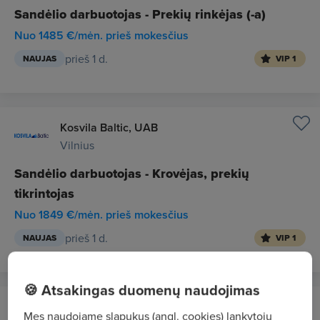
Sandėlio darbuotojas - Prekių rinkėjas (-a)
Nuo 1485 €/mėn. prieš mokesčius
prieš 1 d.
NAUJAS
VIP 1
Kosvila Baltic, UAB
Vilnius
Sandėlio darbuotojas - Krovėjas, prekių
tikrintojas
Nuo 1849 €/mėn. prieš mokesčius
prieš 1 d.
NAUJAS
VIP 1
🍪 Atsakingas duomenų naudojimas
CVMarket.lt klientas
Mes naudojame slapukus (angl. cookies) lankytojų