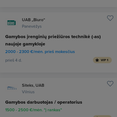
UAB „Biuro“
Panevėžys
Gamybos įrenginių priežiūros technikė (-as)
naujoje gamykloje
2000 - 2300 €/mėn. prieš mokesčius
prieš 4 d.
VIP 1
Siteks, UAB
Vilnius
Gamybos darbuotojas / operatorius
1500 - 2500 €/mėn. "į rankas"