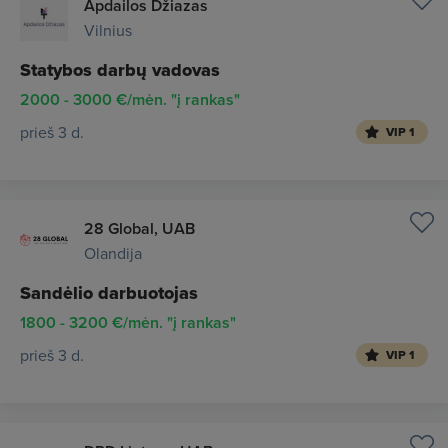
Apdailos Džiazas
Vilnius
Statybos darbų vadovas
2000 - 3000 €/mėn. "į rankas"
prieš 3 d.
VIP 1
28 Global, UAB
Olandija
Sandėlio darbuotojas
1800 - 3200 €/mėn. "į rankas"
prieš 3 d.
VIP 1