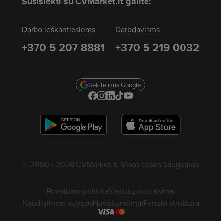
Susisiekti su CVMarket.lt galite:
Darbo ieškantiesiems
Darbdaviams
+370 5 207 8881
+370 5 219 0032
Sekite mus Google
© 2000 - 2026 CVMarket.lt. Visos teisės saugomos
Privatumo politika
Slapukų nustatymai
Naudojimosi sąlygos
Nusiskundimai
Portalo struktūra