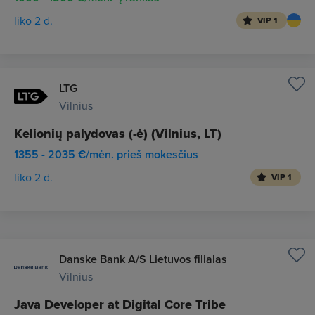
liko 2 d.
VIP 1
LTG
Vilnius
Kelionių palydovas (-ė) (Vilnius, LT)
1355 - 2035 €/mėn. prieš mokesčius
liko 2 d.
VIP 1
Danske Bank A/S Lietuvos filialas
Vilnius
Java Developer at Digital Core Tribe