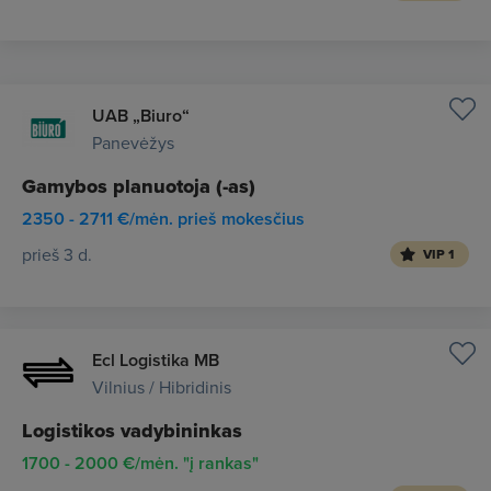
UAB „Biuro“
Panevėžys
Gamybos planuotoja (-as)
2350 - 2711 €/mėn. prieš mokesčius
prieš 3 d.
VIP 1
Ecl Logistika MB
Vilnius / Hibridinis
Logistikos vadybininkas
1700 - 2000 €/mėn. "į rankas"