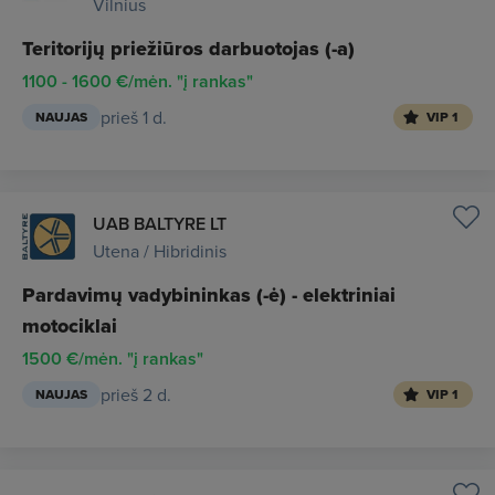
Vilnius
Teritorijų priežiūros darbuotojas (-a)
1100 - 1600 €/mėn. "į rankas"
prieš 1 d.
NAUJAS
VIP 1
UAB BALTYRE LT
Utena / Hibridinis
Pardavimų vadybininkas (-ė) - elektriniai
motociklai
1500 €/mėn. "į rankas"
prieš 2 d.
NAUJAS
VIP 1