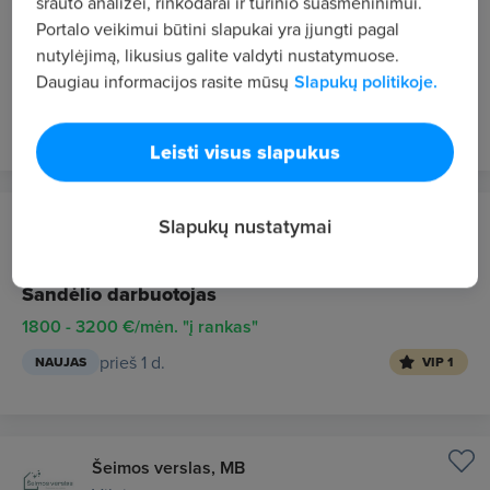
srauto analizei, rinkodarai ir turinio suasmeninimui.
Vilnius
Portalo veikimui būtini slapukai yra įjungti pagal
Statybos darbų vadovas
nutylėjimą, likusius galite valdyti nustatymuose.
Daugiau informacijos rasite mūsų
Slapukų politikoje.
2000 - 3000 €/mėn. "į rankas"
prieš 1 d.
NAUJAS
VIP 1
Leisti visus slapukus
28 Global, UAB
Slapukų nustatymai
Olandija
Sandėlio darbuotojas
1800 - 3200 €/mėn. "į rankas"
prieš 1 d.
NAUJAS
VIP 1
Šeimos verslas, MB