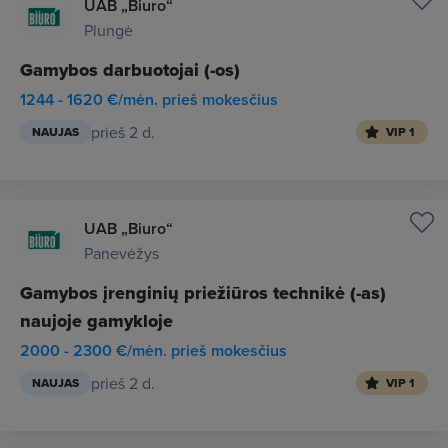
UAB „Biuro“
Plungė
Gamybos darbuotojai (-os)
1244 - 1620 €/mėn. prieš mokesčius
prieš 2 d.
NAUJAS
VIP 1
UAB „Biuro“
Panevėžys
Gamybos įrenginių priežiūros technikė (-as)
naujoje gamykloje
2000 - 2300 €/mėn. prieš mokesčius
prieš 2 d.
NAUJAS
VIP 1