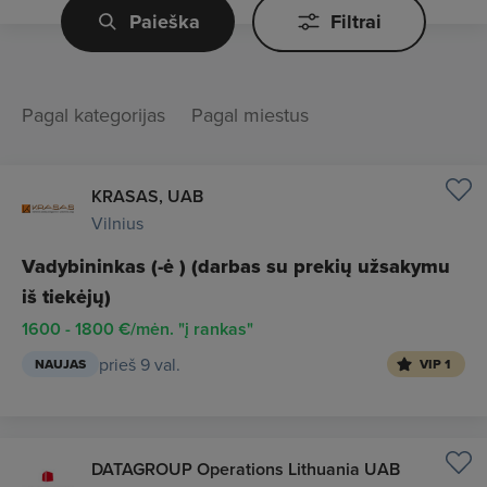
Paieška
Filtrai
Pagal kategorijas
Pagal miestus
KRASAS, UAB
Vilnius
Vadybininkas (-ė ) (darbas su prekių užsakymu
iš tiekėjų)
1600 - 1800 €/mėn. "į rankas"
prieš 9 val.
NAUJAS
VIP 1
DATAGROUP Operations Lithuania UAB