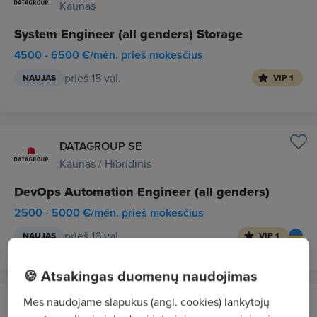
Kaunas
System Engineer (all genders) Storage
4500 - 6500 €/mėn. prieš mokesčius
prieš 15 val.
NAUJAS
VIP 1
DATAGROUP SE
Kaunas / Hibridinis
DevOps Automation Engineer (all genders)
2500 - 5000 €/mėn. prieš mokesčius
prieš 16 val.
NAUJAS
VIP 1
🍪 Atsakingas duomenų naudojimas
Mes naudojame slapukus (angl. cookies) lankytojų
Apdailos Džiazas