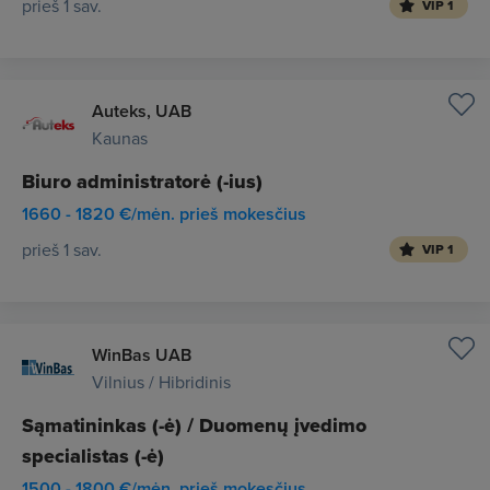
prieš 1 sav.
VIP 1
Auteks, UAB
Kaunas
Biuro administratorė (-ius)
1660 - 1820 €/mėn. prieš mokesčius
prieš 1 sav.
VIP 1
WinBas UAB
Vilnius / Hibridinis
Sąmatininkas (-ė) / Duomenų įvedimo
specialistas (-ė)
1500 - 1800 €/mėn. prieš mokesčius