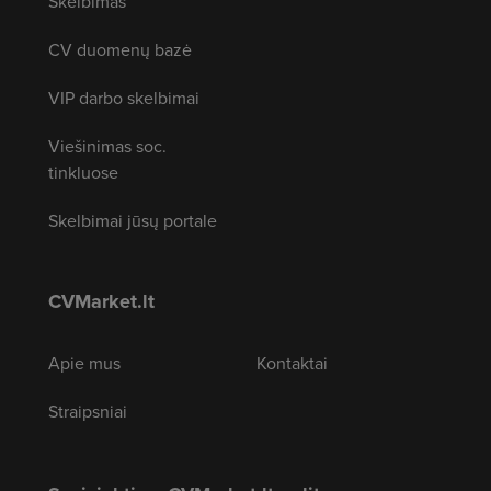
Skelbimas
CV duomenų bazė
VIP darbo skelbimai
Viešinimas soc.
tinkluose
Skelbimai jūsų portale
CVMarket.lt
Apie mus
Kontaktai
Straipsniai