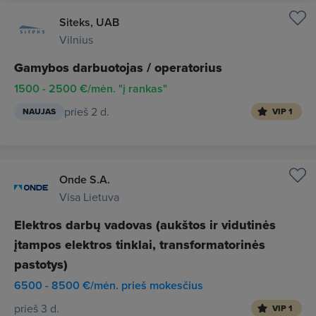
Siteks, UAB
Vilnius
Gamybos darbuotojas / operatorius
1500 - 2500 €/mėn. "į rankas"
prieš 2 d.
NAUJAS
VIP 1
Onde S.A.
Visa Lietuva
Elektros darbų vadovas (aukštos ir vidutinės
įtampos elektros tinklai, transformatorinės
pastotys)
6500 - 8500 €/mėn. prieš mokesčius
prieš 3 d.
VIP 1