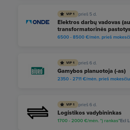
prieš 5 d.
VIP 1
Elektros darbų vadovas (auk
transformatorinės pastotys
6500 - 8500 €/mėn. prieš mokesč
prieš 6 d.
VIP 1
Gamybos planuotoja (-as)
2350 - 2711 €/mėn. prieš mokesči
prieš 6 d.
VIP 1
Logistikos vadybininkas
1700 - 2000 €/mėn. "į rankas"
Ecl 