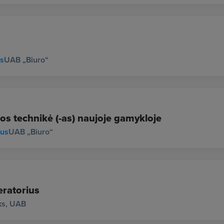
us
UAB „Biuro“
os technikė (-as) naujoje gamykloje
ius
UAB „Biuro“
ratorius
ks, UAB