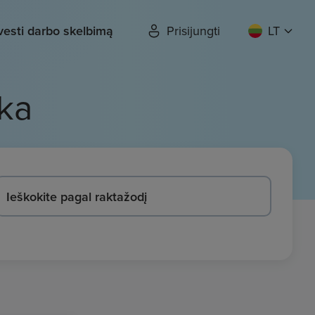
vesti darbo skelbimą
Prisijungti
LT
ka