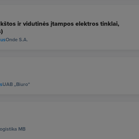
štos ir vidutinės įtampos elektros tinklai,
)
ius
Onde S.A.
us
UAB „Biuro“
Logistika MB