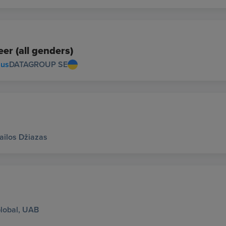
r (all genders)
ius
DATAGROUP SE
ailos Džiazas
lobal, UAB