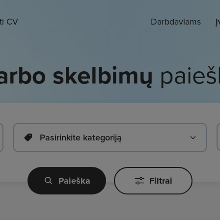
ti CV
Darbdaviams
Į
arbo skelbimų
paieš
Pasirinkite kategoriją
Paieška
Filtrai