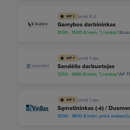
prieš 6 d.
VIP 1
Gamybos darbininkas
1000 - 1500 €/mėn. "į rankas"
Aluz
prieš 1 sav.
VIP 1
Sandėlio darbuotojas
1250 - 1400 €/mėn. "į rankas"
AP T
prieš 1 sav.
VIP 1
Sąmatininkas (-ė) / Duomen
1500 - 1800 €/mėn. prieš mokesči