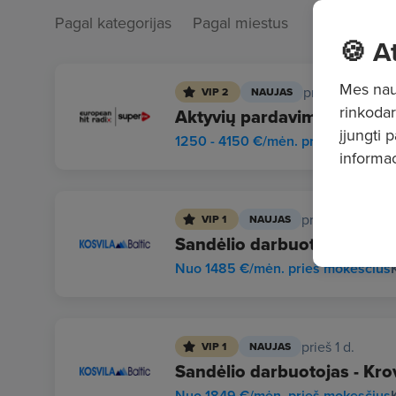
Pagal kategorijas
Pagal miestus
🍪 A
Mes naud
prieš 2 d.
VIP 2
NAUJAS
rinkodar
Aktyvių pardavimų vadybini
įjungti 
1250 - 4150 €/mėn. prieš mokesči
informac
prieš 1 d.
VIP 1
NAUJAS
Sandėlio darbuotojas - Prek
Nuo 1485 €/mėn. prieš mokesčius
prieš 1 d.
VIP 1
NAUJAS
Sandėlio darbuotojas - Krov
Nuo 1849 €/mėn. prieš mokesčius