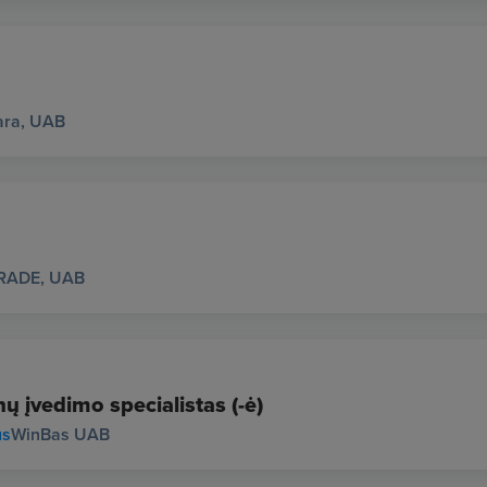
ara, UAB
RADE, UAB
ų įvedimo specialistas (-ė)
us
WinBas UAB