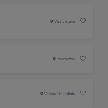
Visa Lietuva
Panevėžys
Vilnius
/ Hibridinis