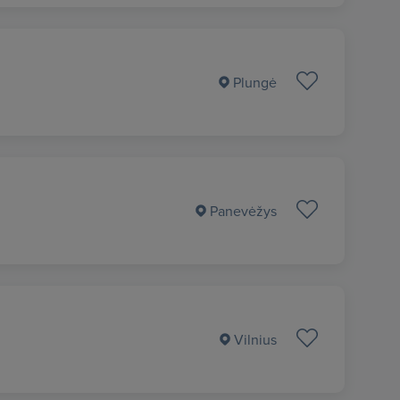
Plungė
Panevėžys
Vilnius