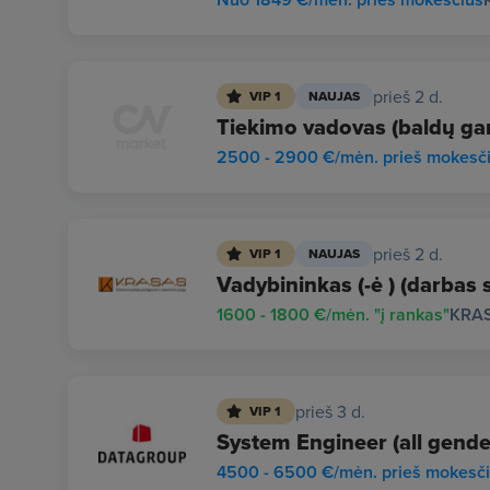
prieš 2 d.
VIP 1
NAUJAS
Tiekimo vadovas (baldų g
2500 - 2900 €/mėn. prieš mokesč
prieš 2 d.
VIP 1
NAUJAS
Vadybininkas (-ė ) (darbas 
1600 - 1800 €/mėn. "į rankas"
KRA
prieš 3 d.
VIP 1
System Engineer (all gende
4500 - 6500 €/mėn. prieš mokesč