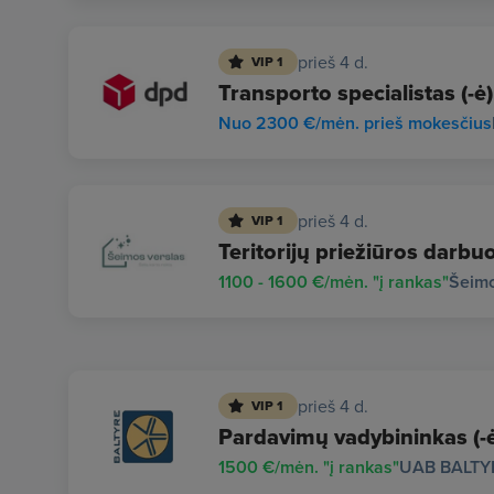
prieš 4 d.
VIP 1
Transporto specialistas (-ė)
Nuo 2300 €/mėn. prieš mokesčius
prieš 4 d.
VIP 1
Teritorijų priežiūros darbuo
1100 - 1600 €/mėn. "į rankas"
Šeimo
prieš 4 d.
VIP 1
Pardavimų vadybininkas (-ė)
1500 €/mėn. "į rankas"
UAB BALTY