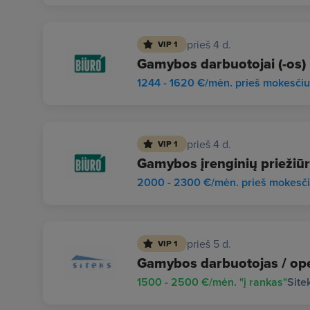
prieš 4 d.
VIP 1
Gamybos darbuotojai (-os)
1244 - 1620 €/mėn. prieš mokesči
prieš 4 d.
VIP 1
Gamybos įrenginių priežiūr
2000 - 2300 €/mėn. prieš mokesč
prieš 5 d.
VIP 1
Gamybos darbuotojas / ope
1500 - 2500 €/mėn. "į rankas"
Site