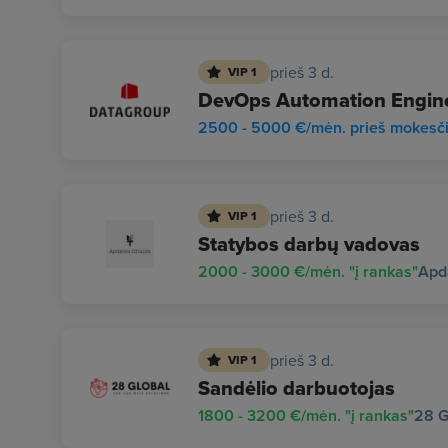
prieš 3 d.
VIP 1
DevOps Automation Enginee
2500 - 5000 €/mėn. prieš mokesč
prieš 3 d.
VIP 1
Statybos darbų vadovas
2000 - 3000 €/mėn. "į rankas"
Apd
prieš 3 d.
VIP 1
Sandėlio darbuotojas
1800 - 3200 €/mėn. "į rankas"
28 G