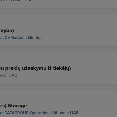
amyba)
ius
CVMarket.lt klientas
su prekių užsakymu iš tiekėjų)
SAS, UAB
rs) Storage
ius
DATAGROUP Operations Lithuania UAB