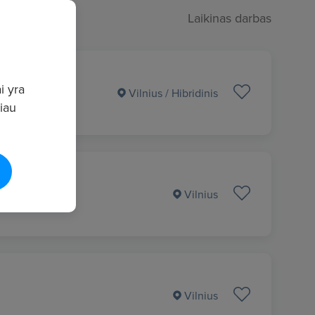
Laikinas darbas
i yra
Vilnius
/ Hibridinis
giau
Vilnius
Vilnius