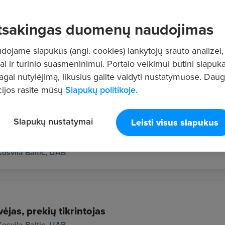
tsakingas duomenų naudojimas
ojame slapukus (angl. cookies) lankytojų srauto analizei,
ai ir turinio suasmeninimui. Portalo veikimui būtini slapuka
nkas (-ė)
pagal nutylėjimą, likusius galite valdyti nustatymuose. Dau
us
EHR MEDIA, UAB
ijos rasite mūsų
Slapukų politikoje.
Slapukų nustatymai
Leisti visus slapukus
ių rinkėjas (-a)
Kosvila Baltic, UAB
ėjas, prekių tikrintojas
Kosvila Baltic, UAB