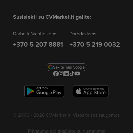
Susisiekti su CVMarket.lt galite:
Darbo ieškantiesiems
Darbdaviams
+370 5 207 8881
+370 5 219 0032
Sekite mus Google
© 2000 - 2026 CVMarket.lt. Visos teisės saugomos
Privatumo politika
Slapukų nustatymai