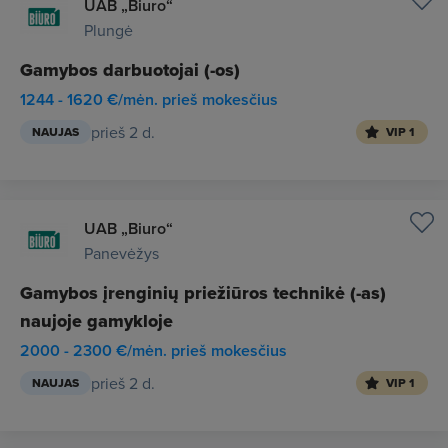
UAB „Biuro“
Plungė
Gamybos darbuotojai (-os)
1244 - 1620 €/mėn. prieš mokesčius
prieš 2 d.
NAUJAS
VIP 1
UAB „Biuro“
Panevėžys
Gamybos įrenginių priežiūros technikė (-as)
naujoje gamykloje
2000 - 2300 €/mėn. prieš mokesčius
prieš 2 d.
NAUJAS
VIP 1