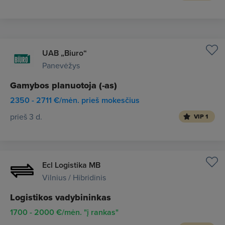
UAB „Biuro“
Panevėžys
Gamybos planuotoja (-as)
2350 - 2711 €/mėn. prieš mokesčius
prieš 3 d.
VIP 1
Ecl Logistika MB
Vilnius / Hibridinis
Logistikos vadybininkas
1700 - 2000 €/mėn. "į rankas"