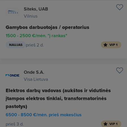
Siteks, UAB
Vilnius
Gamybos darbuotojas / operatorius
1500 - 2500 €/mėn. "į rankas"
prieš 2 d.
NAUJAS
VIP 1
Onde S.A.
Visa Lietuva
Elektros darbų vadovas (aukštos ir vidutinės
įtampos elektros tinklai, transformatorinės
pastotys)
6500 - 8500 €/mėn. prieš mokesčius
prieš 3 d.
VIP 1