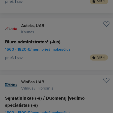
prieš 1 sav.
VIP 1
Auteks, UAB
Kaunas
Biuro administratorė (-ius)
1660 - 1820 €/mėn. prieš mokesčius
prieš 1 sav.
VIP 1
WinBas UAB
Vilnius / Hibridinis
Sąmatininkas (-ė) / Duomenų įvedimo
specialistas (-ė)
1500 - 1800 €/mėn. prieš mokesčius