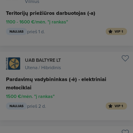
Vilnius
Teritorijų priežiūros darbuotojas (-a)
1100 - 1600 €/mėn. "į rankas"
prieš 1 d.
NAUJAS
VIP 1
UAB BALTYRE LT
Utena / Hibridinis
Pardavimų vadybininkas (-ė) - elektriniai
motociklai
1500 €/mėn. "į rankas"
prieš 2 d.
NAUJAS
VIP 1