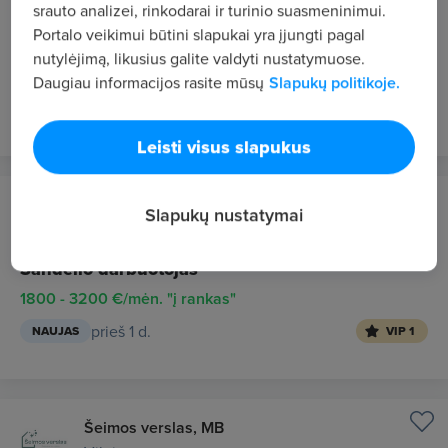
Vilnius
srauto analizei, rinkodarai ir turinio suasmeninimui.
Portalo veikimui būtini slapukai yra įjungti pagal
Statybos darbų vadovas
nutylėjimą, likusius galite valdyti nustatymuose.
2000 - 3000 €/mėn. "į rankas"
Daugiau informacijos rasite mūsų
Slapukų politikoje.
prieš 1 d.
NAUJAS
VIP 1
Leisti visus slapukus
28 Global, UAB
Slapukų nustatymai
Olandija
Sandėlio darbuotojas
1800 - 3200 €/mėn. "į rankas"
prieš 1 d.
NAUJAS
VIP 1
Šeimos verslas, MB