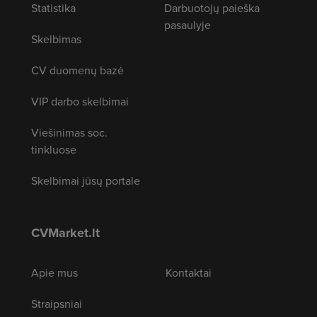
Statistika
Darbuotojų paieška
pasaulyje
Skelbimas
CV duomenų bazė
VIP darbo skelbimai
Viešinimas soc.
tinkluose
Skelbimai jūsų portale
CVMarket.lt
Apie mus
Kontaktai
Straipsniai