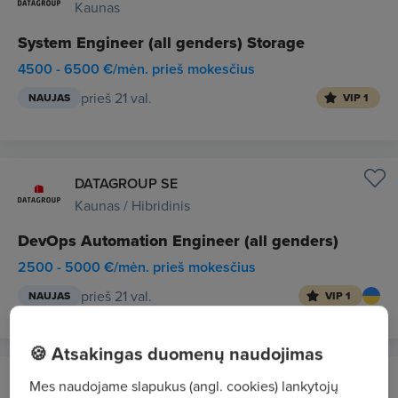
Kaunas
System Engineer (all genders) Storage
4500 - 6500 €/mėn. prieš mokesčius
prieš 21 val.
NAUJAS
VIP 1
DATAGROUP SE
Kaunas / Hibridinis
DevOps Automation Engineer (all genders)
2500 - 5000 €/mėn. prieš mokesčius
prieš 21 val.
NAUJAS
VIP 1
🍪 Atsakingas duomenų naudojimas
Apdailos Džiazas
Mes naudojame slapukus (angl. cookies) lankytojų