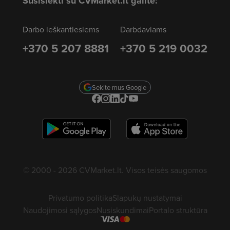
Susisiekti su CVMarket.lt galite:
Darbo ieškantiesiems
Darbdaviams
+370 5 207 8881
+370 5 219 0032
Sekite mus Google
© 2000 - 2026 CVMarket.lt. Visos teisės saugomos
Privatumo politika
Slapukų nustatymai
Naudojimosi sąlygos
Nusiskundimai
Portalo struktūra