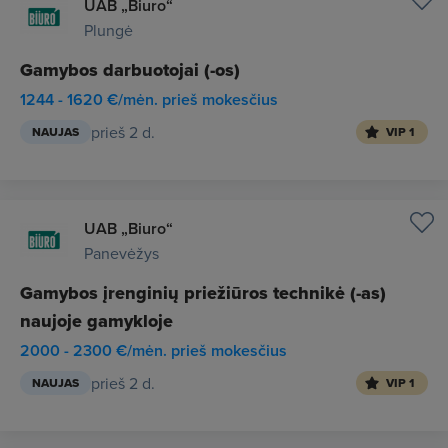
UAB „Biuro“
Plungė
Gamybos darbuotojai (-os)
1244 - 1620 €/mėn. prieš mokesčius
prieš 2 d.
NAUJAS
VIP 1
UAB „Biuro“
Panevėžys
Gamybos įrenginių priežiūros technikė (-as)
naujoje gamykloje
2000 - 2300 €/mėn. prieš mokesčius
prieš 2 d.
NAUJAS
VIP 1