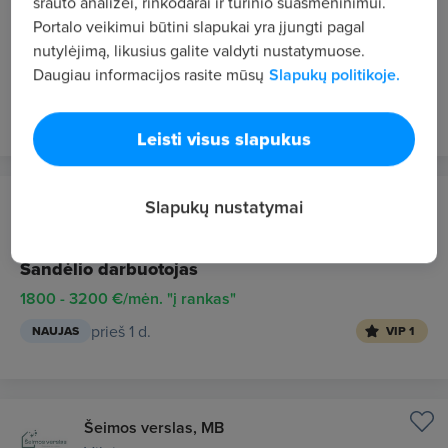
srauto analizei, rinkodarai ir turinio suasmeninimui.
Vilnius
Portalo veikimui būtini slapukai yra įjungti pagal
Statybos darbų vadovas
nutylėjimą, likusius galite valdyti nustatymuose.
Daugiau informacijos rasite mūsų
Slapukų politikoje.
2000 - 3000 €/mėn. "į rankas"
prieš 1 d.
NAUJAS
VIP 1
Leisti visus slapukus
28 Global, UAB
Slapukų nustatymai
Olandija
Sandėlio darbuotojas
1800 - 3200 €/mėn. "į rankas"
prieš 1 d.
NAUJAS
VIP 1
Šeimos verslas, MB