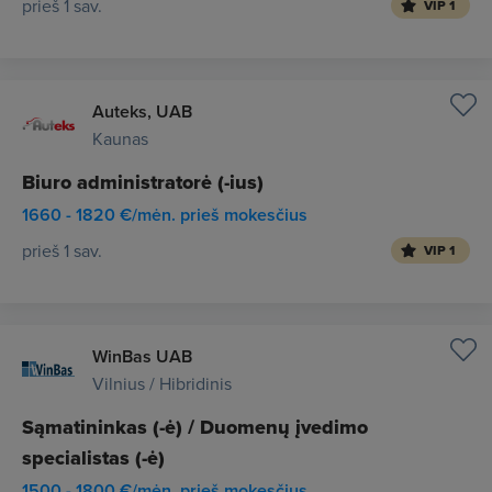
prieš 1 sav.
VIP 1
Auteks, UAB
Kaunas
Biuro administratorė (-ius)
1660 - 1820 €/mėn. prieš mokesčius
prieš 1 sav.
VIP 1
WinBas UAB
Vilnius / Hibridinis
Sąmatininkas (-ė) / Duomenų įvedimo
specialistas (-ė)
1500 - 1800 €/mėn. prieš mokesčius