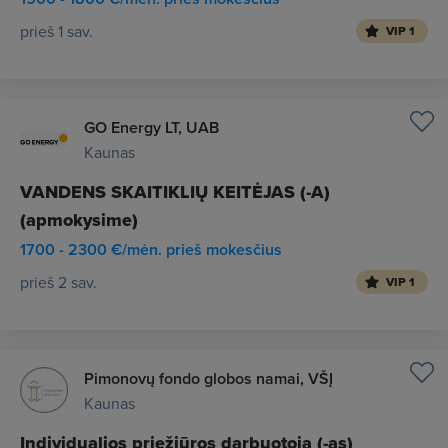
prieš 1 sav.
VIP 1
GO Energy LT, UAB
Kaunas
VANDENS SKAITIKLIŲ KEITĖJAS (-A)
(apmokysime)
1700 - 2300 €/mėn. prieš mokesčius
prieš 2 sav.
VIP 1
Pimonovų fondo globos namai, VŠĮ
Kaunas
Individualios priežiūros darbuotoja (-as)