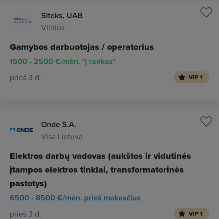
Siteks, UAB
Vilnius
Gamybos darbuotojas / operatorius
1500 - 2500 €/mėn. "į rankas"
prieš 3 d.
VIP 1
Onde S.A.
Visa Lietuva
Elektros darbų vadovas (aukštos ir vidutinės
įtampos elektros tinklai, transformatorinės
pastotys)
6500 - 8500 €/mėn. prieš mokesčius
prieš 3 d.
VIP 1