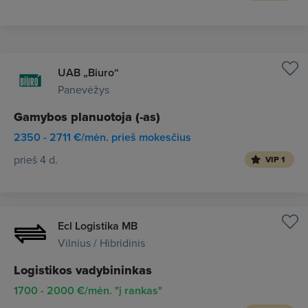
UAB „Biuro“
Panevėžys
Gamybos planuotoja (-as)
2350 - 2711 €/mėn. prieš mokesčius
prieš 4 d.
VIP 1
Ecl Logistika MB
Vilnius / Hibridinis
Logistikos vadybininkas
1700 - 2000 €/mėn. "į rankas"