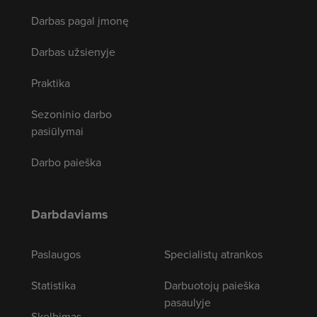
Darbas pagal įmonę
Darbas užsienyje
Praktika
Sezoninio darbo
pasiūlymai
Darbo paieška
Darbdaviams
Paslaugos
Specialistų atrankos
Statistika
Darbuotojų paieška
pasaulyje
Skelbimas