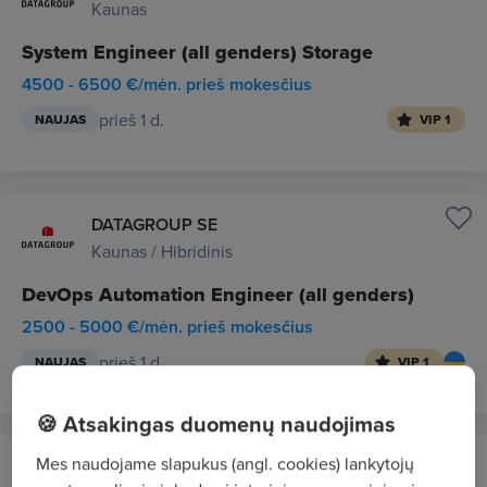
Kaunas
System Engineer (all genders) Storage
4500 - 6500 €/mėn. prieš mokesčius
prieš 1 d.
NAUJAS
VIP 1
DATAGROUP SE
Kaunas / Hibridinis
DevOps Automation Engineer (all genders)
2500 - 5000 €/mėn. prieš mokesčius
prieš 1 d.
NAUJAS
VIP 1
🍪 Atsakingas duomenų naudojimas
Mes naudojame slapukus (angl. cookies) lankytojų
Apdailos Džiazas