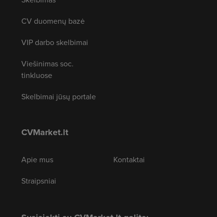
CV duomenų bazė
VIP darbo skelbimai
Viešinimas soc.
tinkluose
Skelbimai jūsų portale
CVMarket.lt
Apie mus
Kontaktai
Straipsniai