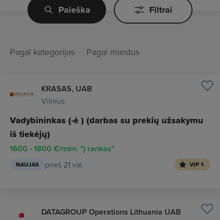
Paieška
Filtrai
Pagal kategorijas
Pagal miestus
KRASAS, UAB
Vilnius
Vadybininkas (-ė ) (darbas su prekių užsakymu
iš tiekėjų)
1600 - 1800 €/mėn. "į rankas"
prieš 21 val.
NAUJAS
VIP 1
DATAGROUP Operations Lithuania UAB