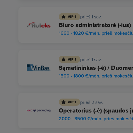
prieš 1 sav.
VIP 1
Biuro administratorė (-ius)
1660 - 1820 €/mėn. prieš mokesči
prieš 1 sav.
VIP 1
Sąmatininkas (-ė) / Duomen
1500 - 1800 €/mėn. prieš mokesči
prieš 2 sav.
VIP 1
Operatorius (-ė) (spaudos į
2000 - 3500 €/mėn. prieš mokesč