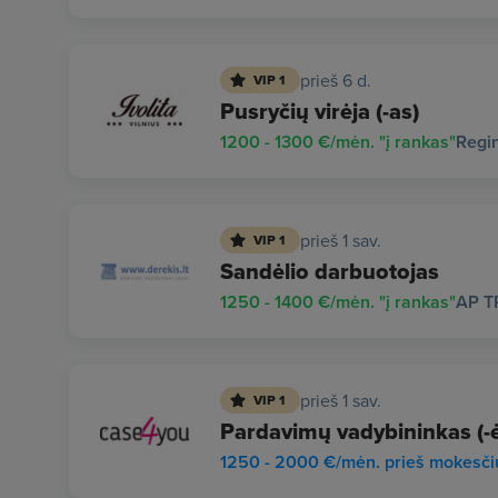
prieš 6 d.
VIP 1
Pusryčių virėja (-as)
1200 - 1300 €/mėn. "į rankas"
Regi
prieš 1 sav.
VIP 1
Sandėlio darbuotojas
1250 - 1400 €/mėn. "į rankas"
AP T
prieš 1 sav.
VIP 1
Pardavimų vadybininkas (-ė
1250 - 2000 €/mėn. prieš mokesči