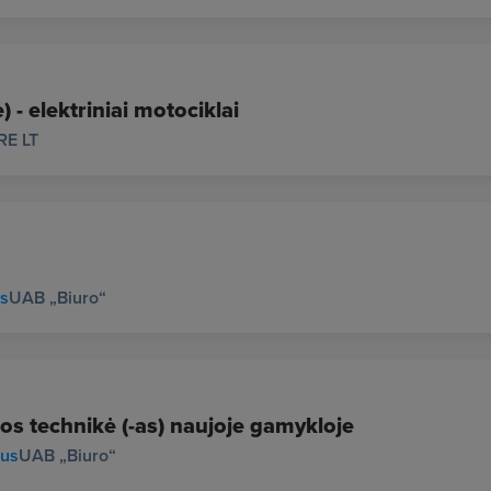
 - elektriniai motociklai
RE LT
us
UAB „Biuro“
os technikė (-as) naujoje gamykloje
ius
UAB „Biuro“