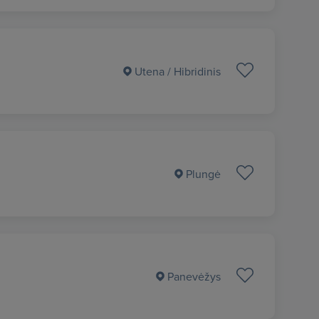
Utena
/ Hibridinis
Plungė
Panevėžys