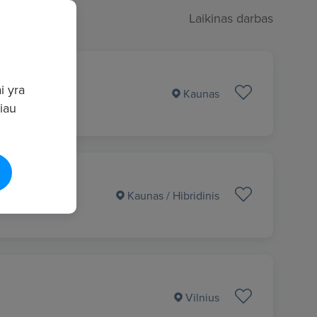
Laikinas darbas
i yra
Kaunas
giau
Kaunas
/ Hibridinis
Vilnius