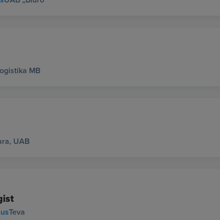
Logistika MB
ara, UAB
gist
ius
Teva