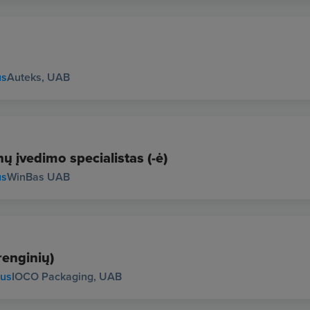
us
Auteks, UAB
ų įvedimo specialistas (-ė)
us
WinBas UAB
renginių)
ius
IOCO Packaging, UAB