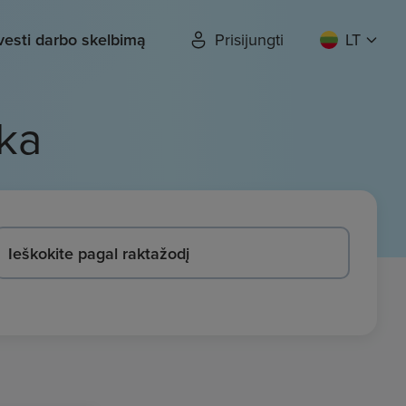
vesti darbo skelbimą
Prisijungti
LT
ka