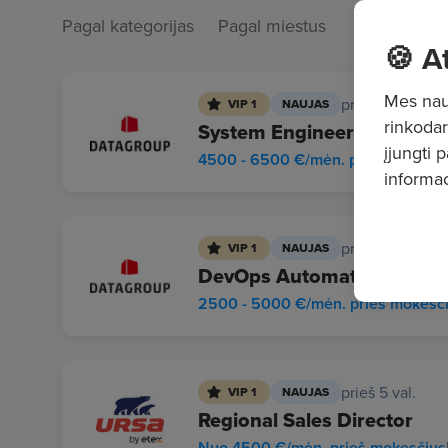
Pagal kategorijas
Pagal miestus
🍪 A
Mes naud
prieš 5 val.
VIP 1
NAUJAS
rinkodar
System Engineer (all gende
įjungti 
4500 - 6500 €/mėn. prieš mokesč
informac
prieš 5 val.
VIP 1
NAUJAS
DevOps Automation Enginee
2500 - 5000 €/mėn. prieš mokesč
prieš 5 val.
VIP 1
NAUJAS
Regional Sales Director
Nuo 4500 €/mėn. prieš mokesčius