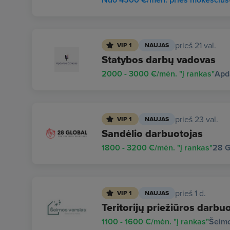
prieš 21 val.
VIP 1
NAUJAS
Statybos darbų vadovas
2000 - 3000 €/mėn. "į rankas"
Apd
prieš 23 val.
VIP 1
NAUJAS
Sandėlio darbuotojas
1800 - 3200 €/mėn. "į rankas"
28 G
prieš 1 d.
VIP 1
NAUJAS
Teritorijų priežiūros darbuo
1100 - 1600 €/mėn. "į rankas"
Šeimo