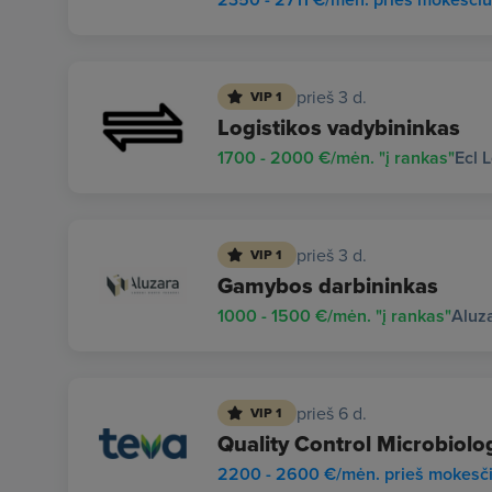
prieš 3 d.
VIP 1
Logistikos vadybininkas
1700 - 2000 €/mėn. "į rankas"
Ecl 
prieš 3 d.
VIP 1
Gamybos darbininkas
1000 - 1500 €/mėn. "į rankas"
Aluz
prieš 6 d.
VIP 1
Quality Control Microbiolo
2200 - 2600 €/mėn. prieš mokesč