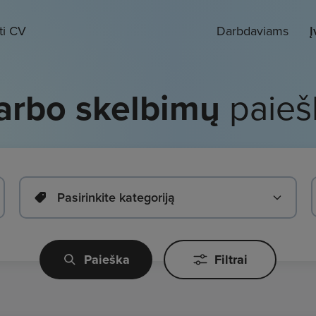
ti CV
Darbdaviams
Į
arbo skelbimų
paieš
Pasirinkite kategoriją
Paieška
Filtrai