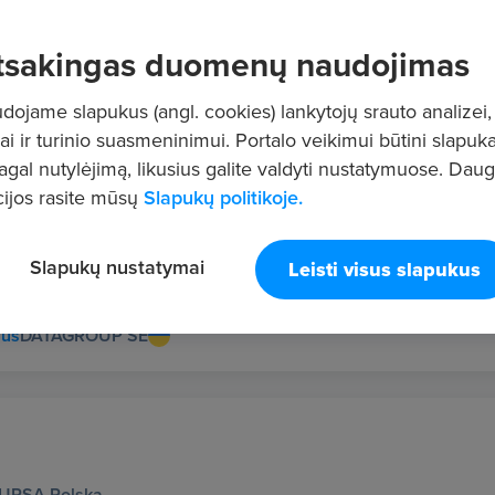
tsakingas duomenų naudojimas
ojame slapukus (angl. cookies) lankytojų srauto analizei,
ai ir turinio suasmeninimui. Portalo veikimui būtini slapuka
rs) Storage
pagal nutylėjimą, likusius galite valdyti nustatymuose. Dau
ius
DATAGROUP Operations Lithuania UAB
ijos rasite mūsų
Slapukų politikoje.
Slapukų nustatymai
Leisti visus slapukus
r (all genders)
ius
DATAGROUP SE
URSA Polska