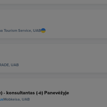
na Tourism Service, UAB
RADE, UAB
) - konsultantas (-ė) Panevėžyje
us
Mobkeisa, UAB