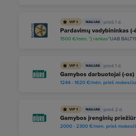
prieš 1 d.
VIP 1
NAUJAS
Pardavimų vadybininkas (-ė)
1500 €/mėn. "į rankas"
UAB BALTY
prieš 1 d.
VIP 1
NAUJAS
Gamybos darbuotojai (-os)
1244 - 1620 €/mėn. prieš mokesči
prieš 2 d.
VIP 1
NAUJAS
Gamybos įrenginių priežiūr
2000 - 2300 €/mėn. prieš mokesč