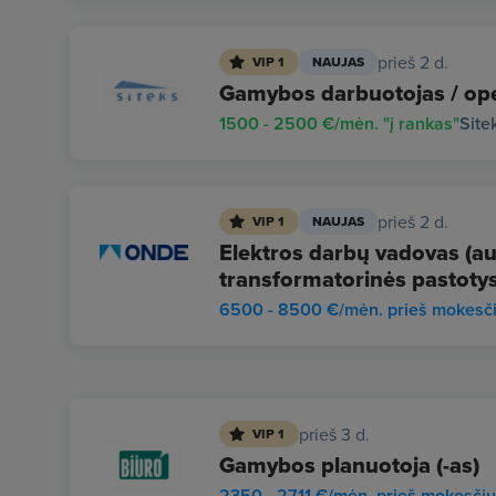
prieš 2 d.
VIP 1
NAUJAS
Gamybos darbuotojas / ope
1500 - 2500 €/mėn. "į rankas"
Site
prieš 2 d.
VIP 1
NAUJAS
Elektros darbų vadovas (auk
transformatorinės pastotys
6500 - 8500 €/mėn. prieš mokesč
prieš 3 d.
VIP 1
Gamybos planuotoja (-as)
2350 - 2711 €/mėn. prieš mokesči