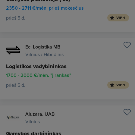
2350 - 2711 €/mėn. prieš mokesčius
prieš 5 d.
VIP 1
Ecl Logistika MB
Vilnius / Hibridinis
Logistikos vadybininkas
1700 - 2000 €/mėn. "į rankas"
prieš 5 d.
VIP 1
Aluzara, UAB
Vilnius
Gamybos darbininkas