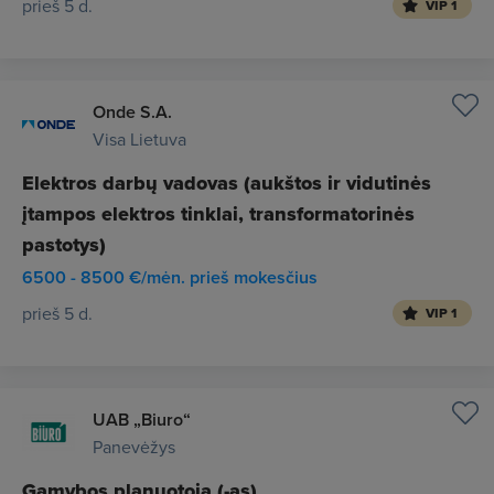
prieš 5 d.
VIP 1
Onde S.A.
Visa Lietuva
Elektros darbų vadovas (aukštos ir vidutinės
įtampos elektros tinklai, transformatorinės
pastotys)
6500 - 8500 €/mėn. prieš mokesčius
prieš 5 d.
VIP 1
UAB „Biuro“
Panevėžys
Gamybos planuotoja (-as)