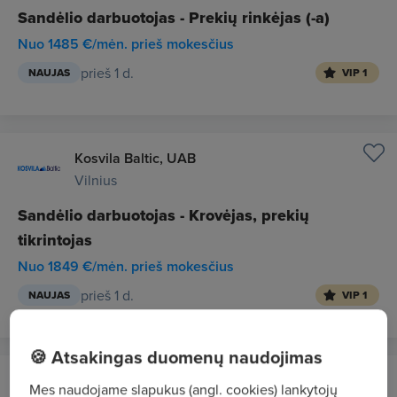
Sandėlio darbuotojas - Prekių rinkėjas (-a)
Nuo 1485 €/mėn. prieš mokesčius
prieš 1 d.
NAUJAS
VIP 1
Kosvila Baltic, UAB
Vilnius
Sandėlio darbuotojas - Krovėjas, prekių
tikrintojas
Nuo 1849 €/mėn. prieš mokesčius
prieš 1 d.
NAUJAS
VIP 1
🍪 Atsakingas duomenų naudojimas
CVMarket.lt klientas
Mes naudojame slapukus (angl. cookies) lankytojų