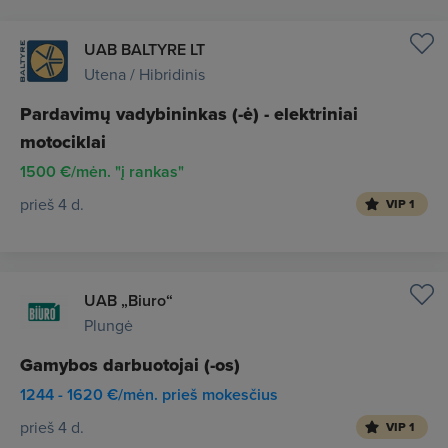
UAB BALTYRE LT
Utena / Hibridinis
Pardavimų vadybininkas (-ė) - elektriniai
motociklai
1500 €/mėn. "į rankas"
prieš 4 d.
VIP 1
UAB „Biuro“
Plungė
Gamybos darbuotojai (-os)
1244 - 1620 €/mėn. prieš mokesčius
prieš 4 d.
VIP 1