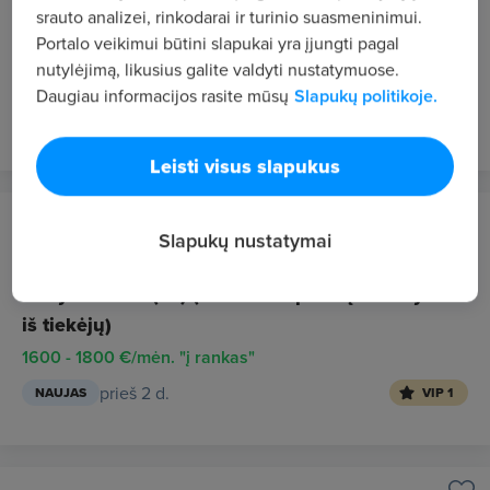
Vilnius
srauto analizei, rinkodarai ir turinio suasmeninimui.
Portalo veikimui būtini slapukai yra įjungti pagal
Tiekimo vadovas (baldų gamyba)
nutylėjimą, likusius galite valdyti nustatymuose.
2500 - 2900 €/mėn. prieš mokesčius
Daugiau informacijos rasite mūsų
Slapukų politikoje.
prieš 2 d.
NAUJAS
VIP 1
Leisti visus slapukus
KRASAS, UAB
Slapukų nustatymai
Vilnius
Vadybininkas (-ė ) (darbas su prekių užsakymu
iš tiekėjų)
1600 - 1800 €/mėn. "į rankas"
prieš 2 d.
NAUJAS
VIP 1