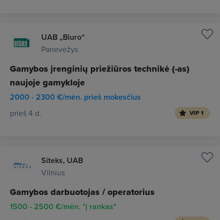
UAB „Biuro“
Panevėžys
Gamybos įrenginių priežiūros technikė (-as)
naujoje gamykloje
2000 - 2300 €/mėn. prieš mokesčius
prieš 4 d.
VIP 1
Siteks, UAB
Vilnius
Gamybos darbuotojas / operatorius
1500 - 2500 €/mėn. "į rankas"