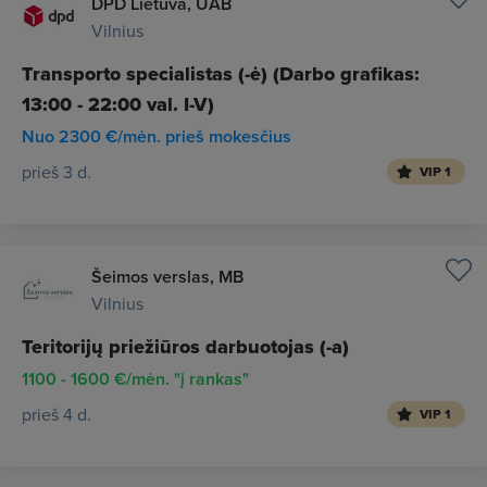
DPD Lietuva, UAB
Vilnius
Transporto specialistas (-ė) (Darbo grafikas:
13:00 - 22:00 val. I-V)
Nuo 2300 €/mėn. prieš mokesčius
prieš 3 d.
VIP 1
Šeimos verslas, MB
Vilnius
Teritorijų priežiūros darbuotojas (-a)
1100 - 1600 €/mėn. "į rankas"
prieš 4 d.
VIP 1