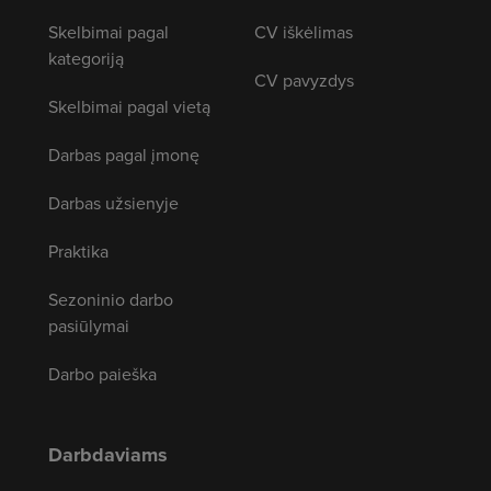
Skelbimai pagal
CV iškėlimas
kategoriją
CV pavyzdys
Skelbimai pagal vietą
Darbas pagal įmonę
Darbas užsienyje
Praktika
Sezoninio darbo
pasiūlymai
Darbo paieška
Darbdaviams