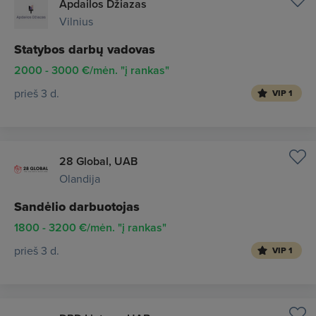
Apdailos Džiazas
Vilnius
Statybos darbų vadovas
2000 - 3000 €/mėn. "į rankas"
prieš 3 d.
VIP 1
28 Global, UAB
Olandija
Sandėlio darbuotojas
1800 - 3200 €/mėn. "į rankas"
prieš 3 d.
VIP 1