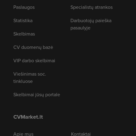
Paslaugos
Specialistų atrankos
Statistika
Darbuotojų paieška
pasaulyje
Skelbimas
CV duomenų bazė
VIP darbo skelbimai
Viešinimas soc.
tinkluose
Skelbimai jūsų portale
CVMarket.lt
Apie mus
Kontaktai