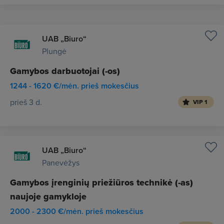
UAB „Biuro“
Plungė
Gamybos darbuotojai (-os)
1244 - 1620 €/mėn. prieš mokesčius
prieš 3 d.
VIP 1
UAB „Biuro“
Panevėžys
Gamybos įrenginių priežiūros technikė (-as)
naujoje gamykloje
2000 - 2300 €/mėn. prieš mokesčius