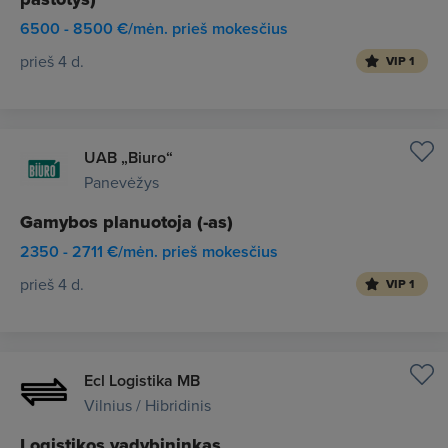
6500 - 8500 €/mėn. prieš mokesčius
prieš 4 d.
VIP 1
UAB „Biuro“
Panevėžys
Gamybos planuotoja (-as)
2350 - 2711 €/mėn. prieš mokesčius
prieš 4 d.
VIP 1
Ecl Logistika MB
Vilnius / Hibridinis
Logistikos vadybininkas