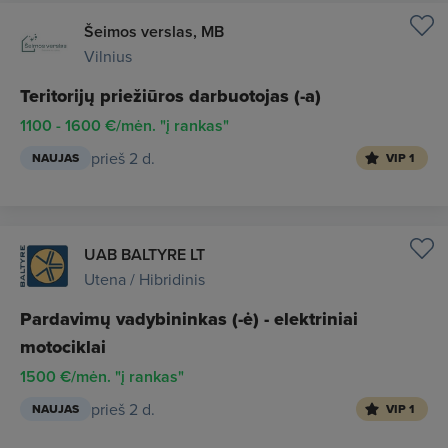
Šeimos verslas, MB
Vilnius
Teritorijų priežiūros darbuotojas (-a)
1100 - 1600 €/mėn. "į rankas"
prieš 2 d.
NAUJAS
VIP 1
UAB BALTYRE LT
Utena / Hibridinis
Pardavimų vadybininkas (-ė) - elektriniai
motociklai
1500 €/mėn. "į rankas"
prieš 2 d.
NAUJAS
VIP 1