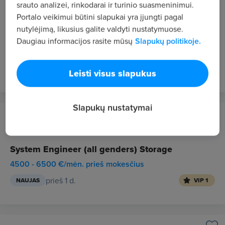
Vilnius
srauto analizei, rinkodarai ir turinio suasmeninimui.
Portalo veikimui būtini slapukai yra įjungti pagal
Vadybininkas (-ė ) (darbas su prekių užsakymu
nutylėjimą, likusius galite valdyti nustatymuose.
iš tiekėjų)
Daugiau informacijos rasite mūsų
Slapukų politikoje.
1600 - 1800 €/mėn. "į rankas"
prieš 1 d.
NAUJAS
VIP 1
Leisti visus slapukus
Slapukų nustatymai
DATAGROUP Operations Lithuania UAB
Kaunas
System Engineer (all genders) Storage
4500 - 6500 €/mėn. prieš mokesčius
prieš 1 d.
NAUJAS
VIP 1