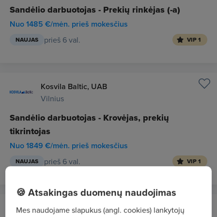
Sandėlio darbuotojas - Prekių rinkėjas (-a)
Nuo 1485 €/mėn. prieš mokesčius
prieš 6 val.
NAUJAS
VIP 1
Kosvila Baltic, UAB
Vilnius
Sandėlio darbuotojas - Krovėjas, prekių
tikrintojas
Nuo 1849 €/mėn. prieš mokesčius
prieš 6 val.
NAUJAS
VIP 1
🍪 Atsakingas duomenų naudojimas
KRASAS, UAB
Mes naudojame slapukus (angl. cookies) lankytojų