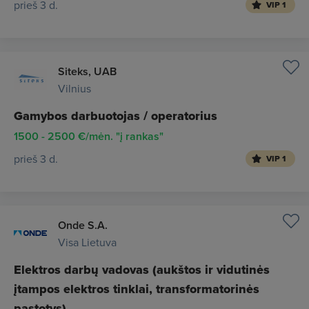
prieš 3 d.
VIP 1
Siteks, UAB
Vilnius
Gamybos darbuotojas / operatorius
1500 - 2500 €/mėn. "į rankas"
prieš 3 d.
VIP 1
Onde S.A.
Visa Lietuva
Elektros darbų vadovas (aukštos ir vidutinės
įtampos elektros tinklai, transformatorinės
pastotys)