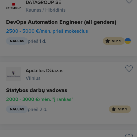
DATAGROUP SE
Kaunas / Hibridinis
DevOps Automation Engineer (all genders)
2500 - 5000 €/mėn. prieš mokesčius
prieš 1 d.
NAUJAS
VIP 1
Apdailos Džiazas
Vilnius
Statybos darbų vadovas
2000 - 3000 €/mėn. "į rankas"
prieš 2 d.
NAUJAS
VIP 1