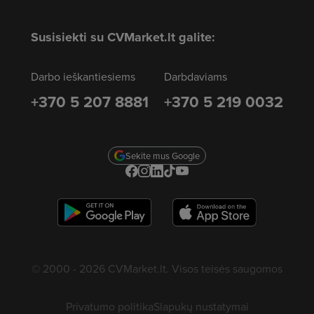
Susisiekti su CVMarket.lt galite:
Darbo ieškantiesiems
Darbdaviams
+370 5 207 8881
+370 5 219 0032
Sekite mus Google
© 2000 - 2026 CVMarket.lt. Visos teisės saugomos
Privatumo politika
Slapukų nustatymai