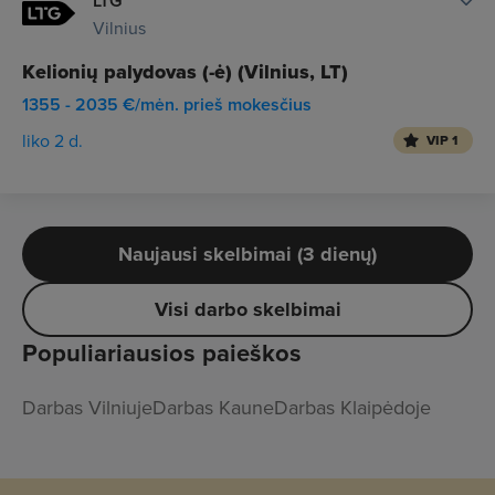
LTG
Vilnius
Kelionių palydovas (-ė) (Vilnius, LT)
1355 - 2035 €/mėn. prieš mokesčius
liko 2 d.
VIP 1
Naujausi skelbimai (3 dienų)
Visi darbo skelbimai
Populiariausios paieškos
Darbas Vilniuje
Darbas Kaune
Darbas Klaipėdoje