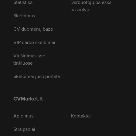
Statistika
Darbuotojų paieška
pasaulyje
Skelbimas
CV duomenų bazė
VIP darbo skelbimai
Viešinimas soc.
tinkluose
Skelbimai jūsų portale
CVMarket.lt
Apie mus
Kontaktai
Straipsniai