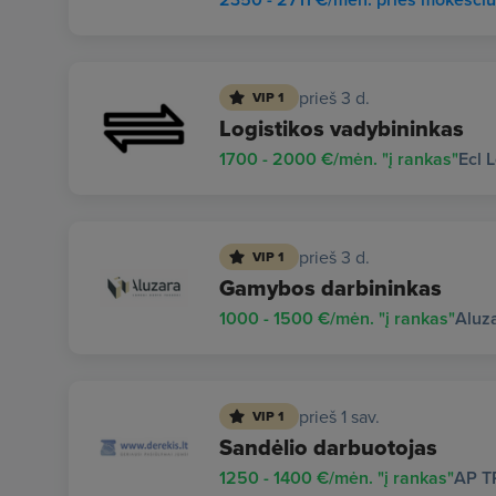
prieš 3 d.
VIP 1
Logistikos vadybininkas
1700 - 2000 €/mėn. "į rankas"
Ecl 
prieš 3 d.
VIP 1
Gamybos darbininkas
1000 - 1500 €/mėn. "į rankas"
Aluz
prieš 1 sav.
VIP 1
Sandėlio darbuotojas
1250 - 1400 €/mėn. "į rankas"
AP T