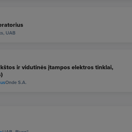
ratorius
ks, UAB
štos ir vidutinės įtampos elektros tinklai,
)
ius
Onde S.A.
us
UAB „Biuro“