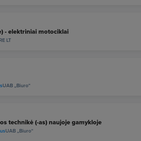
 - elektriniai motociklai
RE LT
us
UAB „Biuro“
os technikė (-as) naujoje gamykloje
ius
UAB „Biuro“