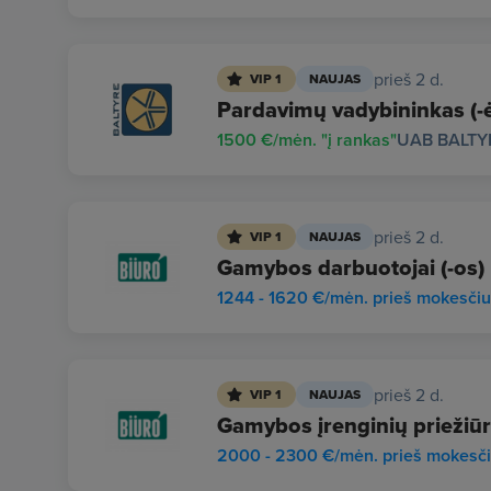
prieš 2 d.
VIP 1
NAUJAS
Pardavimų vadybininkas (-ė)
1500 €/mėn. "į rankas"
UAB BALTY
prieš 2 d.
VIP 1
NAUJAS
Gamybos darbuotojai (-os)
1244 - 1620 €/mėn. prieš mokesči
prieš 2 d.
VIP 1
NAUJAS
Gamybos įrenginių priežiūr
2000 - 2300 €/mėn. prieš mokesč