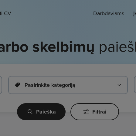
ti CV
Darbdaviams
Į
arbo skelbimų
paieš
Pasirinkite kategoriją
Paieška
Filtrai