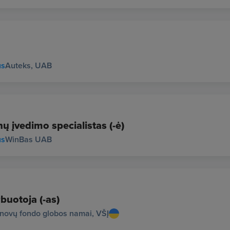
us
Auteks, UAB
ų įvedimo specialistas (-ė)
us
WinBas UAB
buotoja (-as)
novų fondo globos namai, VŠĮ