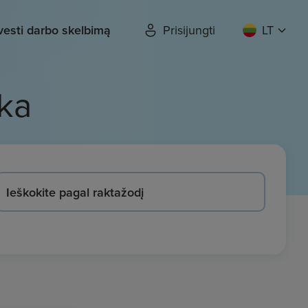
vesti darbo skelbimą
Prisijungti
LT
ka