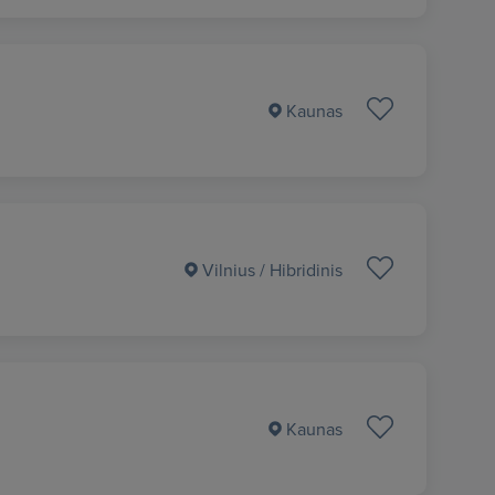
Kaunas
Vilnius
/ Hibridinis
Kaunas