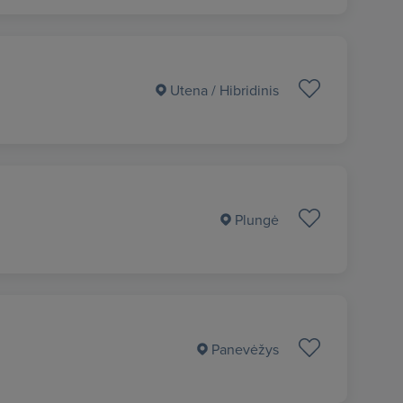
Utena
/ Hibridinis
Plungė
Panevėžys