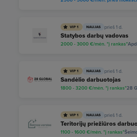
prieš 1 d.
VIP 1
NAUJAS
Statybos darbų vadovas
2000 - 3000 €/mėn. "į rankas"
Apd
prieš 1 d.
VIP 1
NAUJAS
Sandėlio darbuotojas
1800 - 3200 €/mėn. "į rankas"
28 G
prieš 1 d.
VIP 1
NAUJAS
Teritorijų priežiūros darbuo
1100 - 1600 €/mėn. "į rankas"
Šeimo