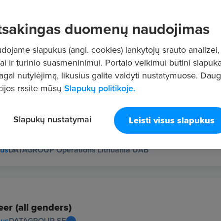
tsakingas duomenų naudojimas
ojame slapukus (angl. cookies) lankytojų srauto analizei,
ai ir turinio suasmeninimui. Portalo veikimui būtini slapuka
su prekių užsakymu iš tiekėjų)
pagal nutylėjimą, likusius galite valdyti nustatymuose. Dau
SAS, UAB
ijos rasite mūsų
Slapukų politikoje.
Slapukų nustatymai
Leisti visus slapukus
rs) Storage
ius
DATAGROUP Operations Lithuania UAB
r (all genders)
ius
DATAGROUP SE