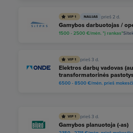
prieš 2 d.
VIP 1
NAUJAS
Gamybos darbuotojas / ope
1500 - 2500 €/mėn. "į rankas"
Site
prieš 3 d.
VIP 1
Elektros darbų vadovas (auk
transformatorinės pastotys
6500 - 8500 €/mėn. prieš mokesč
prieš 3 d.
VIP 1
Gamybos planuotoja (-as)
2350 - 2711 €/mėn. prieš mokesči