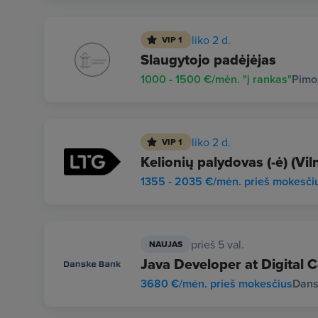
liko 2 d.
VIP 1
Slaugytojo padėjėjas
1000 - 1500 €/mėn. "į rankas"
Pimo
liko 2 d.
VIP 1
Kelionių palydovas (-ė) (Viln
1355 - 2035 €/mėn. prieš mokesči
prieš 5 val.
NAUJAS
Java Developer at Digital C
3680 €/mėn. prieš mokesčius
Dans