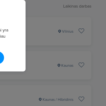
Laikinas darbas
i yra
Vilnius
giau
Kaunas
Kaunas
/ Hibridinis