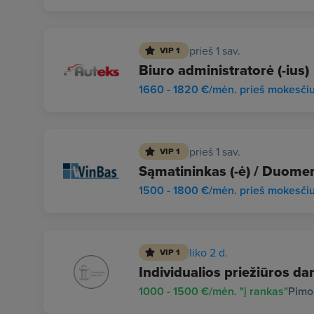
prieš 1 sav.
VIP 1
Biuro administratorė (-ius)
1660 - 1820 €/mėn. prieš mokesči
prieš 1 sav.
VIP 1
Sąmatininkas (-ė) / Duomen
1500 - 1800 €/mėn. prieš mokesči
liko 2 d.
VIP 1
Individualios priežiūros dar
1000 - 1500 €/mėn. "į rankas"
Pimo