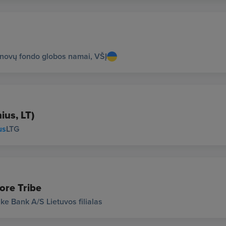
novų fondo globos namai, VŠĮ
ius, LT)
us
LTG
ore Tribe
ke Bank A/S Lietuvos filialas