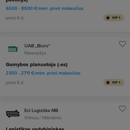
6500 - 8500 €/mėn. prieš mokesčius
prieš 4 d.
VIP 1
UAB „Biuro“
Panevėžys
Gamybos planuotoja (-as)
2350 - 2711 €/mėn. prieš mokesčius
prieš 5 d.
VIP 1
Ecl Logistika MB
Vilnius / Hibridinis
Logistikos vadybininkas