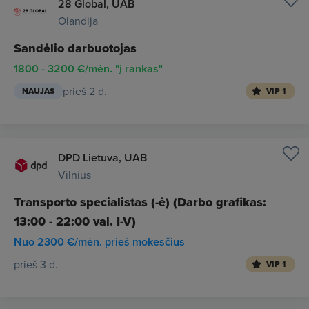
28 Global, UAB
Olandija
Sandėlio darbuotojas
1800 - 3200 €/mėn. "į rankas"
prieš 2 d.
NAUJAS
VIP 1
DPD Lietuva, UAB
Vilnius
Transporto specialistas (-ė) (Darbo grafikas:
13:00 - 22:00 val. I-V)
Nuo 2300 €/mėn. prieš mokesčius
prieš 3 d.
VIP 1