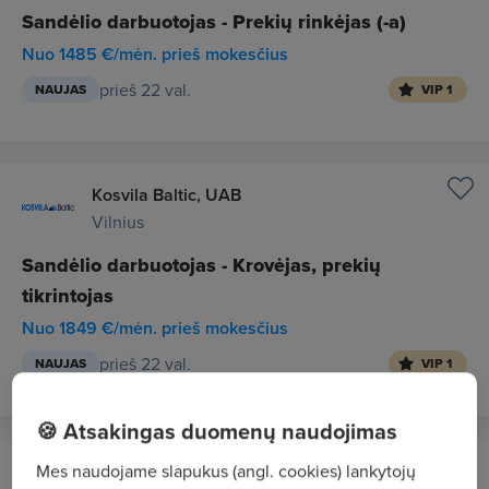
Sandėlio darbuotojas - Prekių rinkėjas (-a)
Nuo 1485 €/mėn. prieš mokesčius
prieš 22 val.
NAUJAS
VIP 1
Kosvila Baltic, UAB
Vilnius
Sandėlio darbuotojas - Krovėjas, prekių
tikrintojas
Nuo 1849 €/mėn. prieš mokesčius
prieš 22 val.
NAUJAS
VIP 1
🍪 Atsakingas duomenų naudojimas
KRASAS, UAB
Mes naudojame slapukus (angl. cookies) lankytojų