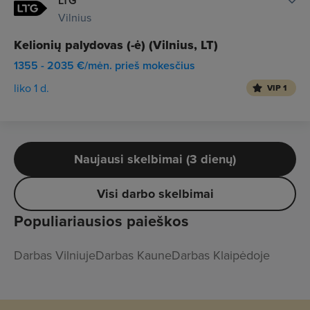
LTG
Vilnius
Kelionių palydovas (-ė) (Vilnius, LT)
1355 - 2035 €/mėn. prieš mokesčius
liko 1 d.
VIP 1
Naujausi skelbimai (3 dienų)
Visi darbo skelbimai
Populiariausios paieškos
Darbas Vilniuje
Darbas Kaune
Darbas Klaipėdoje