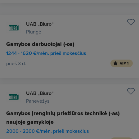
UAB „Biuro“
Plungė
Gamybos darbuotojai (-os)
1244 - 1620 €/mėn. prieš mokesčius
prieš 3 d.
VIP 1
UAB „Biuro“
Panevėžys
Gamybos įrenginių priežiūros technikė (-as)
naujoje gamykloje
2000 - 2300 €/mėn. prieš mokesčius