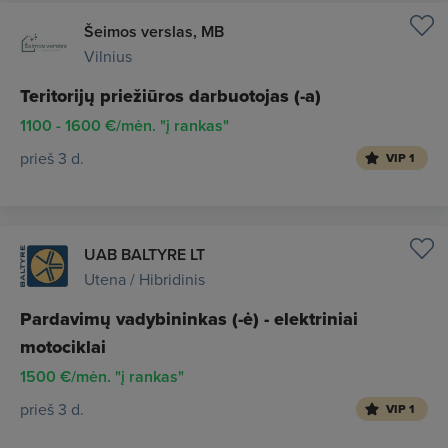
Šeimos verslas, MB
Vilnius
Teritorijų priežiūros darbuotojas (-a)
1100 - 1600 €/mėn. "į rankas"
prieš 3 d.
VIP 1
UAB BALTYRE LT
Utena / Hibridinis
Pardavimų vadybininkas (-ė) - elektriniai
motociklai
1500 €/mėn. "į rankas"
prieš 3 d.
VIP 1