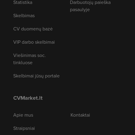
Statistika
Darbuotojų paieška
pasaulyje
Skelbimas
CV duomenų bazė
VIP darbo skelbimai
Viešinimas soc.
tinkluose
Skelbimai jūsų portale
CVMarket.lt
Apie mus
Kontaktai
Straipsniai