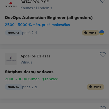
DATAGROUP SE
Kaunas / Hibridinis
DevOps Automation Engineer (all genders)
2500 - 5000 €/mėn. prieš mokesčius
prieš 2 d.
NAUJAS
VIP 1
Apdailos Džiazas
Vilnius
Statybos darbų vadovas
2000 - 3000 €/mėn. "į rankas"
prieš 2 d.
NAUJAS
VIP 1