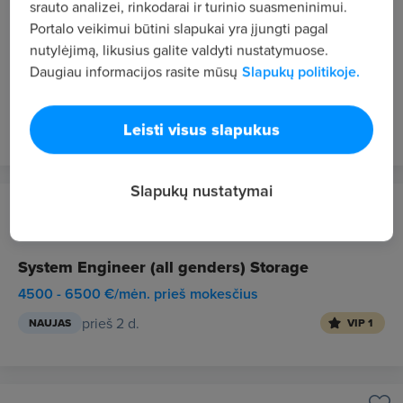
Vilnius
srauto analizei, rinkodarai ir turinio suasmeninimui.
Portalo veikimui būtini slapukai yra įjungti pagal
Vadybininkas (-ė ) (darbas su prekių užsakymu
nutylėjimą, likusius galite valdyti nustatymuose.
iš tiekėjų)
Daugiau informacijos rasite mūsų
Slapukų politikoje.
1600 - 1800 €/mėn. "į rankas"
prieš 1 d.
NAUJAS
VIP 1
Leisti visus slapukus
Slapukų nustatymai
DATAGROUP Operations Lithuania UAB
Kaunas
System Engineer (all genders) Storage
4500 - 6500 €/mėn. prieš mokesčius
prieš 2 d.
NAUJAS
VIP 1