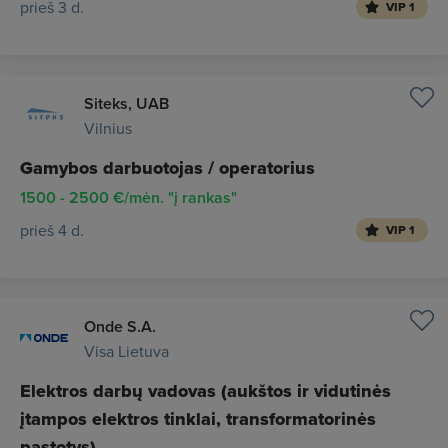
prieš 3 d.
VIP 1
Siteks, UAB
Vilnius
Gamybos darbuotojas / operatorius
1500 - 2500 €/mėn. "į rankas"
prieš 4 d.
VIP 1
Onde S.A.
Visa Lietuva
Elektros darbų vadovas (aukštos ir vidutinės
įtampos elektros tinklai, transformatorinės
pastotys)