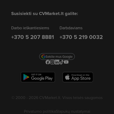
Susisiekti su CVMarket.lt galite:
Darbo ieškantiesiems
Darbdaviams
+370 5 207 8881
+370 5 219 0032
Sekite mus Google
© 2000 - 2026 CVMarket.lt. Visos teisės saugomos
Privatumo politika
Slapukų nustatymai