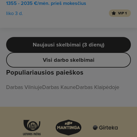
1355 - 2035 €/mėn. prieš mokesčius
liko 3 d.
VIP 1
Naujausi skelbimai (3 dienų)
Visi darbo skelbimai
Populiariausios paieškos
Darbas Vilniuje
Darbas Kaune
Darbas Klaipėdoje