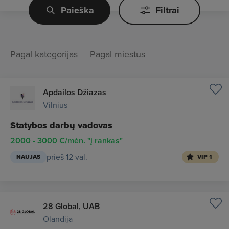
Paieška
Filtrai
Pagal kategorijas
Pagal miestus
Apdailos Džiazas
Vilnius
Statybos darbų vadovas
2000 - 3000 €/mėn. "į rankas"
prieš 12 val.
NAUJAS
VIP 1
28 Global, UAB
Olandija