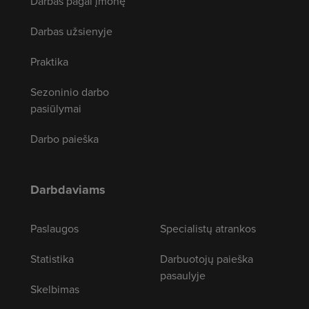
Darbas pagal įmonę
Darbas užsienyje
Praktika
Sezoninio darbo
pasiūlymai
Darbo paieška
Darbdaviams
Paslaugos
Specialistų atrankos
Statistika
Darbuotojų paieška
pasaulyje
Skelbimas