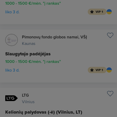
1000 - 1500 €/mėn. "į rankas"
liko 3 d.
VIP 1
Pimonovų fondo globos namai, VŠĮ
Kaunas
Slaugytojo padėjėjas
1000 - 1500 €/mėn. "į rankas"
liko 3 d.
VIP 1
LTG
Vilnius
Kelionių palydovas (-ė) (Vilnius, LT)