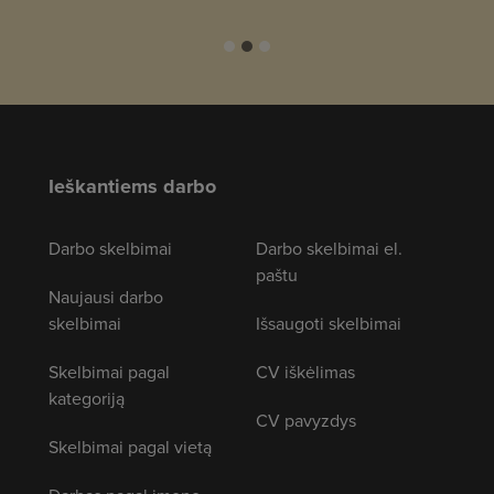
Ieškantiems darbo
Darbo skelbimai
Darbo skelbimai el.
paštu
Naujausi darbo
skelbimai
Išsaugoti skelbimai
Skelbimai pagal
CV iškėlimas
kategoriją
CV pavyzdys
Skelbimai pagal vietą