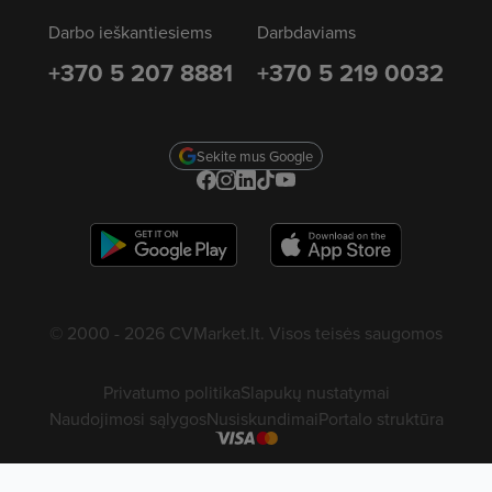
Darbo ieškantiesiems
Darbdaviams
+370 5 207 8881
+370 5 219 0032
Sekite mus Google
© 2000 - 2026 CVMarket.lt. Visos teisės saugomos
Privatumo politika
Slapukų nustatymai
Naudojimosi sąlygos
Nusiskundimai
Portalo struktūra