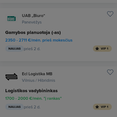
UAB „Biuro“
Panevėžys
Gamybos planuotoja (-as)
2350 - 2711 €/mėn. prieš mokesčius
prieš 2 d.
NAUJAS
VIP 1
Ecl Logistika MB
Vilnius / Hibridinis
Logistikos vadybininkas
1700 - 2000 €/mėn. "į rankas"
prieš 2 d.
NAUJAS
VIP 1