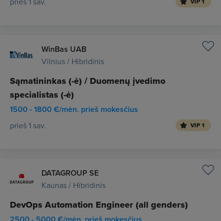
prieš 1 sav.
VIP 1
WinBas UAB
Vilnius / Hibridinis
Sąmatininkas (-ė) / Duomenų įvedimo
specialistas (-ė)
1500 - 1800 €/mėn. prieš mokesčius
prieš 1 sav.
VIP 1
DATAGROUP SE
Kaunas / Hibridinis
DevOps Automation Engineer (all genders)
2500 - 5000 €/mėn. prieš mokesčius