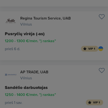
Regina Tourism Service, UAB
Vilnius
Pusryčių virėja (-as)
1200 - 1300 €/mėn. "į rankas"
prieš 6 d.
VIP 1
AP TRADE, UAB
Vilnius
Sandėlio darbuotojas
1250 - 1400 €/mėn. "į rankas"
prieš 1 sav.
VIP 1