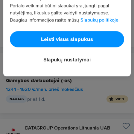
Pardavimų vadybininkas (-ė) - elektriniai
Portalo veikimui būtini slapukai yra įjungti pagal
nutylėjimą, likusius galite valdyti nustatymuose.
motociklai
Daugiau informacijos rasite mūsų
Slapukų politikoje.
1500 €/mėn. "į rankas"
prieš 1 d.
NAUJAS
VIP 1
Leisti visus slapukus
Slapukų nustatymai
UAB „Biuro“
Plungė
Gamybos darbuotojai (-os)
1244 - 1620 €/mėn. prieš mokesčius
prieš 1 d.
NAUJAS
VIP 1
DATAGROUP Operations Lithuania UAB