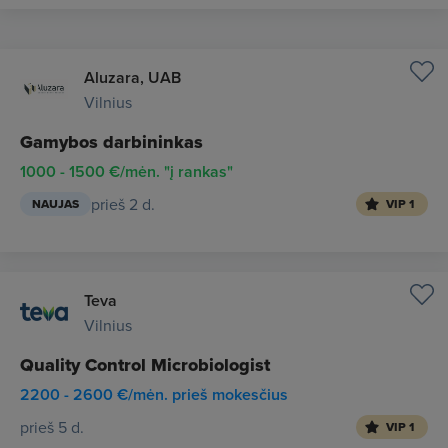
Aluzara, UAB
Vilnius
Gamybos darbininkas
1000 - 1500 €/mėn. "į rankas"
prieš 2 d.
NAUJAS
VIP 1
Teva
Vilnius
Quality Control Microbiologist
2200 - 2600 €/mėn. prieš mokesčius
prieš 5 d.
VIP 1