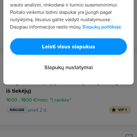
Vilnius
srauto analizei, rinkodarai ir turinio suasmeninimui.
Portalo veikimui būtini slapukai yra įjungti pagal
Tiekimo vadovas (baldų gamyba)
nutylėjimą, likusius galite valdyti nustatymuose.
2500 - 2900 €/mėn. prieš mokesčius
Daugiau informacijos rasite mūsų
Slapukų politikoje.
prieš 2 d.
NAUJAS
VIP 1
Leisti visus slapukus
KRASAS, UAB
Slapukų nustatymai
Vilnius
Vadybininkas (-ė ) (darbas su prekių užsakymu
iš tiekėjų)
1600 - 1800 €/mėn. "į rankas"
prieš 2 d.
NAUJAS
VIP 1