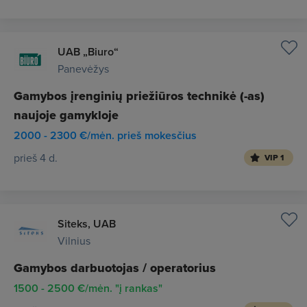
UAB „Biuro“
Panevėžys
Gamybos įrenginių priežiūros technikė (-as)
naujoje gamykloje
2000 - 2300 €/mėn. prieš mokesčius
prieš 4 d.
VIP 1
Siteks, UAB
Vilnius
Gamybos darbuotojas / operatorius
1500 - 2500 €/mėn. "į rankas"