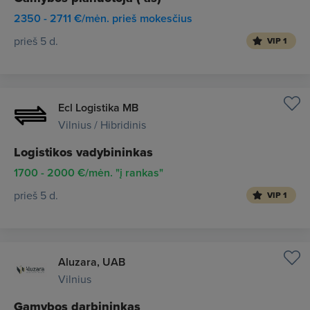
2350 - 2711 €/mėn. prieš mokesčius
prieš 5 d.
VIP 1
Ecl Logistika MB
Vilnius / Hibridinis
Logistikos vadybininkas
1700 - 2000 €/mėn. "į rankas"
prieš 5 d.
VIP 1
Aluzara, UAB
Vilnius
Gamybos darbininkas