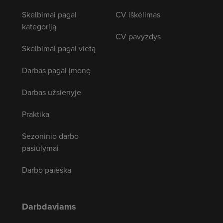
Skelbimai pagal
CV iškėlimas
kategoriją
CV pavyzdys
Skelbimai pagal vietą
Darbas pagal įmonę
Darbas užsienyje
Praktika
Sezoninio darbo
pasiūlymai
Darbo paieška
Darbdaviams