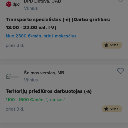
DPD Lietuva, UAB
Vilnius
Transporto specialistas (-ė) (Darbo grafikas:
13:00 - 22:00 val. I-V)
Nuo 2300 €/mėn. prieš mokesčius
prieš 3 d.
VIP 1
Šeimos verslas, MB
Vilnius
Teritorijų priežiūros darbuotojas (-a)
1100 - 1600 €/mėn. "į rankas"
prieš 3 d.
VIP 1