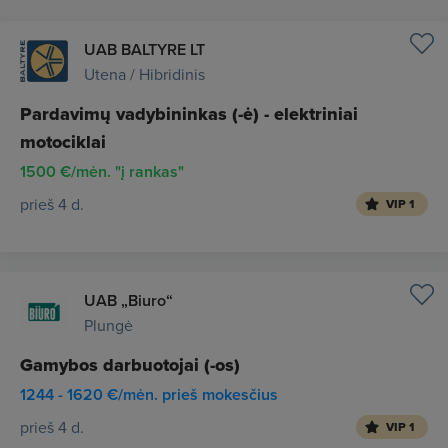
UAB BALTYRE LT
Utena / Hibridinis
Pardavimų vadybininkas (-ė) - elektriniai
motociklai
1500 €/mėn. "į rankas"
prieš 4 d.
VIP 1
UAB „Biuro“
Plungė
Gamybos darbuotojai (-os)
1244 - 1620 €/mėn. prieš mokesčius
prieš 4 d.
VIP 1