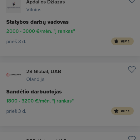
Apdailos Džiazas
Vilnius
Statybos darbų vadovas
2000 - 3000 €/mėn. "į rankas"
prieš 3 d.
VIP 1
28 Global, UAB
Olandija
Sandėlio darbuotojas
1800 - 3200 €/mėn. "į rankas"
prieš 3 d.
VIP 1