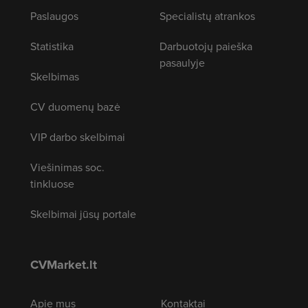
Paslaugos
Specialistų atrankos
Statistika
Darbuotojų paieška
pasaulyje
Skelbimas
CV duomenų bazė
VIP darbo skelbimai
Viešinimas soc.
tinkluose
Skelbimai jūsų portale
CVMarket.lt
Apie mus
Kontaktai