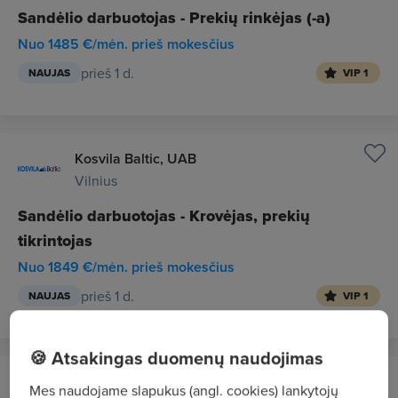
Sandėlio darbuotojas - Prekių rinkėjas (-a)
Nuo 1485 €/mėn. prieš mokesčius
prieš 1 d.
NAUJAS
VIP 1
Kosvila Baltic, UAB
Vilnius
Sandėlio darbuotojas - Krovėjas, prekių
tikrintojas
Nuo 1849 €/mėn. prieš mokesčius
prieš 1 d.
NAUJAS
VIP 1
🍪 Atsakingas duomenų naudojimas
CVMarket.lt klientas
Mes naudojame slapukus (angl. cookies) lankytojų