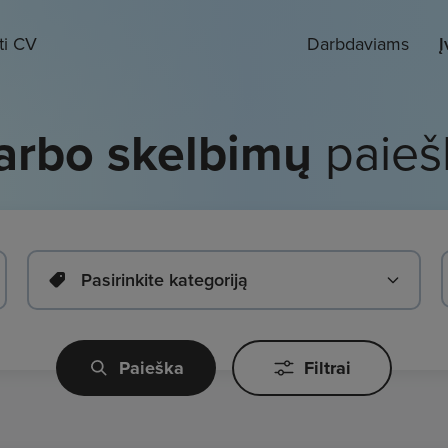
ti CV
Darbdaviams
Į
arbo skelbimų
paieš
Pasirinkite kategoriją
Paieška
Filtrai