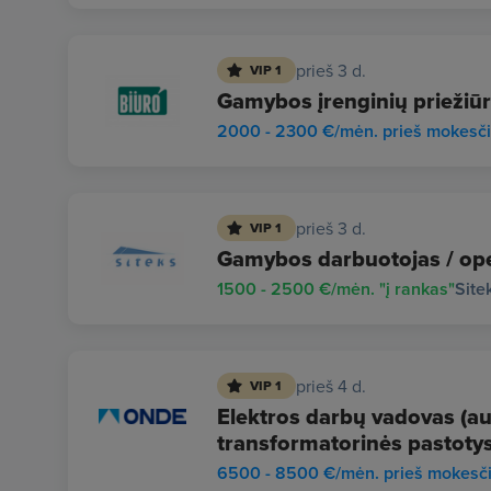
prieš 3 d.
VIP 1
Gamybos įrenginių priežiūr
2000 - 2300 €/mėn. prieš mokesč
prieš 3 d.
VIP 1
Gamybos darbuotojas / ope
1500 - 2500 €/mėn. "į rankas"
Site
prieš 4 d.
VIP 1
Elektros darbų vadovas (auk
transformatorinės pastotys
6500 - 8500 €/mėn. prieš mokesč