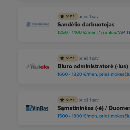
prieš 1 sav.
VIP 1
Sandėlio darbuotojas
1250 - 1400 €/mėn. "į rankas"
AP T
prieš 1 sav.
VIP 1
Biuro administratorė (-ius)
1660 - 1820 €/mėn. prieš mokesči
prieš 1 sav.
VIP 1
Sąmatininkas (-ė) / Duomen
1500 - 1800 €/mėn. prieš mokesči