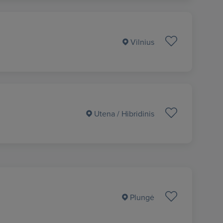
Vilnius
Utena
/ Hibridinis
Plungė