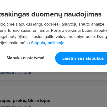
tsakingas duomenų naudojimas
ojame slapukus (angl. cookies) lankytojų srauto analizei,
ai ir turinio suasmeninimui. Portalo veikimui būtini slapuka
nkas (-ė)
pagal nutylėjimą, likusius galite valdyti nustatymuose. Dau
us
EHR MEDIA, UAB
ijos rasite mūsų
Slapukų politikoje.
Slapukų nustatymai
Leisti visus slapukus
ių rinkėjas (-a)
Kosvila Baltic, UAB
ėjas, prekių tikrintojas
Kosvila Baltic, UAB