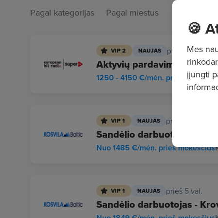
Pagal kategorijas
Pagal miestus
🍪 A
Mes naud
prieš 7 val.
VIP 2
NAUJAS
rinkodar
Aktyvių pardavimų vadybini
įjungti 
1250 - 4150 €/mėn. prieš mokesči
informac
prieš 5 val.
VIP 1
NAUJAS
Sandėlio darbuotojas - Prek
Nuo 1485 €/mėn. prieš mokesčius
prieš 5 val.
VIP 1
NAUJAS
Sandėlio darbuotojas - Krov
Nuo 1849 €/mėn. prieš mokesčius