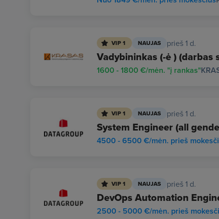
prieš 1 d.
VIP 1
NAUJAS
Vadybininkas (-ė ) (darbas 
1600 - 1800 €/mėn. "į rankas"
KRA
prieš 1 d.
VIP 1
NAUJAS
System Engineer (all gende
4500 - 6500 €/mėn. prieš mokesč
prieš 1 d.
VIP 1
NAUJAS
DevOps Automation Enginee
2500 - 5000 €/mėn. prieš mokesč