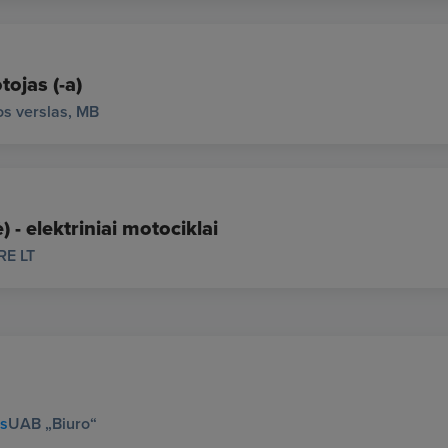
tojas (-a)
s verslas, MB
 - elektriniai motociklai
RE LT
us
UAB „Biuro“