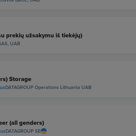
su prekių užsakymu iš tiekėjų)
SAS, UAB
rs) Storage
ius
DATAGROUP Operations Lithuania UAB
r (all genders)
ius
DATAGROUP SE