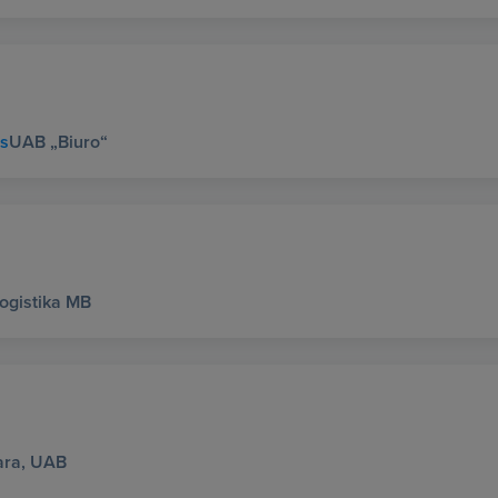
us
UAB „Biuro“
Logistika MB
ara, UAB