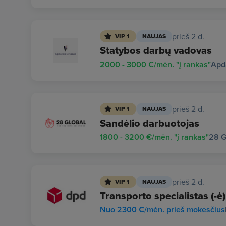
prieš 2 d.
VIP 1
NAUJAS
Statybos darbų vadovas
2000 - 3000 €/mėn. "į rankas"
Apd
prieš 2 d.
VIP 1
NAUJAS
Sandėlio darbuotojas
1800 - 3200 €/mėn. "į rankas"
28 G
prieš 2 d.
VIP 1
NAUJAS
Transporto specialistas (-ė)
Nuo 2300 €/mėn. prieš mokesčius