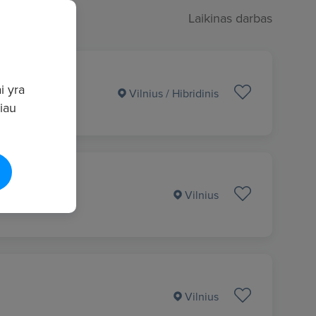
Laikinas darbas
i yra
Vilnius
/ Hibridinis
giau
Vilnius
Vilnius