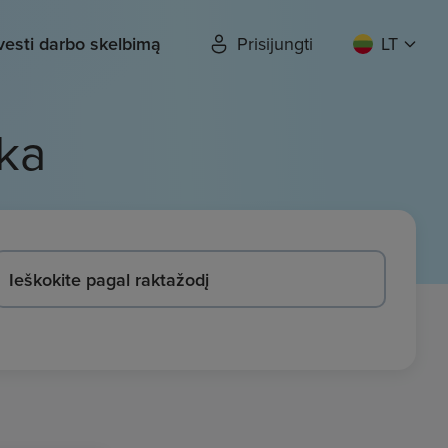
vesti darbo skelbimą
Prisijungti
LT
ka