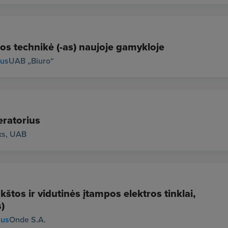
os technikė (-as) naujoje gamykloje
ius
UAB „Biuro“
ratorius
ks, UAB
štos ir vidutinės įtampos elektros tinklai,
)
ius
Onde S.A.