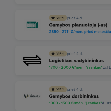
prieš 4 d.
VIP 1
Gamybos planuotoja (-as)
2350 - 2711 €/mėn. prieš mokesči
prieš 4 d.
VIP 1
Logistikos vadybininkas
1700 - 2000 €/mėn. "į rankas"
Ecl 
prieš 4 d.
VIP 1
Gamybos darbininkas
1000 - 1500 €/mėn. "į rankas"
Aluz