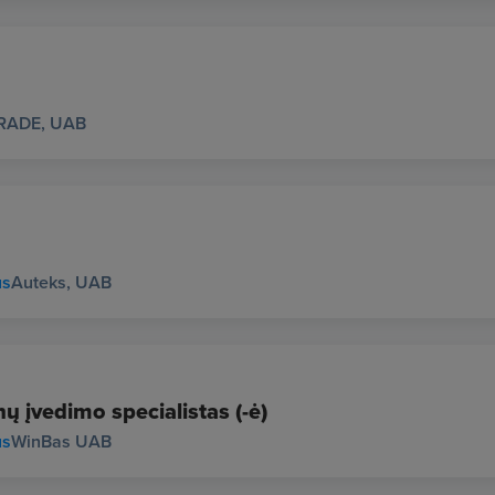
RADE, UAB
us
Auteks, UAB
ų įvedimo specialistas (-ė)
us
WinBas UAB