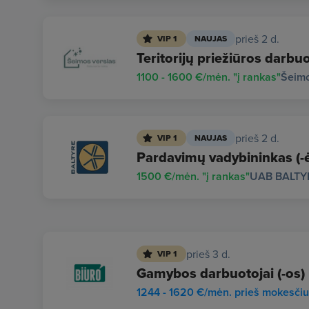
prieš 2 d.
VIP 1
NAUJAS
Teritorijų priežiūros darbuo
1100 - 1600 €/mėn. "į rankas"
Šeimo
prieš 2 d.
VIP 1
NAUJAS
Pardavimų vadybininkas (-ė)
1500 €/mėn. "į rankas"
UAB BALTY
prieš 3 d.
VIP 1
Gamybos darbuotojai (-os)
1244 - 1620 €/mėn. prieš mokesči