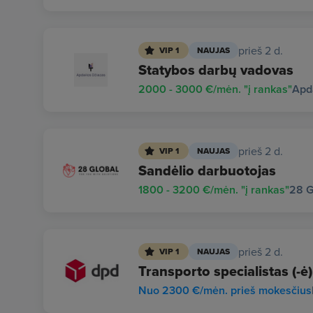
prieš 2 d.
VIP 1
NAUJAS
Statybos darbų vadovas
2000 - 3000 €/mėn. "į rankas"
Apd
prieš 2 d.
VIP 1
NAUJAS
Sandėlio darbuotojas
1800 - 3200 €/mėn. "į rankas"
28 G
prieš 2 d.
VIP 1
NAUJAS
Transporto specialistas (-ė)
Nuo 2300 €/mėn. prieš mokesčius