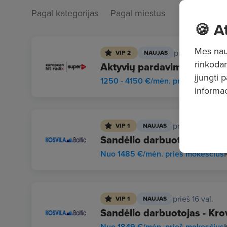
Pagal kategorijas
Pagal miestus
🍪 A
Mes naud
prieš 18 val.
VIP 2
NAUJAS
rinkodar
Aktyvių pardavimų vadybini
įjungti 
1250 - 4150 €/mėn. prieš mokesči
informac
prieš 16 val.
VIP 1
NAUJAS
Sandėlio darbuotojas - Prek
Nuo 1485 €/mėn. prieš mokesčius
prieš 16 val.
VIP 1
NAUJAS
Sandėlio darbuotojas - Krov
Nuo 1849 €/mėn. prieš mokesčius