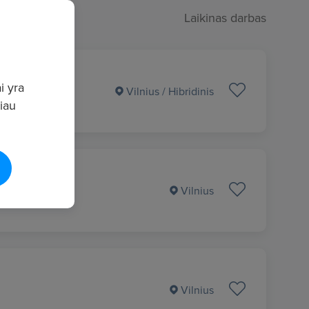
Laikinas darbas
i yra
Vilnius
/ Hibridinis
giau
Vilnius
Vilnius