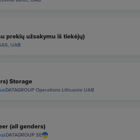
su prekių užsakymu iš tiekėjų)
SAS, UAB
rs) Storage
ius
DATAGROUP Operations Lithuania UAB
r (all genders)
ius
DATAGROUP SE