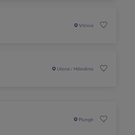
Vilnius
Utena
/ Hibridinis
Plungė