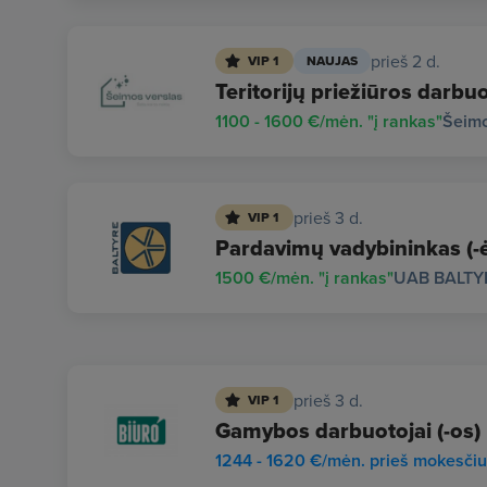
prieš 2 d.
VIP 1
NAUJAS
Teritorijų priežiūros darbuo
1100 - 1600 €/mėn. "į rankas"
Šeimo
prieš 3 d.
VIP 1
Pardavimų vadybininkas (-ė)
1500 €/mėn. "į rankas"
UAB BALTY
prieš 3 d.
VIP 1
Gamybos darbuotojai (-os)
1244 - 1620 €/mėn. prieš mokesči