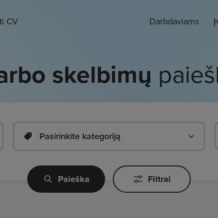
ti CV
Darbdaviams
Į
arbo skelbimų
paieš
Pasirinkite kategoriją
Paieška
Filtrai