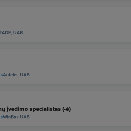
RADE, UAB
us
Auteks, UAB
ų įvedimo specialistas (-ė)
us
WinBas UAB