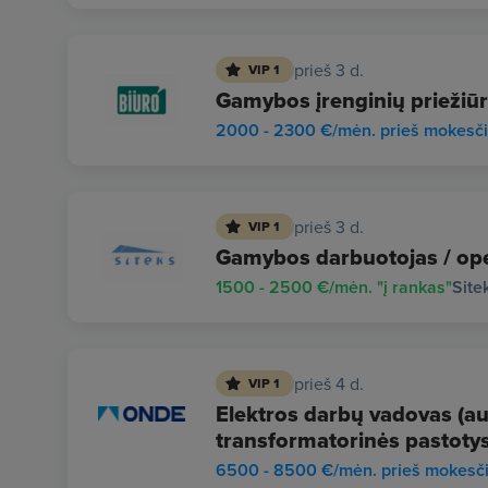
prieš 3 d.
VIP 1
Gamybos įrenginių priežiūr
2000 - 2300 €/mėn. prieš mokesč
prieš 3 d.
VIP 1
Gamybos darbuotojas / ope
1500 - 2500 €/mėn. "į rankas"
Site
prieš 4 d.
VIP 1
Elektros darbų vadovas (auk
transformatorinės pastotys
6500 - 8500 €/mėn. prieš mokesč