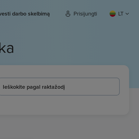
vesti darbo skelbimą
Prisijungti
LT
ka