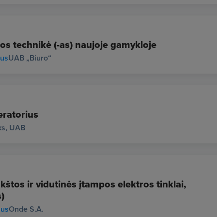
os technikė (-as) naujoje gamykloje
ius
UAB „Biuro“
ratorius
ks, UAB
štos ir vidutinės įtampos elektros tinklai,
)
ius
Onde S.A.