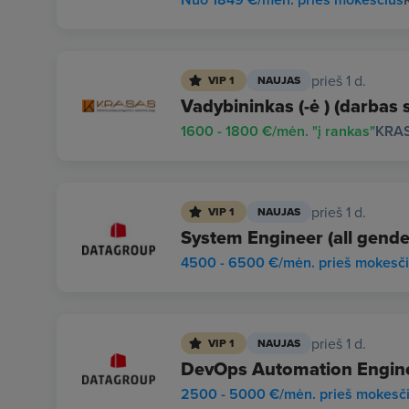
prieš 1 d.
VIP 1
NAUJAS
Vadybininkas (-ė ) (darbas 
1600 - 1800 €/mėn. "į rankas"
KRA
prieš 1 d.
VIP 1
NAUJAS
System Engineer (all gende
4500 - 6500 €/mėn. prieš mokesč
prieš 1 d.
VIP 1
NAUJAS
DevOps Automation Enginee
2500 - 5000 €/mėn. prieš mokesč