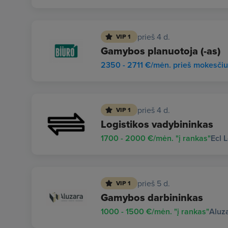
prieš 4 d.
VIP 1
Gamybos planuotoja (-as)
2350 - 2711 €/mėn. prieš mokesči
prieš 4 d.
VIP 1
Logistikos vadybininkas
1700 - 2000 €/mėn. "į rankas"
Ecl 
prieš 5 d.
VIP 1
Gamybos darbininkas
1000 - 1500 €/mėn. "į rankas"
Aluz