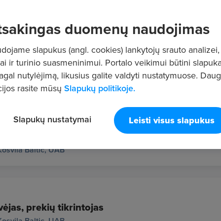
tsakingas duomenų naudojimas
ojame slapukus (angl. cookies) lankytojų srauto analizei,
ai ir turinio suasmeninimui. Portalo veikimui būtini slapuka
nkas (-ė)
pagal nutylėjimą, likusius galite valdyti nustatymuose. Dau
us
EHR MEDIA, UAB
ijos rasite mūsų
Slapukų politikoje.
Slapukų nustatymai
Leisti visus slapukus
ių rinkėjas (-a)
Kosvila Baltic, UAB
ėjas, prekių tikrintojas
Kosvila Baltic, UAB