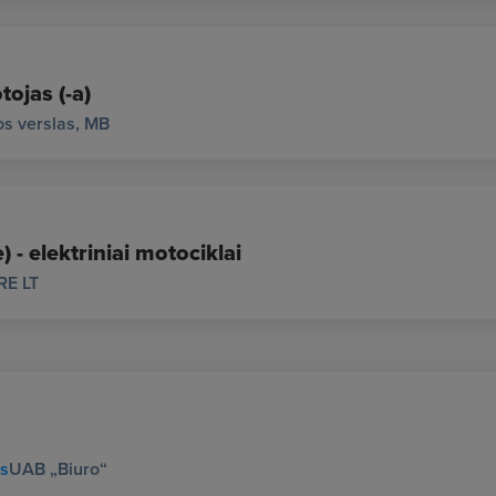
tojas (-a)
s verslas, MB
 - elektriniai motociklai
RE LT
us
UAB „Biuro“