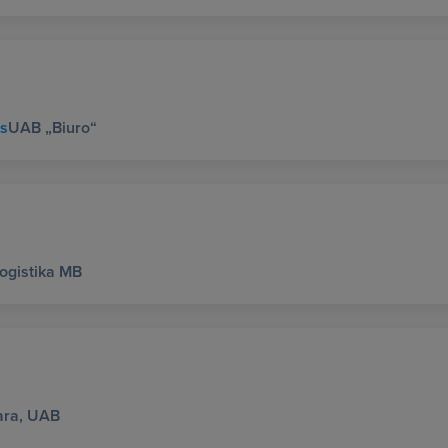
us
UAB „Biuro“
Logistika MB
ara, UAB