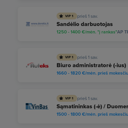
prieš 1 sav.
VIP 1
Sandėlio darbuotojas
1250 - 1400 €/mėn. "į rankas"
AP T
prieš 1 sav.
VIP 1
Biuro administratorė (-ius)
1660 - 1820 €/mėn. prieš mokesči
prieš 1 sav.
VIP 1
Sąmatininkas (-ė) / Duomen
1500 - 1800 €/mėn. prieš mokesči