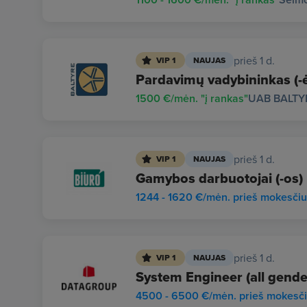
prieš 1 d.
VIP 1
NAUJAS
Pardavimų vadybininkas (-ė)
1500 €/mėn. "į rankas"
UAB BALTY
prieš 1 d.
VIP 1
NAUJAS
Gamybos darbuotojai (-os)
1244 - 1620 €/mėn. prieš mokesči
prieš 1 d.
VIP 1
NAUJAS
System Engineer (all gende
4500 - 6500 €/mėn. prieš mokesč