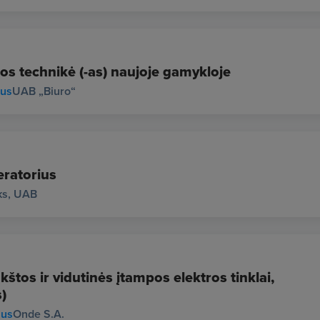
os technikė (-as) naujoje gamykloje
ius
UAB „Biuro“
ratorius
ks, UAB
štos ir vidutinės įtampos elektros tinklai,
)
ius
Onde S.A.