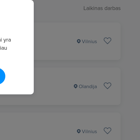
Laikinas darbas
i yra
Vilnius
giau
Olandija
Vilnius