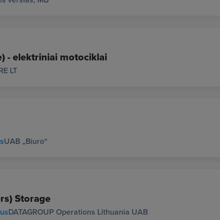
 - elektriniai motociklai
RE LT
us
UAB „Biuro“
rs) Storage
ius
DATAGROUP Operations Lithuania UAB