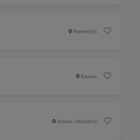
Panevėžys
Kaunas
Vilnius
/ Hibridinis