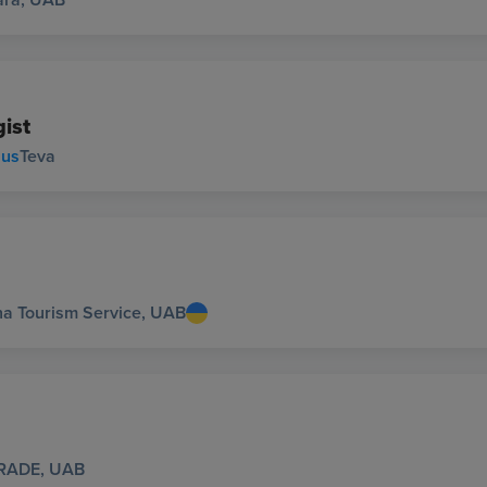
gist
ius
Teva
na Tourism Service, UAB
RADE, UAB