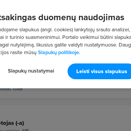
tsakingas duomenų naudojimas
ojame slapukus (angl. cookies) lankytojų srauto analizei,
ai ir turinio suasmeninimui. Portalo veikimui būtini slapuka
pagal nutylėjimą, likusius galite valdyti nustatymuose. Dau
ailos Džiazas
ijos rasite mūsų
Slapukų politikoje.
Slapukų nustatymai
Leisti visus slapukus
lobal, UAB
tojas (-a)
s verslas, MB