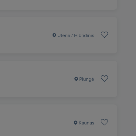
Utena
/ Hibridinis
Plungė
Kaunas