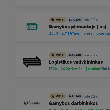
prieš 2 d.
VIP 1
NAUJAS
Gamybos planuotoja (-as)
2350 - 2711 €/mėn. prieš mokesči
prieš 2 d.
VIP 1
NAUJAS
Logistikos vadybininkas
1700 - 2000 €/mėn. "į rankas"
Ecl 
prieš 2 d.
VIP 1
NAUJAS
Gamybos darbininkas
1000 - 1500 €/mėn. "į rankas"
Aluz