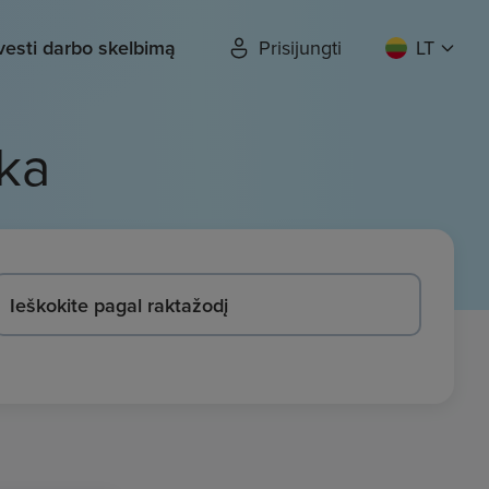
vesti darbo skelbimą
Prisijungti
LT
ka