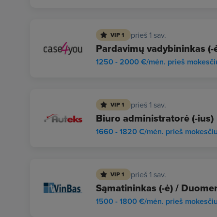
prieš 1 sav.
VIP 1
Pardavimų vadybininkas (-ė
1250 - 2000 €/mėn. prieš mokesči
prieš 1 sav.
VIP 1
Biuro administratorė (-ius)
1660 - 1820 €/mėn. prieš mokesči
prieš 1 sav.
VIP 1
Sąmatininkas (-ė) / Duomen
1500 - 1800 €/mėn. prieš mokesči