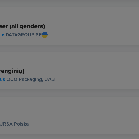
r (all genders)
ius
DATAGROUP SE
renginių)
ius
IOCO Packaging, UAB
URSA Polska