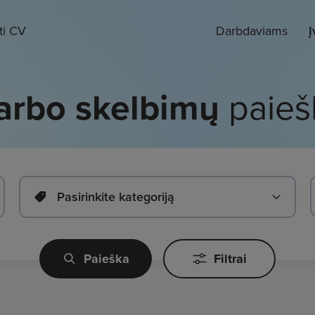
ti CV
Darbdaviams
Į
arbo skelbimų
paieš
Pasirinkite kategoriją
Paieška
Filtrai