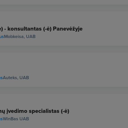
) - konsultantas (-ė) Panevėžyje
us
Mobkeisa, UAB
us
Auteks, UAB
ų įvedimo specialistas (-ė)
us
WinBas UAB