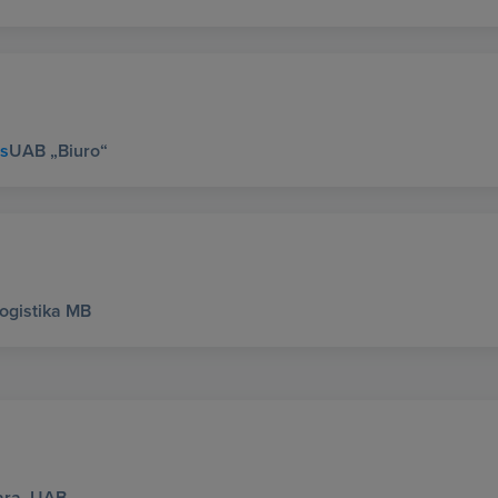
us
UAB „Biuro“
Logistika MB
ara, UAB