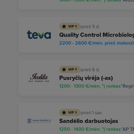
prieš 5 d.
VIP 1
Quality Control Microbiolo
2200 - 2600 €/mėn. prieš mokesč
prieš 6 d.
VIP 1
Pusryčių virėja (-as)
1200 - 1300 €/mėn. "į rankas"
Regi
prieš 1 sav.
VIP 1
Sandėlio darbuotojas
1250 - 1400 €/mėn. "į rankas"
AP T