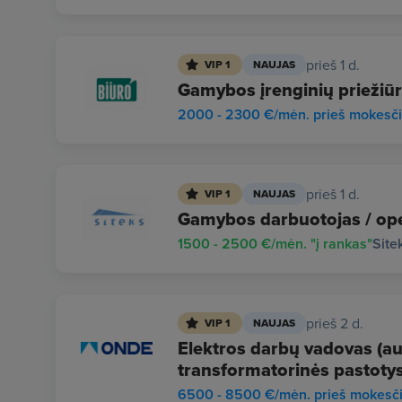
prieš 1 d.
VIP 1
NAUJAS
Gamybos įrenginių priežiūr
2000 - 2300 €/mėn. prieš mokesč
prieš 1 d.
VIP 1
NAUJAS
Gamybos darbuotojas / ope
1500 - 2500 €/mėn. "į rankas"
Site
prieš 2 d.
VIP 1
NAUJAS
Elektros darbų vadovas (auk
transformatorinės pastotys
6500 - 8500 €/mėn. prieš mokesč