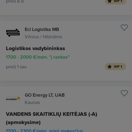
prieš 6 d.
VIP 1
Ecl Logistika MB
Vilnius / Hibridinis
Logistikos vadybininkas
1700 - 2000 €/mėn. "į rankas"
prieš 1 sav.
VIP 1
GO Energy LT, UAB
Kaunas
VANDENS SKAITIKLIŲ KEITĖJAS (-A)
(apmokysime)
1700 - 2300 €/mėn. prieš mokesčius