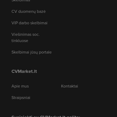
CV duomenų bazė
VIP darbo skelbimai
Viešinimas soc.
tinkluose
Skelbimai jūsų portale
CVMarket.lt
Apie mus
Kontaktai
Straipsniai