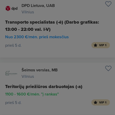
DPD Lietuva, UAB
Vilnius
Transporto specialistas (-ė) (Darbo grafikas:
13:00 - 22:00 val. I-V)
Nuo 2300 €/mėn. prieš mokesčius
prieš 5 d.
VIP 1
Šeimos verslas, MB
Vilnius
Teritorijų priežiūros darbuotojas (-a)
1100 - 1600 €/mėn. "į rankas"
prieš 5 d.
VIP 1