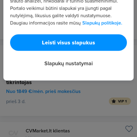
srauto analizei, rinkodarai ir turinio suasmeninimui.
Sandėlio darbuotojas - Prekių rinkėjas (-a)
Portalo veikimui būtini slapukai yra įjungti pagal
Nuo 1485 €/mėn. prieš mokesčius
nutylėjimą, likusius galite valdyti nustatymuose.
Daugiau informacijos rasite mūsų
Slapukų politikoje.
prieš 3 d.
VIP 1
Leisti visus slapukus
Kosvila Baltic, UAB
Vilnius
Slapukų nustatymai
Sandėlio darbuotojas - Krovėjas, prekių
tikrintojas
Nuo 1849 €/mėn. prieš mokesčius
prieš 3 d.
VIP 1
CVMarket.lt klientas