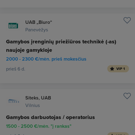
UAB „Biuro“
Panevėžys
Gamybos įrenginių priežiūros technikė (-as)
naujoje gamykloje
2000 - 2300 €/mėn. prieš mokesčius
prieš 6 d.
VIP 1
Siteks, UAB
Vilnius
Gamybos darbuotojas / operatorius
1500 - 2500 €/mėn. "į rankas"