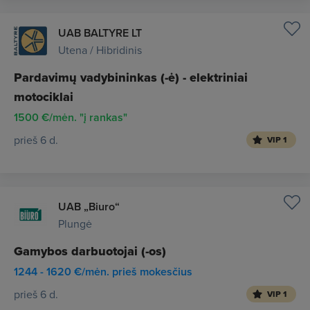
UAB BALTYRE LT
Utena / Hibridinis
Pardavimų vadybininkas (-ė) - elektriniai
motociklai
1500 €/mėn. "į rankas"
prieš 6 d.
VIP 1
UAB „Biuro“
Plungė
Gamybos darbuotojai (-os)
1244 - 1620 €/mėn. prieš mokesčius
prieš 6 d.
VIP 1