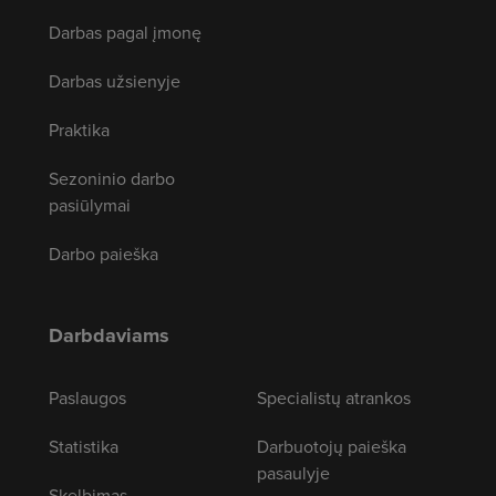
Darbas pagal įmonę
Darbas užsienyje
Praktika
Sezoninio darbo
pasiūlymai
Darbo paieška
Darbdaviams
Paslaugos
Specialistų atrankos
Statistika
Darbuotojų paieška
pasaulyje
Skelbimas