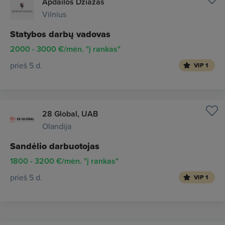
Apdailos Džiazas
Vilnius
Statybos darbų vadovas
2000 - 3000 €/mėn. "į rankas"
prieš 5 d.
VIP 1
28 Global, UAB
Olandija
Sandėlio darbuotojas
1800 - 3200 €/mėn. "į rankas"
prieš 5 d.
VIP 1