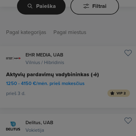
Paieška
Filtrai
Pagal kategorijas
Pagal miestus
EHR MEDIA, UAB
Vilnius / Hibridinis
Aktyvių pardavimų vadybininkas (-ė)
1250 - 4150 €/mėn. prieš mokesčius
prieš 3 d.
VIP 2
Delitus, UAB
Vokietija