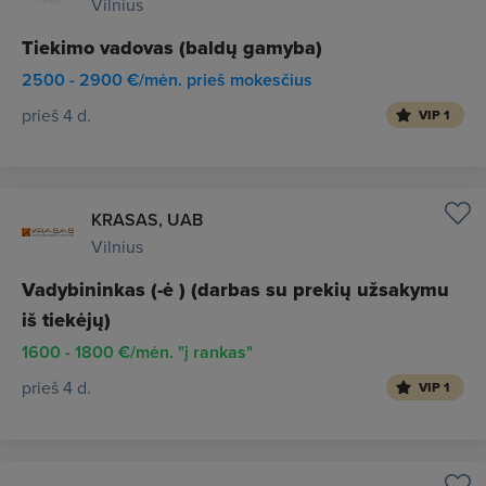
Vilnius
Tiekimo vadovas (baldų gamyba)
2500 - 2900 €/mėn. prieš mokesčius
prieš 4 d.
VIP 1
KRASAS, UAB
Vilnius
Vadybininkas (-ė ) (darbas su prekių užsakymu
iš tiekėjų)
1600 - 1800 €/mėn. "į rankas"
prieš 4 d.
VIP 1