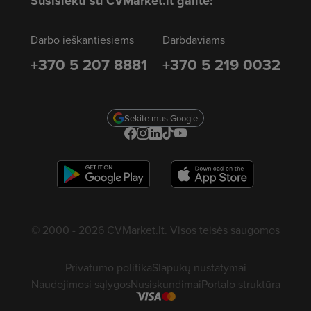
Susisiekti su CVMarket.lt galite:
Darbo ieškantiesiems
Darbdaviams
+370 5 207 8881
+370 5 219 0032
Sekite mus Google
© 2000 - 2026 CVMarket.lt. Visos teisės saugomos
Privatumo politika
Slapukų nustatymai
Naudojimosi sąlygos
Nusiskundimai
Portalo struktūra