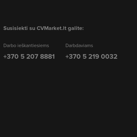
Susisiekti su CVMarket.lt galite:
Darbo ieškantiesiems
Darbdaviams
+370 5 207 8881
+370 5 219 0032