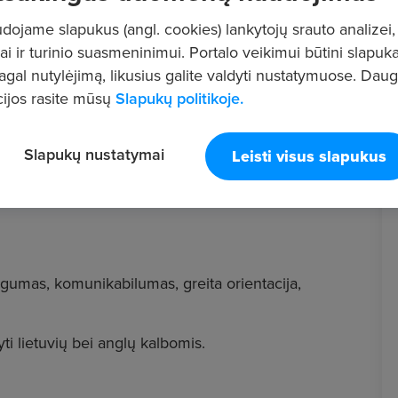
ojame slapukus (angl. cookies) lankytojų srauto analizei,
ai ir turinio suasmeninimui. Portalo veikimui būtini slapuka
pagal nutylėjimą, likusius galite valdyti nustatymuose. Dau
ijos rasite mūsų
Slapukų politikoje.
klandų klientų aptarnavimą pagal įmonės nustatytą
 paštu. Administratorė (-ius) atlieka rezervacijas,
Slapukų nustatymai
Leisti visus slapukus
s bei parduodamus kosmetikos produktus, atlieka
asoje, ruošia dovanų kuponus, prižiūri sklandų darbą
umas, komunikabilumas, greita orientacija,
šyti lietuvių bei anglų kalbomis.