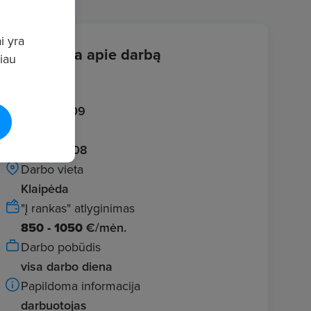
i yra
Informacija apie darbą
giau
Įvestas
2026.07.09
Galioja iki
2026.08.08
Darbo vieta
Klaipėda
"Į rankas" atlyginimas
850 - 1050
€/mėn.
Darbo pobūdis
visa darbo diena
Papildoma informacija
darbuotojas