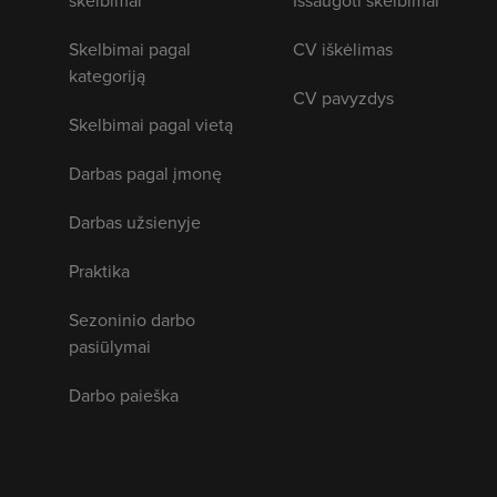
skelbimai
Išsaugoti skelbimai
Skelbimai pagal
CV iškėlimas
kategoriją
CV pavyzdys
Skelbimai pagal vietą
Darbas pagal įmonę
Darbas užsienyje
Praktika
Sezoninio darbo
pasiūlymai
Darbo paieška