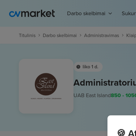
Darbo skelbimai
Sukur
Titulinis
Darbo skelbimai
Administravimas
Klai
liko 1 d.
Administratori
UAB East Island
850 - 105
🍪 A