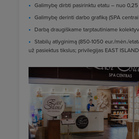
Galimybę dirbti pasirinktu etatu – nuo 0,25 
Galimybę derinti darbo grafiką (SPA centrai d
Darbą draugiškame tarptautiniame kolektyv
Stabilų atlyginimą (850-1050 eur./mėn./etat
už pasiektus tikslus; privilegijas EAST ISLA