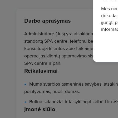
Mes naud
rinkodar
Darbo aprašymas
įjungti 
informac
Administratorė (-ius) yra atsakinga (-as) už s
standartą SPA centre, telefonu bei elektroniniu
konsultuoja klientus apie teikiamas paslauga
operacijas klientų aptarnavimo sistemoje ir k
SPA centre ir pan.
Reikalavimai
Mums svarbios asmeninės savybės: atsaking
pozityvumas, nuoširdumas.
Būtina sklandžiai ir taisyklingai kalbėti ir ra
Įmonė siūlo