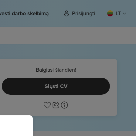
vesti darbo skelbimą
Prisijungti
LT
Baigiasi šiandien!
Siųsti CV