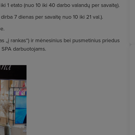
iki 1 etato (nuo 10 iki 40 darbo valandų per savaitę).
irba 7 dienas per savaitę nuo 10 iki 21 val.).
e.
as „į rankas“) ir mėnesinius bei pusmetinius priedus
ND SPA darbuotojams.