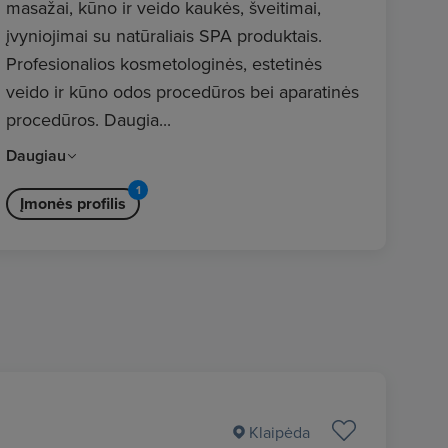
masažai, kūno ir veido kaukės, šveitimai,
įvyniojimai su natūraliais SPA produktais.
Profesionalios kosmetologinės, estetinės
veido ir kūno odos procedūros bei aparatinės
procedūros. Daugia
...
Daugiau
1
Įmonės profilis
Klaipėda