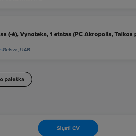
as (-ė), Vynoteka, 1 etatas (PC Akropolis, Taikos p
us
Gelsva, UAB
o paieška
Siųsti CV