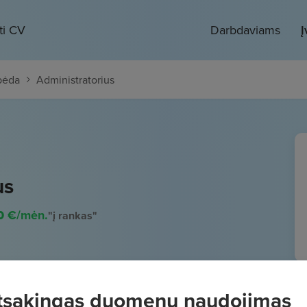
ti CV
Darbdaviams
Į
pėda
Administratorius
us
0
€/mėn.
"į rankas"
tsakingas duomenų naudojimas