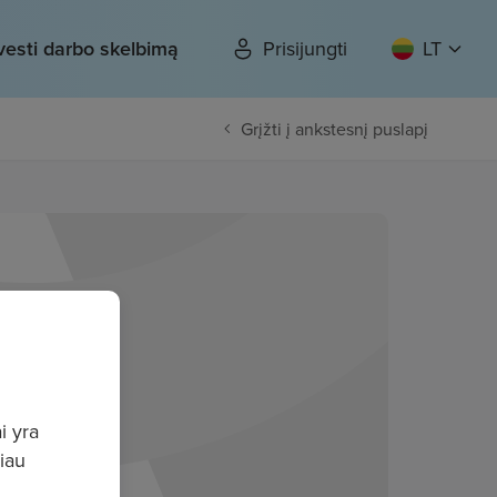
vesti darbo skelbimą
Prisijungti
LT
Grįžti į ankstesnį puslapį
i yra
giau