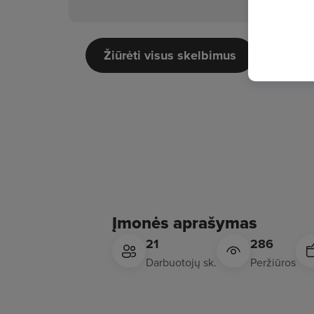
Žiūrėti visus skelbimus
Įmonės aprašymas
21
286
Darbuotojų sk.
Peržiūros