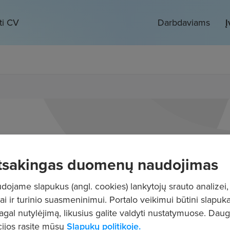
ti CV
Darbdaviams
Į
tsakingas duomenų naudojimas
ojame slapukus (angl. cookies) lankytojų srauto analizei,
ai ir turinio suasmeninimui. Portalo veikimui būtini slapuka
pagal nutylėjimą, likusius galite valdyti nustatymuose. Dau
ijos rasite mūsų
Slapukų politikoje.