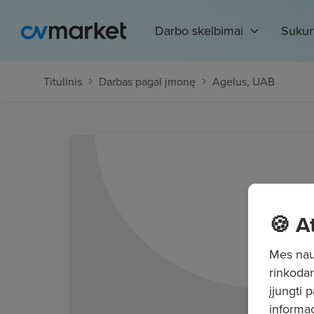
Darbo skelbimai
Sukur
Titulinis
Darbas pagal įmonę
Agelus, UAB
🍪 A
Mes naud
rinkodar
įjungti 
informac