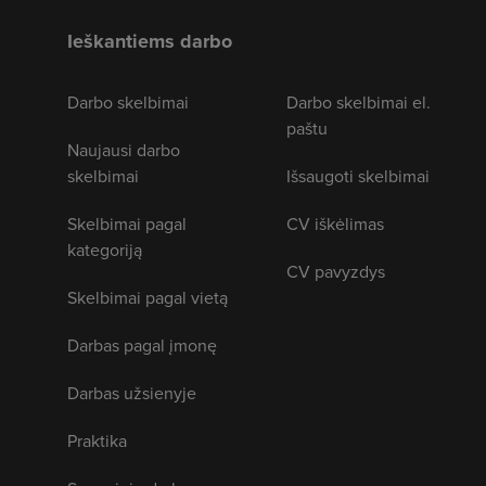
Ieškantiems darbo
Darbo skelbimai
Darbo skelbimai el.
paštu
Naujausi darbo
skelbimai
Išsaugoti skelbimai
Skelbimai pagal
CV iškėlimas
kategoriją
CV pavyzdys
Skelbimai pagal vietą
Darbas pagal įmonę
Darbas užsienyje
Praktika