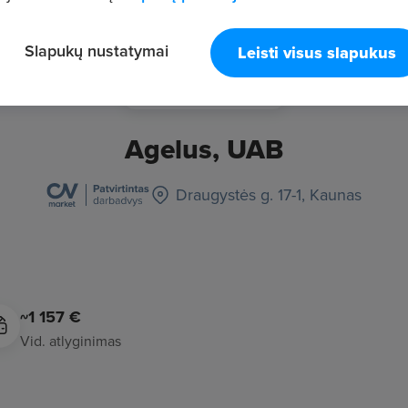
Slapukų nustatymai
Leisti visus slapukus
Agelus, UAB
Draugystės g. 17-1, Kaunas
~1 157 €
Vid. atlyginimas