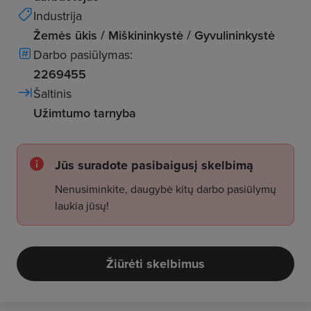
Industrija
Žemės ūkis / Miškininkystė / Gyvulininkystė
Darbo pasiūlymas:
2269455
Šaltinis
Užimtumo tarnyba
Jūs suradote pasibaigusį skelbimą
Nenusiminkite, daugybė kitų darbo pasiūlymų
laukia jūsų!
Žiūrėti skelbimus