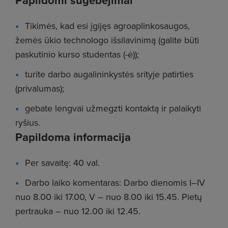
Papildomi sugebėjimai
Tikimės, kad esi įgijęs agroaplinkosaugos,
žemės ūkio technologo išsilavinimą (galite būti
paskutinio kurso studentas (-ė));
turite darbo augalininkystės srityje patirties
(privalumas);
gebate lengvai užmegzti kontaktą ir palaikyti
ryšius.
Papildoma informacija
Per savaitę: 40 val.
Darbo laiko komentaras: Darbo dienomis I–IV
nuo 8.00 iki 17.00, V – nuo 8.00 iki 15.45. Pietų
pertrauka – nuo 12.00 iki 12.45.