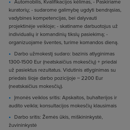
Automobilis, Kvalifikacijos kėlimas, - Paskiriame
kuratorių; - sudarome galimybę ugdyti bendrąsias,
vadybines kompetencijas, bei dalyvauti
projektinėje veikloje; - skatiname darbuotojus už
individualių ir komandinių tikslų pasiekimą; -
organizuojame šventes, turime komandos dieną.
Darbo užmokestį sudaro: bazinis atlyginimas
1300-1500 Eur (neatskaičius mokesčių) + priedai
už pasiektus rezultatus. Vidutinis atlyginimas su
priedais šioje darbo pozicijoje ~ 2200 Eur
(neatskaičius mokesčių).
Įmonės veiklos sritis: Apskaitos, buhalterijos ir
audito veikla; konsultacijos mokesčių klausimais
Darbo sritis: Žemės ūkis, miškininkystė,
žuvininkystė