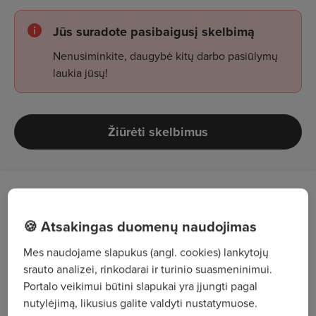
Jūs suradote pasibaigusį skelbimą
Nenusiminkite, daugybė kitų darbo pasiūlymų
laukia jūsų!
Žiūrėti skelbimus
Darbo aprašymas
🍪 Atsakingas duomenų naudojimas
Teiksite paslaugas / konsultacijas klientams
Mes naudojame slapukus (angl. cookies) lankytojų
(pasėlių būklės vertinimas, tręšimo planų
srauto analizei, rinkodarai ir turinio suasmeninimui.
rengimas, dirvožemio ėminių ėmimas, žurnalų
Portalo veikimui būtini slapukai yra įjungti pagal
pildymas ir kt.);
nutylėjimą, likusius galite valdyti nustatymuose.