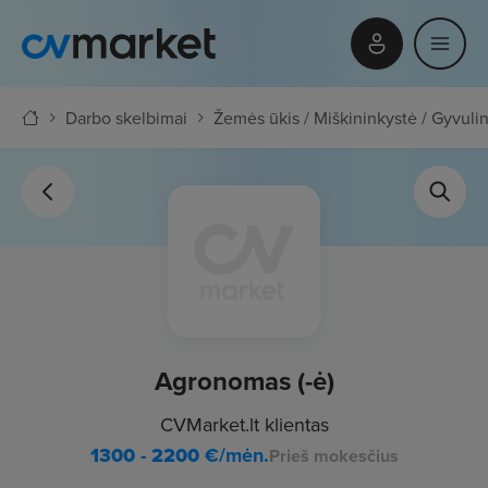
Darbo skelbimai
Žemės ūkis / Miškininkystė / Gyvuli
Agronomas (-ė)
CVMarket.lt klientas
1300 - 2200
€/mėn.
Prieš mokesčius