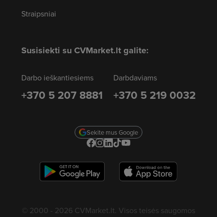
Straipsniai
Susisiekti su CVMarket.lt galite:
Darbo ieškantiesiems
Darbdaviams
+370 5 207 8881
+370 5 219 0032
Sekite mus Google
© 2000 - 2026 CVMarket.lt. Visos teisės saugomos