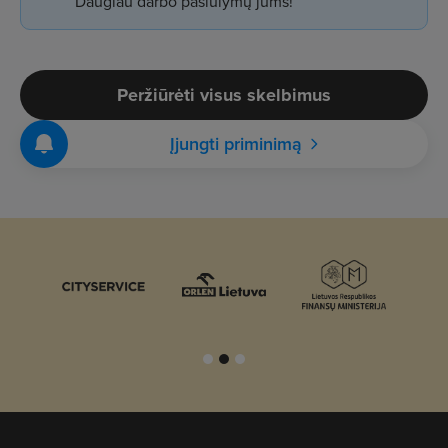
Daugiau darbo pasiūlymų jums!
Peržiūrėti visus skelbimus
Įjungti priminimą