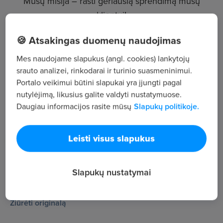
Mūsų misija – rasti geriausią sprendimą mūsų
klientui!
Laageind 83, Stabroek
🍪 Atsakingas duomenų naudojimas
Kita
Mes naudojame slapukus (angl. cookies) lankytojų
srauto analizei, rinkodarai ir turinio suasmeninimui.
Žiūrėti visus skelbimus
Portalo veikimui būtini slapukai yra įjungti pagal
nutylėjimą, likusius galite valdyti nustatymuose.
Daugiau informacijos rasite mūsų
Slapukų politikoje.
Įmonės aprašymas
147
Leisti visus slapukus
Peržiūros
AMK Belgium ieško laisvai samdomų riggingo
Slapukų nustatymai
specialistų ir kranų operatorių, galinčių dirbti visoje
Europoje.
Žiūrėti originalą