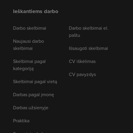
Ieškantiems darbo
Darbo skelbimai
Darbo skelbimai el.
paštu
Naujausi darbo
skelbimai
Išsaugoti skelbimai
Skelbimai pagal
CV iškėlimas
kategoriją
CV pavyzdys
Skelbimai pagal vietą
Darbas pagal įmonę
Darbas užsienyje
Praktika