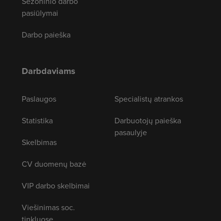
Sezoninio darbo
pasiūlymai
Darbo paieška
Darbdaviams
Paslaugos
Specialistų atrankos
Statistika
Darbuotojų paieška
pasaulyje
Skelbimas
CV duomenų bazė
VIP darbo skelbimai
Viešinimas soc.
tinkluose