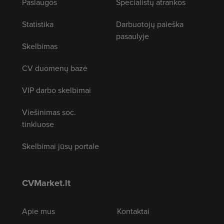
Paslaugos
Specialistų atrankos
Statistika
Darbuotojų paieška
pasaulyje
Skelbimas
CV duomenų bazė
VIP darbo skelbimai
Viešinimas soc.
tinkluose
Skelbimai jūsų portale
CVMarket.lt
Apie mus
Kontaktai