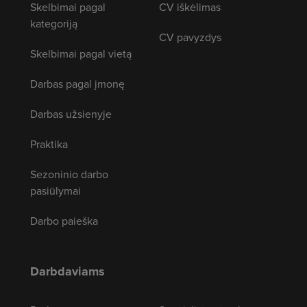
Skelbimai pagal
CV iškėlimas
kategoriją
CV pavyzdys
Skelbimai pagal vietą
Darbas pagal įmonę
Darbas užsienyje
Praktika
Sezoninio darbo
pasiūlymai
Darbo paieška
Darbdaviams