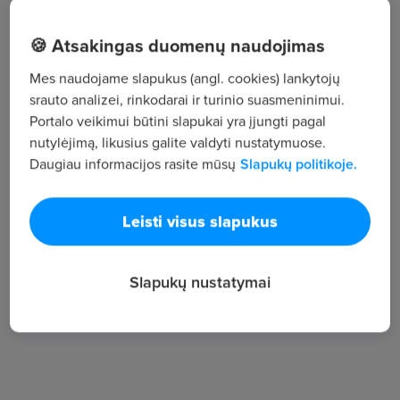
, V. Nagevičiaus g. 3, LT-08237 Vilnius
🍪 Atsakingas duomenų naudojimas
Mes naudojame slapukus (angl. cookies) lankytojų
Žiūrėti visus skelbimus
srauto analizei, rinkodarai ir turinio suasmeninimui.
Portalo veikimui būtini slapukai yra įjungti pagal
nutylėjimą, likusius galite valdyti nustatymuose.
Įmonės aprašymas
Daugiau informacijos rasite mūsų
Slapukų politikoje.
119
Peržiūros
Leisti visus slapukus
Slapukų nustatymai