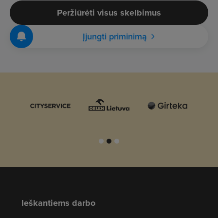
Peržiūrėti visus skelbimus
Įjungti priminimą
Ieškantiems darbo