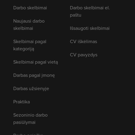
Darbo skelbimai
Darbo skelbimai el.
paštu
Naujausi darbo
skelbimai
Išsaugoti skelbimai
Skelbimai pagal
CV iškėlimas
kategoriją
CV pavyzdys
Skelbimai pagal vietą
Darbas pagal įmonę
Darbas užsienyje
Praktika
Sezoninio darbo
pasiūlymai