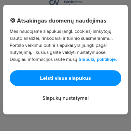
Tilžės g. 227A, Šiauliai
🍪 Atsakingas duomenų naudojimas
Žiūrėti visus skelbimus
Mes naudojame slapukus (angl. cookies) lankytojų
srauto analizei, rinkodarai ir turinio suasmeninimui.
Portalo veikimui būtini slapukai yra įjungti pagal
Įmonės aprašymas
nutylėjimą, likusius galite valdyti nustatymuose.
Daugiau informacijos rasite mūsų
Slapukų politikoje.
457
Darbuotojų sk.
2 877
Leisti visus slapukus
Peržiūros
~1 526 €
Slapukų nustatymai
Vid. atlyginimas