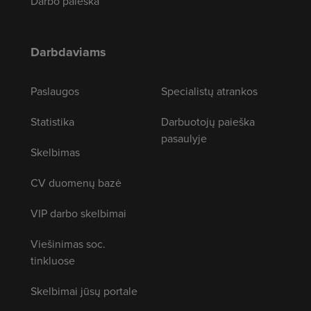
Darbo paieška
Darbdaviams
Paslaugos
Specialistų atrankos
Statistika
Darbuotojų paieška
pasaulyje
Skelbimas
CV duomenų bazė
VIP darbo skelbimai
Viešinimas soc.
tinkluose
Skelbimai jūsų portale