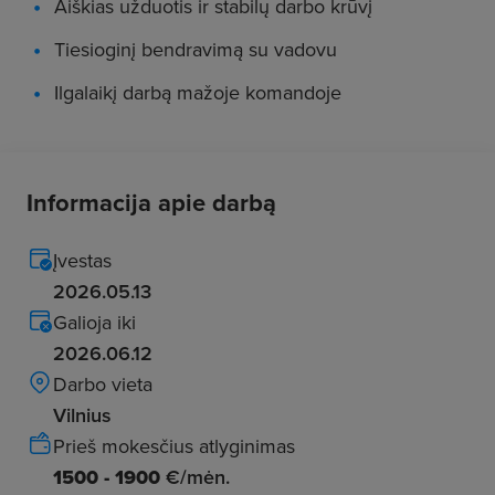
Aiškias užduotis ir stabilų darbo krūvį
Tiesioginį bendravimą su vadovu
Ilgalaikį darbą mažoje komandoje
Informacija apie darbą
Įvestas
2026.05.13
Galioja iki
2026.06.12
Darbo vieta
Vilnius
Prieš mokesčius atlyginimas
1500 - 1900
€/mėn.