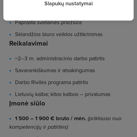
Slapukų nustatymai
Skolininkų stebėsena
Paprasta svetainės priežiūra
Sklandžios biuro veiklos užtikrinimas
Reikalavimai
~2–3 m. administracinio darbo patirtis
Savarankiškumas ir atsakingumas
Darbo Rivilės programa patirtis
Lietuvių kalba; kitos kalbos – privalumas
Įmonė siūlo
1 500 – 1 900 € bruto / mėn.
(priklauso nuo
kompetencijų
ir
patirties)