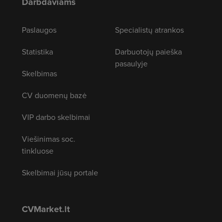
Darbdaviams
Paslaugos
Specialistų atrankos
Statistika
Darbuotojų paieška
pasaulyje
Skelbimas
CV duomenų bazė
VIP darbo skelbimai
Viešinimas soc.
tinkluose
Skelbimai jūsų portale
CVMarket.lt