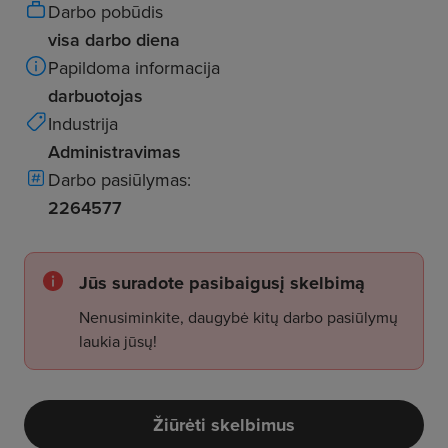
Darbo pobūdis
visa darbo diena
Papildoma informacija
darbuotojas
Industrija
Administravimas
Darbo pasiūlymas:
2264577
Jūs suradote pasibaigusį skelbimą
Nenusiminkite, daugybė kitų darbo pasiūlymų
laukia jūsų!
Žiūrėti skelbimus