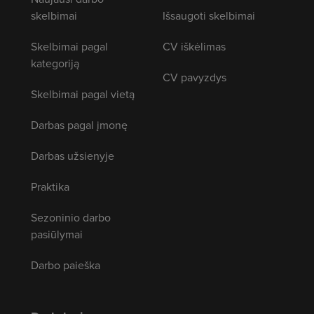
skelbimai
Išsaugoti skelbimai
Skelbimai pagal
CV iškėlimas
kategoriją
CV pavyzdys
Skelbimai pagal vietą
Darbas pagal įmonę
Darbas užsienyje
Praktika
Sezoninio darbo
pasiūlymai
Darbo paieška