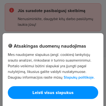
Jūs suradote pasibaigusį skelbimą
Nenusiminkite, daugybė kitų darbo pasiūlymų
laukia jūsų!
Žiūrėti skelbimus
🍪 Atsakingas duomenų naudojimas
Mes naudojame slapukus (angl. cookies) lankytojų
srauto analizei, rinkodarai ir turinio suasmeninimui.
Portalo veikimui būtini slapukai yra įjungti pagal
Darbo aprašymas
nutylėjimą, likusius galite valdyti nustatymuose.
Daugiau informacijos rasite mūsų
Slapukų politikoje.
Bendravimas su klientais ir partneriais
Darbo sutarčių, įsakymų ir kitų dokumentų
Leisti visus slapukus
ruošimas
Sąskaitų išrašymas ir grąžinimai (Rivilė)