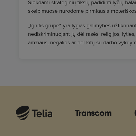
Siekdami strateginių tikslų padidinti lyčių ba
skelbimuose nurodome pirmiausia moteriškos
„Ignitis grupė“ yra lygias galimybes užtikrinant
nediskriminuojant jų dėl rasės, religijos, lyties
amžiaus, negalios ar dėl kitų su darbo vykdym