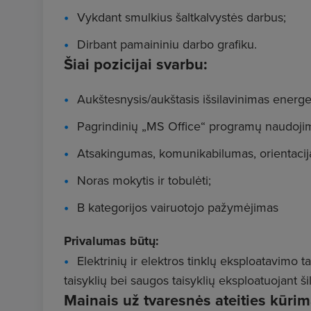
Vykdant smulkius šaltkalvystės darbus;
Dirbant pamaininiu darbo grafiku.
Šiai pozicijai svarbu:
Aukštesnysis/aukštasis išsilavinimas energe
Pagrindinių „MS Office“ programų naudojim
Atsakingumas, komunikabilumas, orientacija 
Noras mokytis ir tobulėti;
B kategorijos vairuotojo pažymėjimas
Privalumas būtų:
Elektrinių ir elektros tinklų eksploatavimo 
taisyklių bei saugos taisyklių eksploatuojant 
Mainais už tvaresnės ateities kūr