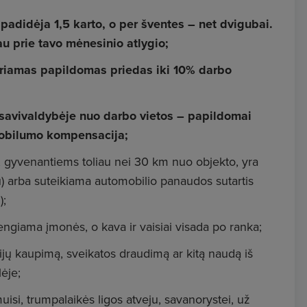
adidėja 1,5 karto, o per šventes – net dvigubai.
au prie tavo mėnesinio atlygio;
kiriamas papildomas priedas iki 10% darbo
 savivaldybėje nuo darbo vietos – papildomai
mobilumo kompensacija;
 gyvenantiems toliau nei 30 km nuo objekto, yra
) arba suteikiama automobilio panaudos sutartis
);
ngiama įmonės, o kava ir vaisiai visada po ranka;
ų kaupimą, sveikatos draudimą ar kitą naudą iš
ėje;
si, trumpalaikės ligos atveju, savanorystei, už