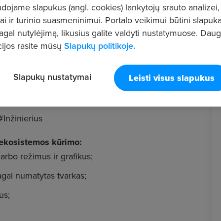
ojame slapukus (angl. cookies) lankytojų srauto analizei,
ai ir turinio suasmeninimui. Portalo veikimui būtini slapuka
pagal nutylėjimą, likusius galite valdyti nustatymuose. Dau
ijos rasite mūsų
Slapukų politikoje.
s (-io) Šilumos gamybos komandoje. Šioje
Slapukų nustatymai
Leisti visus slapukus
eksploatavimą. Manai, mums pakeliui? Tuomet
Inžinierius
s ekosistemos kūrimo:
arbo režimus ir grafikus;
gal numatytas tvarkas;
us;