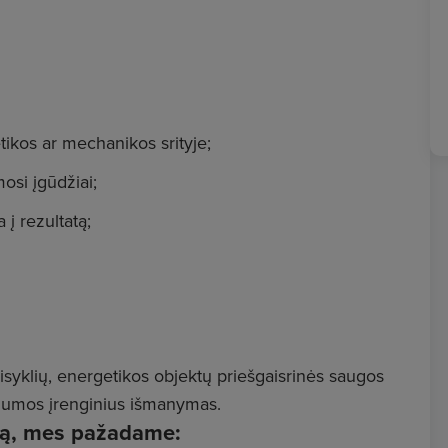
tikos ar mechanikos srityje;
osi įgūdžiai;
į rezultatą;
taisyklių, energetikos objektų priešgaisrinės saugos
šilumos įrenginius išmanymas.
imą, mes pažadame: