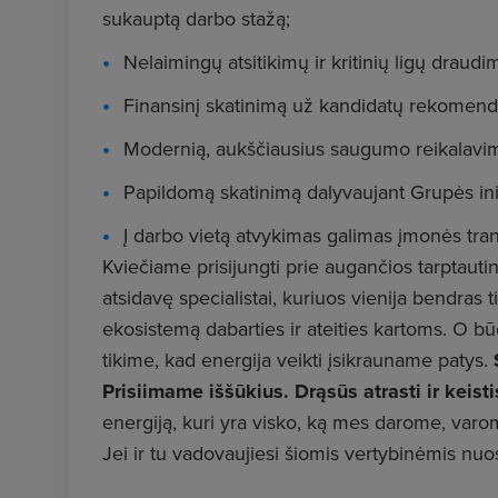
sukauptą darbo stažą;
Nelaimingų atsitikimų ir kritinių ligų draudi
Finansinį skatinimą už kandidatų rekomen
Modernią, aukščiausius saugumo reikalavimu
Papildomą skatinimą dalyvaujant Grupės ini
Į darbo vietą atvykimas galimas įmonės tr
Kviečiame prisijungti prie augančios tarptaut
atsidavę specialistai, kuriuos vienija bendras 
ekosistemą dabarties ir ateities kartoms. O būd
tikime, kad energija veikti įsikrauname patys.
Prisiimame iššūkius. Drąsūs atrasti ir keisti
energiją, kuri yra visko, ką mes darome, varomo
Jei ir tu vadovaujiesi šiomis vertybinėmis n