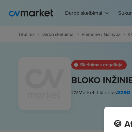
Darbo skelbimai
Sukur
Titulinis
Darbo skelbimai
Pramonė / Gamyba
K
Skelbimas negalioja
BLOKO INŽINI
CVMarket.lt klientas
2290 
🍪 A