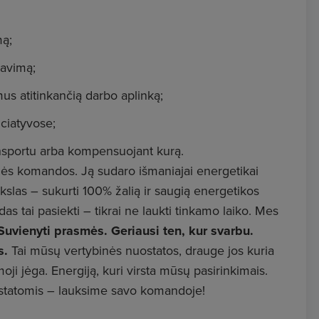
mą;
davimą;
s atitinkančią darbo aplinką;
ciatyvose;
ansportu arba kompensuojant kurą.
inės komandos. Ją sudaro išmaniajai energetikai
tikslas – sukurti 100% žalią ir saugią energetikos
as tai pasiekti – tikrai ne laukti tinkamo laiko. Mes
Suvienyti prasmės. Geriausi ten, kur svarbu.
s.
Tai mūsų vertybinės nuostatos, drauge jos kuria
ji jėga. Energiją, kuri virsta mūsų pasirinkimais.
uostatomis – lauksime savo komandoje!