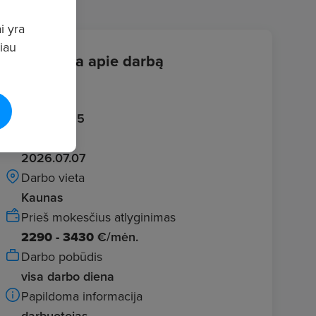
i yra
giau
Informacija apie darbą
Įvestas
2026.06.15
Galioja iki
2026.07.07
Darbo vieta
Kaunas
Prieš mokesčius atlyginimas
2290 - 3430
€/mėn.
Darbo pobūdis
visa darbo diena
Papildoma informacija
darbuotojas