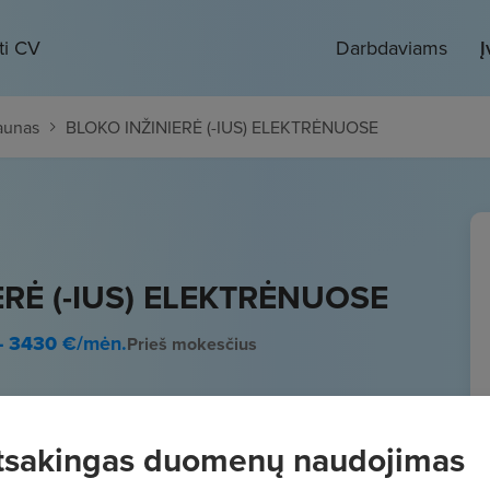
ti CV
Darbdaviams
Į
aunas
BLOKO INŽINIERĖ (-IUS) ELEKTRĖNUOSE
ERĖ (-IUS) ELEKTRĖNUOSE
- 3430
€/mėn.
Prieš mokesčius
tsakingas duomenų naudojimas