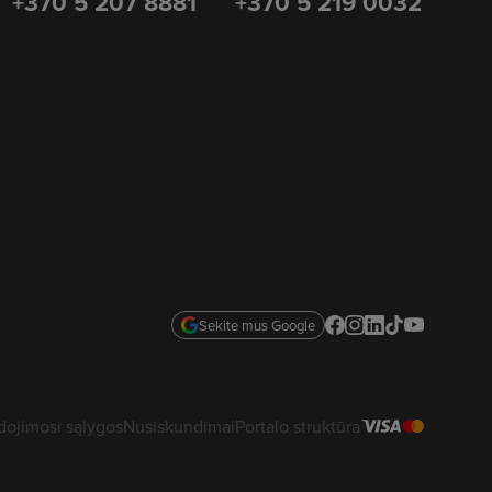
+370 5 207 8881
+370 5 219 0032
Sekite mus Google
ojimosi sąlygos
Nusiskundimai
Portalo struktūra