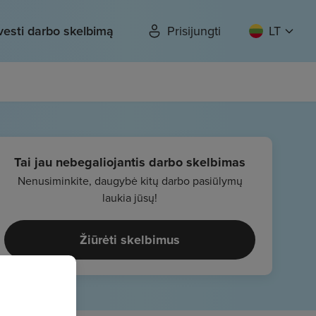
vesti darbo skelbimą
Prisijungti
LT
Tai jau nebegaliojantis darbo skelbimas
Nenusiminkite, daugybė kitų darbo pasiūlymų
laukia jūsų!
Žiūrėti skelbimus