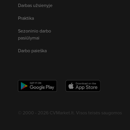
Darbas užsienyje
Praktika
Sezoninio darbo
pasiūlymai
Darbo paieška
© 2000 - 2026 CVMarket.lt. Visos teisės saugomos