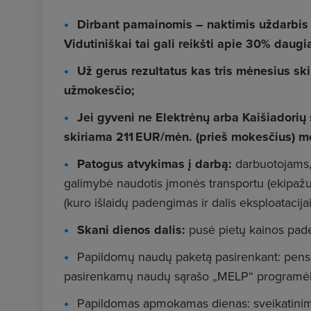
Dirbant pamainomis – naktimis uždarbis p
Vidutiniškai tai gali reikšti apie 30% daugi
Už gerus rezultatus kas tris mėnesius s
užmokesčio;
Jei gyveni ne Elektrėnų arba Kaišiadorių
skiriama 211 EUR/mėn. (prieš mokesčius) 
Patogus atvykimas į darbą:
darbuotojams,
galimybė naudotis įmonės transportu (ekipažu
(kuro išlaidų padengimas ir dalis eksploatacijai
Skani dienos dalis:
pusė pietų kainos pade
Papildomų naudų paketą pasirenkant: pensij
pasirenkamų naudų sąrašo „MELP“ programėl
Papildomas apmokamas dienas: sveikatinimui