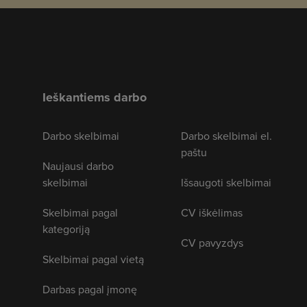
Ieškantiems darbo
Darbo skelbimai
Darbo skelbimai el.
paštu
Naujausi darbo
skelbimai
Išsaugoti skelbimai
Skelbimai pagal
CV iškėlimas
kategoriją
CV pavyzdys
Skelbimai pagal vietą
Darbas pagal įmonę