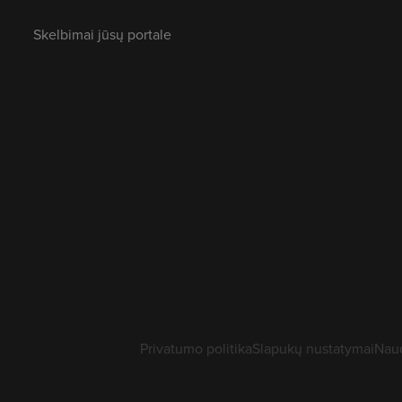
Skelbimai jūsų portale
Privatumo politika
Slapukų nustatymai
Naud