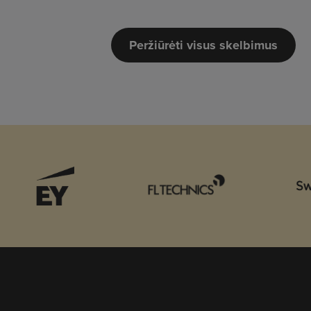
Peržiūrėti visus skelbimus