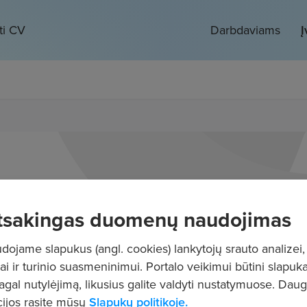
ti CV
Darbdaviams
Į
tsakingas duomenų naudojimas
ojame slapukus (angl. cookies) lankytojų srauto analizei,
ai ir turinio suasmeninimui. Portalo veikimui būtini slapuka
pagal nutylėjimą, likusius galite valdyti nustatymuose. Dau
ijos rasite mūsų
Slapukų politikoje.