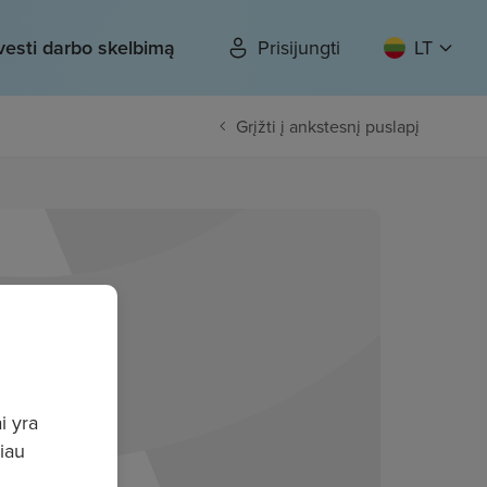
vesti darbo skelbimą
Prisijungti
LT
Grįžti į ankstesnį puslapį
i yra
giau