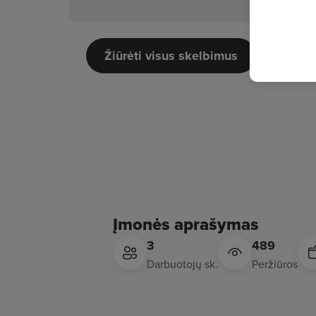
Žiūrėti visus skelbimus
Įmonės aprašymas
3
489
Darbuotojų sk.
Peržiūros