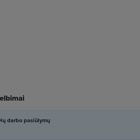
kelbimai
yvių darbo pasiūlymų