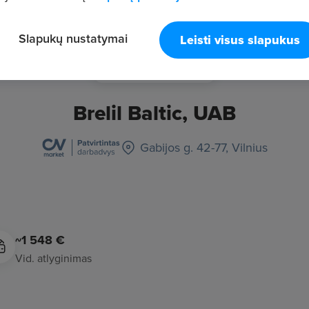
Slapukų nustatymai
Leisti visus slapukus
Brelil Baltic, UAB
Gabijos g. 42-77, Vilnius
~1 548 €
Vid. atlyginimas