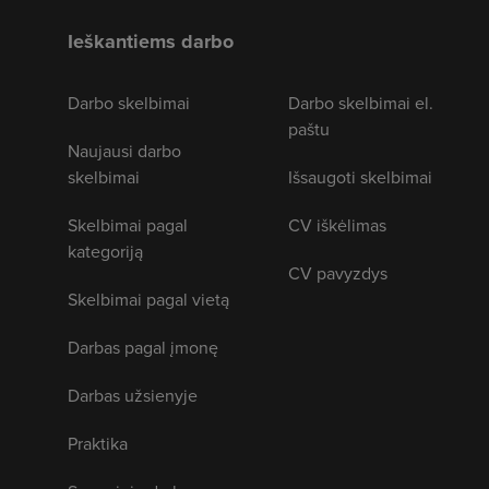
Ieškantiems darbo
Darbo skelbimai
Darbo skelbimai el.
paštu
Naujausi darbo
skelbimai
Išsaugoti skelbimai
Skelbimai pagal
CV iškėlimas
kategoriją
CV pavyzdys
Skelbimai pagal vietą
Darbas pagal įmonę
Darbas užsienyje
Praktika