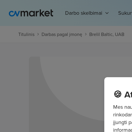
Darbo skelbimai
Sukur
Titulinis
Darbas pagal įmonę
Brelil Baltic, UAB
🍪 A
Mes naud
rinkodar
įjungti 
informac