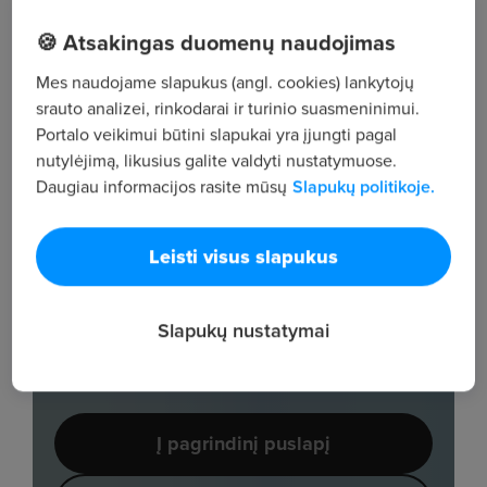
🍪 Atsakingas duomenų naudojimas
Mes naudojame slapukus (angl. cookies) lankytojų
srauto analizei, rinkodarai ir turinio suasmeninimui.
Portalo veikimui būtini slapukai yra įjungti pagal
nutylėjimą, likusius galite valdyti nustatymuose.
Daugiau informacijos rasite mūsų
Slapukų politikoje.
Leisti visus slapukus
Slapukų nustatymai