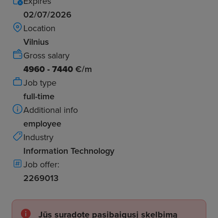
Expires
02/07/2026
Location
Vilnius
Gross salary
4960 - 7440
€/m
Job type
full-time
Additional info
employee
Industry
Information Technology
Job offer:
2269013
Jūs suradote pasibaigusį skelbimą