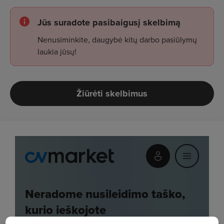
Jūs suradote pasibaigusį skelbimą
Nenusiminkite, daugybė kitų darbo pasiūlymų
laukia jūsų!
Žiūrėti skelbimus