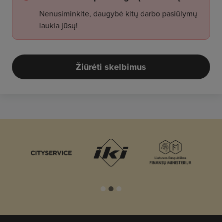
Nenusiminkite, daugybė kitų darbo pasiūlymų
laukia jūsų!
Žiūrėti skelbimus