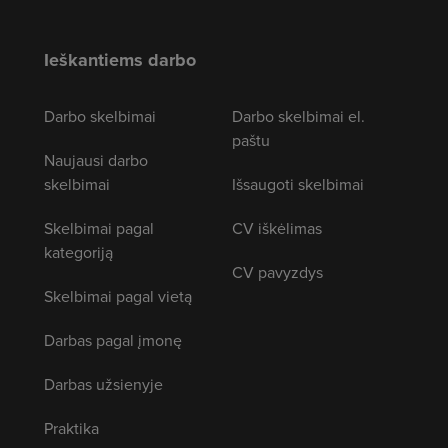
Ieškantiems darbo
Darbo skelbimai
Darbo skelbimai el.
paštu
Naujausi darbo
skelbimai
Išsaugoti skelbimai
Skelbimai pagal
CV iškėlimas
kategoriją
CV pavyzdys
Skelbimai pagal vietą
Darbas pagal įmonę
Darbas užsienyje
Praktika