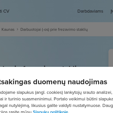
ti CV
Darbdaviams
Į
Kaunas
Darbuotojai (-os) prie frezavimo staklių
s) prie frezavimo staklių
- 1700
€/mėn.
tsakingas duomenų naudojimas
"į rankas"
ojame slapukus (angl. cookies) lankytojų srauto analizei,
ai ir turinio suasmeninimui. Portalo veikimui būtini slapuka
pagal nutylėjimą, likusius galite valdyti nustatymuose. Dau
ijos rasite mūsų
Slapukų politikoje.