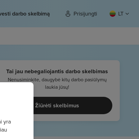
vesti darbo skelbimą
Prisijungti
LT
Tai jau nebegaliojantis darbo skelbimas
Nenusiminkite, daugybė kitų darbo pasiūlymų
laukia jūsų!
Žiūrėti skelbimus
i yra
giau