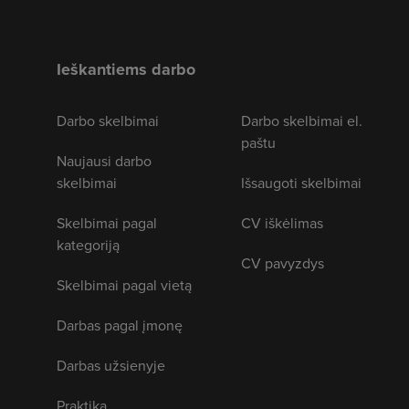
Ieškantiems darbo
Darbo skelbimai
Darbo skelbimai el.
paštu
Naujausi darbo
skelbimai
Išsaugoti skelbimai
Skelbimai pagal
CV iškėlimas
kategoriją
CV pavyzdys
Skelbimai pagal vietą
Darbas pagal įmonę
Darbas užsienyje
Praktika