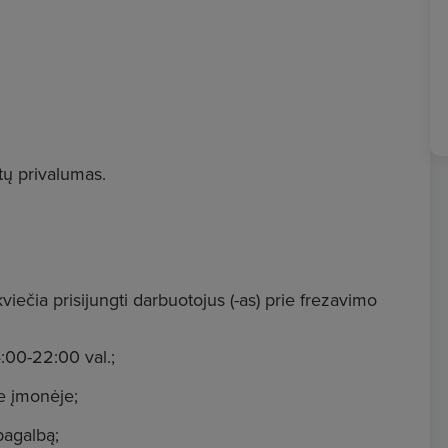
tų privalumas.
čia prisijungti darbuotojus (-as) prie frezavimo
4:00-22:00 val.;
je įmonėje;
pagalbą;