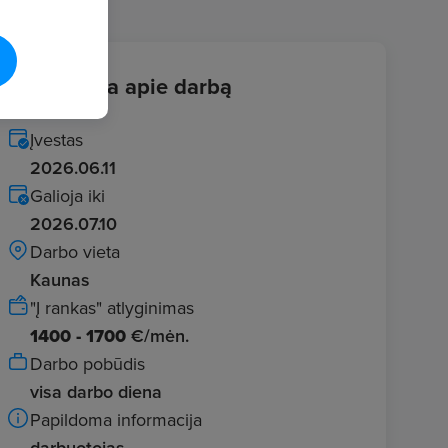
Informacija apie darbą
Įvestas
2026.06.11
Galioja iki
2026.07.10
Darbo vieta
Kaunas
"Į rankas" atlyginimas
1400 - 1700
€/mėn.
Darbo pobūdis
visa darbo diena
Papildoma informacija
darbuotojas