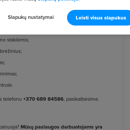
Slapukų nustatymai
Leisti visus slapukus
mo staklėmis;
brėžinius;
as;
rinimas;
trolė.
 telefonu
+370 689 84586
, pasikalbėsime.
kainuoja?
Mūsų paslaugos darbuotojams yra