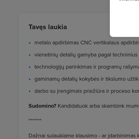
Tavęs laukia
metalo apdirbimas CNC vertikalaus apdirbi
vienetinių detalių gamyba pagal techninius 
technologijų parinkimas ir programų rašym
gaminamų detalių kokybės ir tikslumo užtik
darbo su įrengimais priežiūra ir proceso kon
Sudomino?
Kandidatuok arba skambink mums
*******
Dažnai sulaukiame klausimo - ar įdarbinimas 