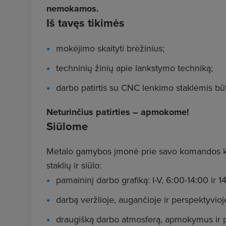
nemokamos.
Iš tavęs tikimės
mokėjimo skaityti brėžinius;
techninių žinių apie lankstymo techniką;
darbo patirtis su CNC lenkimo staklėmis bū
Neturinčius patirties – apmokome!
Siūlome
Metalo gamybos įmonė prie savo komandos kvie
staklių ir siūlo:
pamaininį darbo grafiką: I-V, 6:00-14:00 ir 1
darbą veržlioje, augančioje ir perspektyvio
draugišką darbo atmosferą, apmokymus ir 