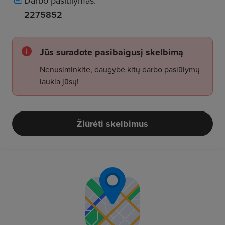
Darbo pasiūlymas:
2275852
Jūs suradote pasibaigusį skelbimą
Nenusiminkite, daugybė kitų darbo pasiūlymų
laukia jūsų!
Žiūrėti skelbimus