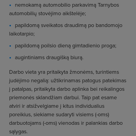
nemokamą automobilio parkavimą Tarnybos
automobilių stovėjimo aikštelėje;
papildomą sveikatos draudimą po bandomojo
laikotarpio;
papildomą poilsio dieną gimtadienio proga;
augintiniams draugišką biurą.
Darbo vieta yra pritaikyta žmonėms, turintiems
judėjimo negalią: užtikrinamas patogus patekimas
į patalpas, pritaikyta darbo aplinka bei reikalingos
priemonės sklandžiam darbui. Taip pat esame
atviri ir atsižvelgiame į kitus individualius
poreikius, siekiame sudaryti visiems (-oms)
darbuotojams (-oms) vienodas ir palankias darbo
sąlygas.