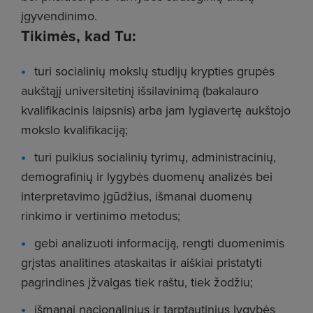
įgyvendinimo.
Tikimės, kad Tu:
turi socialinių mokslų studijų krypties grupės
aukštąjį universitetinį išsilavinimą (bakalauro
kvalifikacinis laipsnis) arba jam lygiavertę aukštojo
mokslo kvalifikaciją;
turi puikius socialinių tyrimų, administracinių,
demografinių ir lygybės duomenų analizės bei
interpretavimo įgūdžius, išmanai duomenų
rinkimo ir vertinimo metodus;
gebi analizuoti informaciją, rengti duomenimis
grįstas analitines ataskaitas ir aiškiai pristatyti
pagrindines įžvalgas tiek raštu, tiek žodžiu;
išmanai nacionalinius ir tarptautinius lygybės