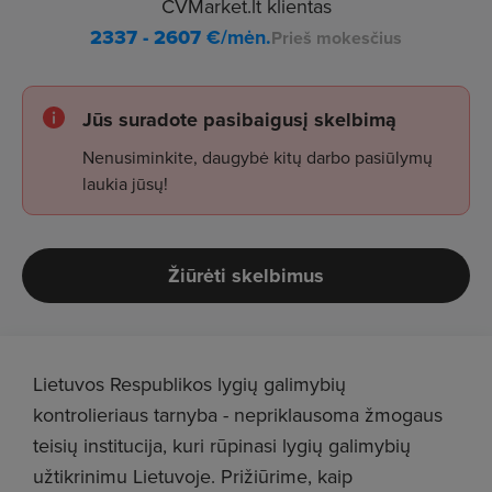
CVMarket.lt klientas
2337 - 2607
€/mėn.
Prieš mokesčius
Jūs suradote pasibaigusį skelbimą
Nenusiminkite, daugybė kitų darbo pasiūlymų
laukia jūsų!
Žiūrėti skelbimus
Lietuvos Respublikos lygių galimybių
kontrolieriaus tarnyba - nepriklausoma žmogaus
teisių institucija, kuri rūpinasi lygių galimybių
užtikrinimu Lietuvoje. Prižiūrime, kaip