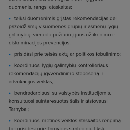
duomenis, rengsi ataskaitas;
teiksi duomenimis grįstas rekomendacijas dėl
pažeidžiamų visuomenės grupių ir asmenų lygių
galimybių, vienodo požiūrio į juos užtikrinimo ir
diskriminacijos prevencijos;
prisidėsi prie teisės aktų ar politikos tobulinimo;
koordinuosi lygių galimybių kontrolieriaus
rekomendacijų įgyvendinimo stebėseną ir
advokacijos veiklas;
bendradarbiausi su valstybės institucijomis,
konsultuosi suinteresuotas šalis ir atstovausi
Tarnybai;
koordinuosi metinės veiklos ataskaitos rengimą
bei prisidėsi prie Tarnybos strateginių tikslų