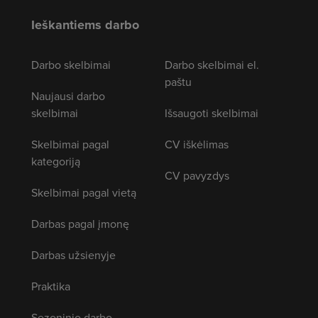
Ieškantiems darbo
Darbo skelbimai
Darbo skelbimai el.
paštu
Naujausi darbo
skelbimai
Išsaugoti skelbimai
Skelbimai pagal
CV iškėlimas
kategoriją
CV pavyzdys
Skelbimai pagal vietą
Darbas pagal įmonę
Darbas užsienyje
Praktika
Sezoninio darbo