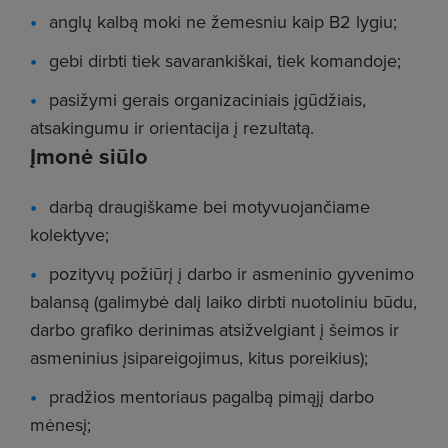
anglų kalbą moki ne žemesniu kaip B2 lygiu;
gebi dirbti tiek savarankiškai, tiek komandoje;
pasižymi gerais organizaciniais įgūdžiais,
atsakingumu ir orientacija į rezultatą.
Įmonė siūlo
darbą draugiškame bei motyvuojančiame
kolektyve;
pozityvų požiūrį į darbo ir asmeninio gyvenimo
balansą (galimybė dalį laiko dirbti nuotoliniu būdu,
darbo grafiko derinimas atsižvelgiant į šeimos ir
asmeninius įsipareigojimus, kitus poreikius);
pradžios mentoriaus pagalbą pimąjį darbo
mėnesį;