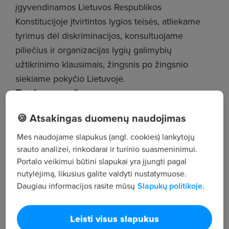
įgyvendinamos Lietuvos Respublikos
Konstitucijoje įtvirtintos lygios teisės, atliekame
tyrimus dėl diskriminacijos, konsultuojame
piliečius ir organizacijas lygių galimybių
užtikrinimo klausimais, žingsnis po žingsnio
siekiame pokyčio Lietuvoje.
Darbo aprašymas
🍪 Atsakingas duomenų naudojimas
Šiuo metu ieškome Diskriminacijos prevencijos ir
komunikacijos grupės komandos vyresniojo (-
Mes naudojame slapukus (angl. cookies) lankytojų
iosios) patarėjo (-os) ir tikimės, kad naujam (-ai)
srauto analizei, rinkodarai ir turinio suasmeninimui.
kolegai (-ei) bus svarbu ne tik analizuoti
Portalo veikimui būtini slapukai yra įjungti pagal
nutylėjimą, likusius galite valdyti nustatymuose.
duomenis, bet ir matyti, kaip jie tampa pagrindu
Daugiau informacijos rasite mūsų
Slapukų politikoje.
sprendimams, stiprinantiems lygias galimybes ir
mažinantiems diskriminaciją Lietuvoje.
Leisti visus slapukus
Pareigybės paskirtis - užtikrinti diskriminacijos