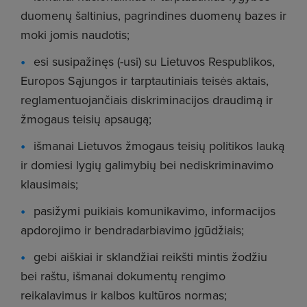
duomenų šaltinius, pagrindines duomenų bazes ir
moki jomis naudotis;
esi susipažinęs (-usi) su Lietuvos Respublikos,
Europos Sąjungos ir tarptautiniais teisės aktais,
reglamentuojančiais diskriminacijos draudimą ir
žmogaus teisių apsaugą;
išmanai Lietuvos žmogaus teisių politikos lauką
ir domiesi lygių galimybių bei nediskriminavimo
klausimais;
pasižymi puikiais komunikavimo, informacijos
apdorojimo ir bendradarbiavimo įgūdžiais;
gebi aiškiai ir sklandžiai reikšti mintis žodžiu
bei raštu, išmanai dokumentų rengimo
reikalavimus ir kalbos kultūros normas;