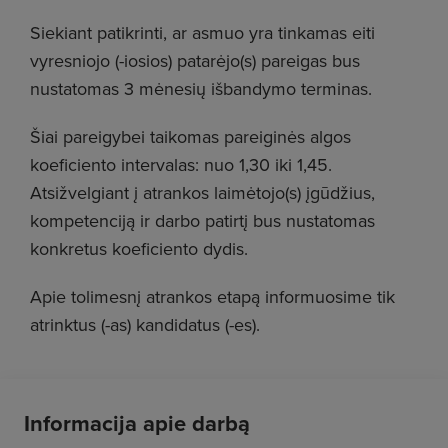
Siekiant patikrinti, ar asmuo yra tinkamas eiti
vyresniojo (-iosios) patarėjo(s) pareigas bus
nustatomas 3 mėnesių išbandymo terminas.
Šiai pareigybei taikomas pareiginės algos
koeficiento intervalas: nuo 1,30 iki 1,45.
Atsižvelgiant į atrankos laimėtojo(s) įgūdžius,
kompetenciją ir darbo patirtį bus nustatomas
konkretus koeficiento dydis.
Apie tolimesnį atrankos etapą informuosime tik
atrinktus (-as) kandidatus (-es).
Informacija apie darbą