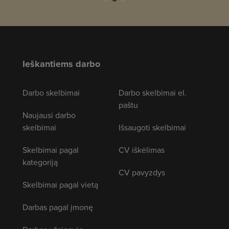
Ieškantiems darbo
Darbo skelbimai
Darbo skelbimai el.
paštu
Naujausi darbo
skelbimai
Išsaugoti skelbimai
Skelbimai pagal
CV iškėlimas
kategoriją
CV pavyzdys
Skelbimai pagal vietą
Darbas pagal įmonę