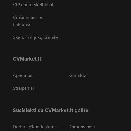
VIP darbo skelbimai
Viešinimas soc.
tinkluose
Skelbimai jūsų portale
CVMarket.lt
Apie mus
Kontaktai
Straipsniai
Susisiekti su CVMarket.lt galite:
Darbo ieškantiesiems
Darbdaviams