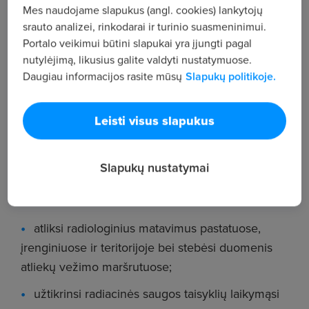
radiacinės saugos srityje;
Mes naudojame slapukus (angl. cookies) lankytojų
srauto analizei, rinkodarai ir turinio suasmeninimui.
bendrauji lietuvių kalba;
Portalo veikimui būtini slapukai yra įjungti pagal
nutylėjimą, likusius galite valdyti nustatymuose.
turi kompiuterinio raštingumo įgūdžius;
Daugiau informacijos rasite mūsų
Slapukų politikoje.
esi darbštus, pareigingas, atsakingas, moki
dirbti komandoje;
Leisti visus slapukus
esi pasiruošęs atsakingai atlikti pavestas
užduotis, tobulėti, mokytis bei aktyviai siekti
Slapukų nustatymai
geriausių rezultatų.
Tavęs laukiančios atsakomybės:
atliksi radiologinius matavimus pastatuose,
įrenginiuose ir teritorijoje bei stebėsi duomenis
atliekų vežimo maršrutuose;
užtikrinsi radiacinės saugos taisyklių laikymąsi