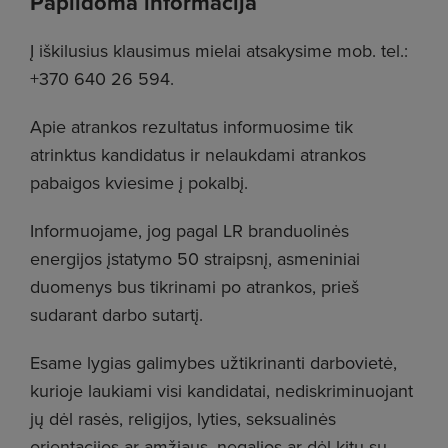
Papildoma informacija
Į iškilusius klausimus mielai atsakysime mob. tel.:
+370 640 26 594.
Apie atrankos rezultatus informuosime tik
atrinktus kandidatus ir nelaukdami atrankos
pabaigos kviesime į pokalbį.
Informuojame, jog pagal LR branduolinės
energijos įstatymo 50 straipsnį, asmeniniai
duomenys bus tikrinami po atrankos, prieš
sudarant darbo sutartį.
Esame lygias galimybes užtikrinanti darbovietė,
kurioje laukiami visi kandidatai, nediskriminuojant
jų dėl rasės, religijos, lyties, seksualinės
orientacijos ar amžiaus, negalios ar dėl kitų su