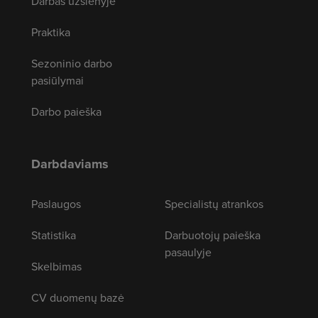
Darbas užsienyje
Praktika
Sezoninio darbo
pasiūlymai
Darbo paieška
Darbdaviams
Paslaugos
Specialistų atrankos
Statistika
Darbuotojų paieška
pasaulyje
Skelbimas
CV duomenų bazė