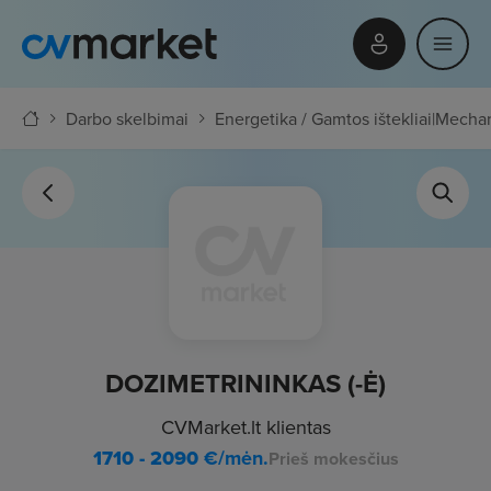
Darbo skelbimai
Energetika / Gamtos ištekliai
|
Mechani
DOZIMETRININKAS (-Ė)
CVMarket.lt klientas
1710 - 2090
€/mėn.
Prieš mokesčius