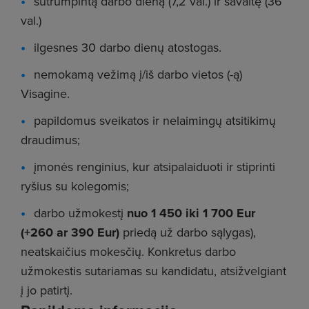
sutrumpintą darbo dieną (7,2 val.) ir savaitę (36
val.)
ilgesnes 30 darbo dienų atostogas.
nemokamą vežimą į/iš darbo vietos (-ą)
Visagine.
papildomus sveikatos ir nelaimingų atsitikimų
draudimus;
įmonės renginius, kur atsipalaiduoti ir stiprinti
ryšius su kolegomis;
darbo užmokestį
nuo 1 450 iki 1 700 Eur
(+260 ar 390 Eur)
priedą už darbo sąlygas),
neatskaičius mokesčių. Konkretus darbo
užmokestis sutariamas su kandidatu, atsižvelgiant
į jo patirtį.