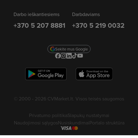
Darbo ieškantiesiems
Darbdaviams
+370 5 207 8881
+370 5 219 0032
Sekite mus Google
© 2000 - 2026 CVMarket.lt. Visos teisės saugomos
Privatumo politika
Slapukų nustatymai
Naudojimosi sąlygos
Nusiskundimai
Portalo struktūra