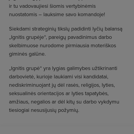
ir tu vadovaujiesi šiomis vertybinėmis
nuostatomis – lauksime savo komandoje!
Siekdami strateginių tikslų padidinti lyčių balansą
„Ignitis grupėje“, pareigų pavadinimus darbo
skelbimuose nurodome pirmiausia moteriškos
giminės galūne.
„Ignitis grupė“ yra lygias galimybes užtikrinanti
darbovietė, kurioje laukiami visi kandidatai,
nediskriminuojant jų dėl rasės, religijos, lyties,
seksualinės orientacijos ar lyties tapatybės,
amžiaus, negalios ar dėl kitų su darbo vykdymu
tiesiogiai nesusijusių požymių.