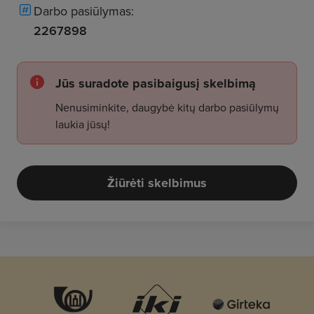
Darbo pasiūlymas:
2267898
Jūs suradote pasibaigusį skelbimą
Nenusiminkite, daugybė kitų darbo pasiūlymų
laukia jūsų!
Žiūrėti skelbimus