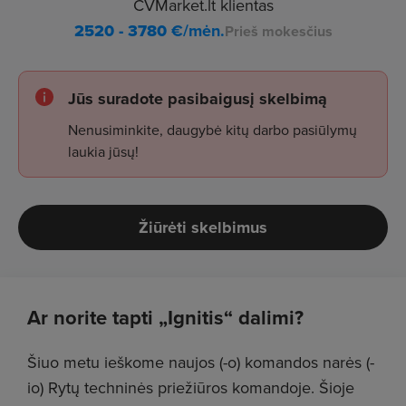
CVMarket.lt klientas
2520 - 3780
€/mėn.
Prieš mokesčius
Jūs suradote pasibaigusį skelbimą
Nenusiminkite, daugybė kitų darbo pasiūlymų
laukia jūsų!
Žiūrėti skelbimus
Ar norite tapti „Ignitis“ dalimi?
Šiuo metu ieškome naujos (-o) komandos narės (-
io) Rytų techninės priežiūros komandoje. Šioje