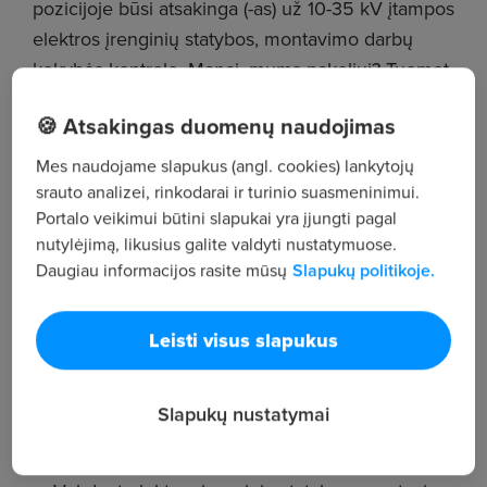
pozicijoje būsi atsakinga (-as) už 10-35 kV įtampos
elektros įrenginių statybos, montavimo darbų
kokybės kontrolę. Manai, mums pakeliui? Tuomet
laukiame Tavęs savo komandoje!
🍪 Atsakingas duomenų naudojimas
Take YOUR part in #EnergySmart #inžinierė
Mes naudojame slapukus (angl. cookies) lankytojų
#inžinierius!
srauto analizei, rinkodarai ir turinio suasmeninimui.
Portalo veikimui būtini slapukai yra įjungti pagal
Prisidėsi prie žalios ir saugios energetikos
nutylėjimą, likusius galite valdyti nustatymuose.
ekosistemos kūrimo:
Daugiau informacijos rasite mūsų
Slapukų politikoje.
Užtikrinant, kad naujai priimami į eksploatavimą
10-35 kV įtampos elektros tinklai, būtų įrengti
Leisti visus slapukus
vadovaujantis elektros įrenginių įrengimo
taisyklėmis, techninėmis sąlygomis ir projektais,
Slapukų nustatymai
pilnai sukomplektuota reikiamais techniniais
dokumentais;