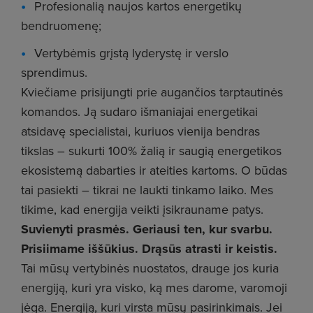
Profesionalią naujos kartos energetikų
bendruomenę;
Vertybėmis grįstą lyderystę ir verslo
sprendimus.
Kviečiame prisijungti prie augančios tarptautinės
komandos. Ją sudaro išmaniajai energetikai
atsidavę specialistai, kuriuos vienija bendras
tikslas – sukurti 100% žalią ir saugią energetikos
ekosistemą dabarties ir ateities kartoms. O būdas
tai pasiekti – tikrai ne laukti tinkamo laiko. Mes
tikime, kad energija veikti įsikrauname patys.
Suvienyti prasmės. Geriausi ten, kur svarbu.
Prisiimame iššūkius. Drąsūs atrasti ir keistis.
Tai mūsų vertybinės nuostatos, drauge jos kuria
energiją, kuri yra visko, ką mes darome, varomoji
jėga. Energiją, kuri virsta mūsų pasirinkimais. Jei