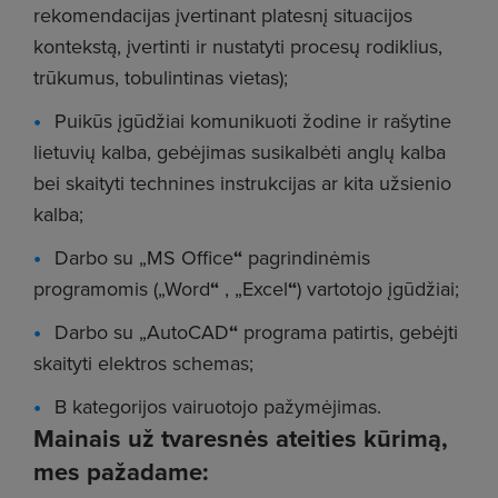
rekomendacijas įvertinant platesnį situacijos
kontekstą, įvertinti ir nustatyti procesų rodiklius,
trūkumus, tobulintinas vietas);
Puikūs įgūdžiai komunikuoti žodine ir rašytine
lietuvių kalba, gebėjimas susikalbėti anglų kalba
bei skaityti technines instrukcijas ar kita užsienio
kalba;
Darbo su „MS Office
“
pagrindinėmis
programomis („Word
“
, „Excel
“
) vartotojo įgūdžiai;
Darbo su „AutoCAD
“
programa patirtis, gebėjti
skaityti elektros schemas;
B kategorijos vairuotojo pažymėjimas.
Mainais už tvaresnės ateities kūrimą,
mes pažadame: