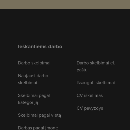
Ieškantiems darbo
Darbo skelbimai
Darbo skelbimai el.
paštu
Naujausi darbo
skelbimai
Išsaugoti skelbimai
Skelbimai pagal
CV iškėlimas
kategoriją
CV pavyzdys
Skelbimai pagal vietą
Darbas pagal įmonę