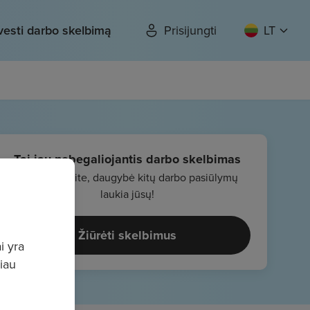
vesti darbo skelbimą
Prisijungti
LT
Tai jau nebegaliojantis darbo skelbimas
Nenusiminkite, daugybė kitų darbo pasiūlymų
laukia jūsų!
Žiūrėti skelbimus
i yra
giau