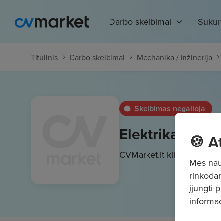
Darbo skelbimai
Sukur
Titulinis
Darbo skelbimai
Mechanika / Inžinerija
Skelbimas negalioja
Elektrikas (-ė)
🍪 A
CVMarket.lt klientas
1850
Mes naud
rinkodar
įjungti 
informac