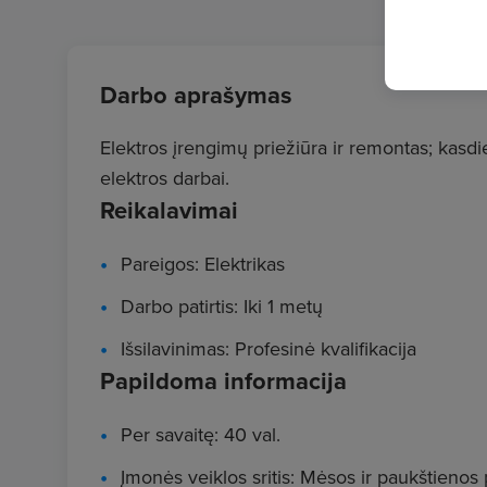
Darbo aprašymas
Elektros įrengimų priežiūra ir remontas; kasd
elektros darbai.
Reikalavimai
Pareigos: Elektrikas
Darbo patirtis: Iki 1 metų
Išsilavinimas: Profesinė kvalifikacija
Papildoma informacija
Per savaitę: 40 val.
Įmonės veiklos sritis: Mėsos ir paukštieno