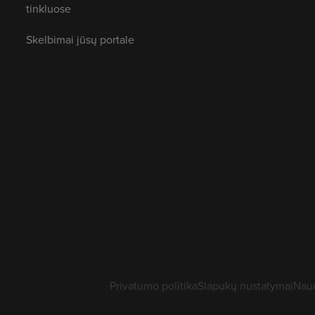
tinkluose
Skelbimai jūsų portale
Privatumo politika
Slapukų nustatymai
Naud