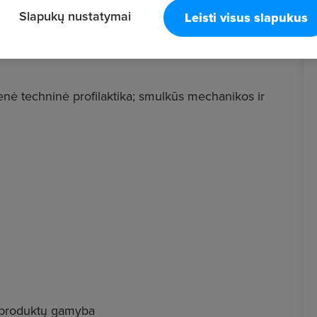
Slapukų nustatymai
Leisti visus slapukus
ienė techninė profilaktika; smulkūs mechanikos ir
s produktų gamyba