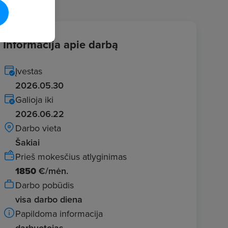
Informacija apie darbą
Įvestas
2026.05.30
Galioja iki
2026.06.22
Darbo vieta
Šakiai
Prieš mokesčius atlyginimas
1850
€/mėn.
Darbo pobūdis
visa darbo diena
Papildoma informacija
darbuotojas