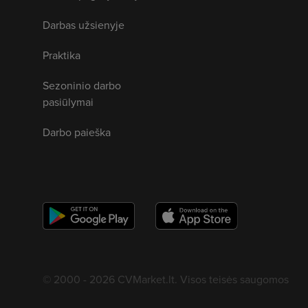
Darbas užsienyje
Praktika
Sezoninio darbo
pasiūlymai
Darbo paieška
© 2000 - 2026 CVMarket.lt. Visos teisės saugomos