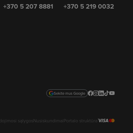
+370 5 207 8881
+370 5 219 0032
Sekite mus Google
ojimosi sąlygos
Nusiskundimai
Portalo struktūra