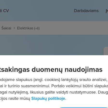
ti CV
Darbdaviams
Į
Šakiai
Elektrikas (-ė)
tsakingas duomenų naudojimas
€/mėn.
Prieš mokesčius
ojame slapukus (angl. cookies) lankytojų srauto analizei,
ai ir turinio suasmeninimui. Portalo veikimui būtini slapuka
pagal nutylėjimą, likusius galite valdyti nustatymuose. Dau
ijos rasite mūsų
Slapukų politikoje.