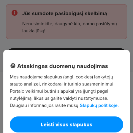
Jūs suradote pasibaigusį skelbimą
Nenusiminkite, daugybė kitų darbo pasiūlymų
laukia jūsų!
Žiūrėti skelbimus
🍪 Atsakingas duomenų naudojimas
Mes naudojame slapukus (angl. cookies) lankytojų
Darbo aprašymas
srauto analizei, rinkodarai ir turinio suasmeninimui.
Portalo veikimui būtini slapukai yra įjungti pagal
nutylėjimą, likusius galite valdyti nustatymuose.
kabelių tiesimas; rozečių ir jungiklių montavimas,
Daugiau informacijos rasite mūsų
Slapukų politikoje.
elektros skydų įrengimas.
Darbas statybose ir renovacijos objektuose.
Leisti visus slapukus
Reikalavimai