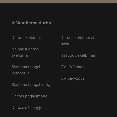
Ieškantiems darbo
Darbo skelbimai
Darbo skelbimai el.
paštu
Naujausi darbo
skelbimai
Išsaugoti skelbimai
Skelbimai pagal
CV iškėlimas
kategoriją
CV pavyzdys
Skelbimai pagal vietą
Darbas pagal įmonę
Darbas užsienyje