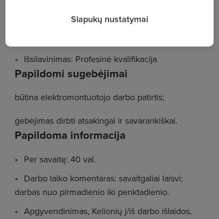
Slapukų nustatymai
Pareigos: Elektromonteris
Darbo patirtis: Nuo 2 metų
Išsilavinimas: Profesinė kvalifikacija
Papildomi sugebėjimai
būtina elektromontuotojo darbo patirtis;
gebėjimas dirbti atsakingai ir savarankiškai.
Papildoma informacija
Per savaitę: 40 val.
Darbo laiko komentaras: savaitgaliai laisvi;
darbas nuo pirmadienio iki penktadienio.
Apgyvendinimas, Kelionių į/iš darbo išlaidos,