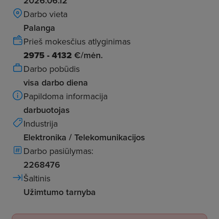
2026.06.12
Darbo vieta
Palanga
Prieš mokesčius atlyginimas
2975 - 4132
€/mėn.
Darbo pobūdis
visa darbo diena
Papildoma informacija
darbuotojas
Industrija
Elektronika / Telekomunikacijos
Darbo pasiūlymas:
2268476
Šaltinis
Užimtumo tarnyba