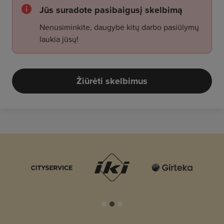
Jūs suradote pasibaigusį skelbimą
Nenusiminkite, daugybė kitų darbo pasiūlymų
laukia jūsų!
Žiūrėti skelbimus