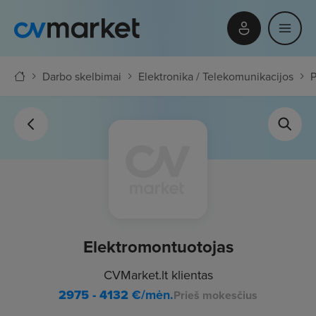
Darbo skelbimai
Elektronika / Telekomunikacijos
P
Elektromontuotojas
CVMarket.lt klientas
2975 - 4132
€/mėn.
Prieš mokesčius