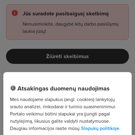
Jūs suradote pasibaigusį skelbimą
Nenusiminkite, daugybė kitų darbo pasiūlymų
laukia jūsų!
Žiūrėti skelbimus
Tavęs laukia
🍪 Atsakingas duomenų naudojimas
Mes naudojame slapukus (angl. cookies) lankytojų
elektronikos gaminių testavimas.
srauto analizei, rinkodarai ir turinio suasmeninimui.
Portalo veikimui būtini slapukai yra įjungti pagal
Sudomino?
Nelauk rytojaus, kandidatuok
arba
nutylėjimą, likusius galite valdyti nustatymuose.
skambink mums dabar telefonu:
+370 689
Daugiau informacijos rasite mūsų
Slapukų politikoje.
84586
, pasikalbėsime!