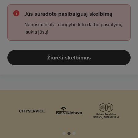
Jūs suradote pasibaigusį skelbimą
Nenusiminkite, daugybė kitų darbo pasiūlymų
laukia jūsų!
Žiūrėti skelbimus