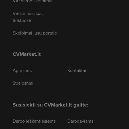
VIP darbo skelbimai
Viešinimas soc.
tinkluose
Skelbimai jūsų portale
CVMarket.lt
Apie mus
Kontaktai
Straipsniai
Susisiekti su CVMarket.lt galite:
Darbo ieškantiesiems
Darbdaviams