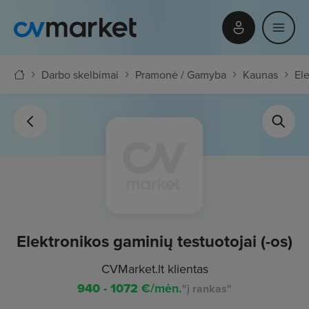
Darbo skelbimai
Pramonė / Gamyba
Kaunas
Ele
Elektronikos gaminių testuotojai (-os)
CVMarket.lt klientas
940 - 1072
€/mėn.
"į rankas"