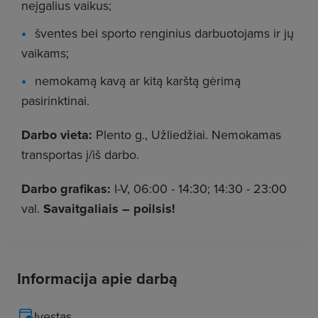
neįgalius vaikus;
šventes bei sporto renginius darbuotojams ir jų
vaikams;
nemokamą kavą ar kitą karštą gėrimą
pasirinktinai.
Darbo vieta:
Plento g., Užliedžiai. Nemokamas
transportas į/iš darbo.
Darbo grafikas:
I-V, 06:00 - 14:30; 14:30 - 23:00
val.
Savaitgaliais – poilsis!
Informacija apie darbą
Įvestas