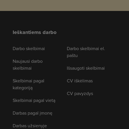
Ieškantiems darbo
Darbo skelbimai
Darbo skelbimai el.
paštu
Naujausi darbo
skelbimai
Išsaugoti skelbimai
Skelbimai pagal
CV iškėlimas
kategoriją
CV pavyzdys
Skelbimai pagal vietą
Darbas pagal įmonę
Darbas užsienyje