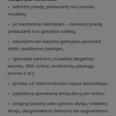
ketvirtinį priedą, priklausantį nuo įmonės
rezultatų;
po bandomojo laikotarpio – mėnesinį priedą,
priklausantį nuo gamybos rodiklių;
tobulėjimo bei karjeros galimybes pereinant
dirbti į aukštesnes pareigas;
specialias partnerių nuolaidas (degalinės,
kavinės, SPA centrai, medicininių paslaugų
įmonės ir kt.);
priedus už rekomenduotus naujus darbuotojus;
papildomą apmokamą laisvą dieną per metus;
piniginę paramą vaiko gimimo atveju, netekties
atveju, daugiavaikėms šeimoms bei auginantiems