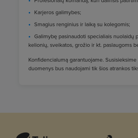
Profesionalų komandą, kuri dalinsis patirtimi
Karjeros galimybes;
Smagius renginius ir laiką su kolegomis;
Galimybę pasinaudoti specialiais nuolaid
kelionių, sveikatos, grožio ir kt. paslaugoms 
Konfidencialumą garantuojame. Susisieksime ti
duomenys bus naudojami tik šios atrankos tiks