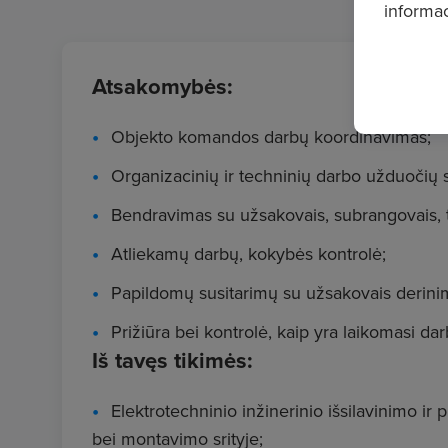
informac
Atsakomybės:
Objekto komandos darbų koordinavimas;
Organizacinių ir techninių darbo užduočių
Bendravimas su užsakovais, subrangovais, ti
Atliekamų darbų, kokybės kontrolė;
Papildomų susitarimų su užsakovais derini
Prižiūra bei kontrolė, kaip yra laikomasi da
Iš tavęs tikimės:
Elektrotechninio inžinerinio išsilavinimo ir 
bei montavimo srityje;