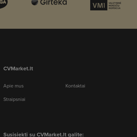
CVMarket.lt
Apie mus
Kontaktai
Straipsniai
Susisiekti su CVMarket.lt galite: