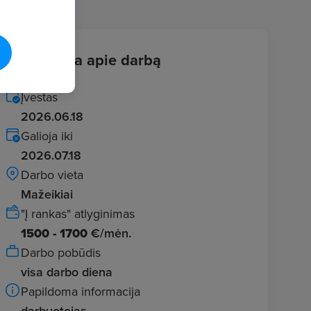
Informacija apie darbą
Įvestas
2026.06.18
Galioja iki
2026.07.18
Darbo vieta
Mažeikiai
"Į rankas" atlyginimas
1500 - 1700
€/mėn.
Darbo pobūdis
visa darbo diena
Papildoma informacija
darbuotojas