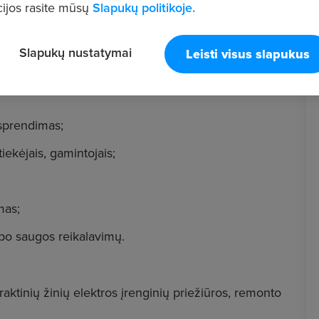
ijos rasite mūsų
Slapukų politikoje.
Slapukų nustatymai
Leisti visus slapukus
 sprendimas;
ekėjais, gamintojais;
mas;
rbo saugos reikalavimų.
praktinių žinių elektros įrenginių priežiūros, remonto