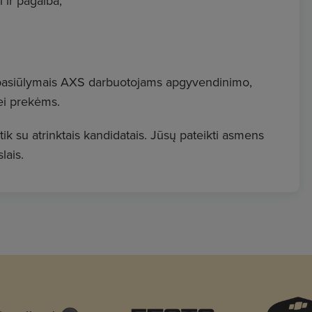
 ir pagalba;
ų pasiūlymais AXS darbuotojams apgyvendinimo,
bei prekėms.
k su atrinktais kandidatais. Jūsų pateikti asmens
lais.