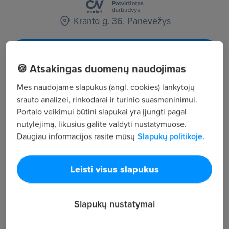
Kranto g. 36, Panevėžys
Žiūrėti visus skelbimus
🍪 Atsakingas duomenų naudojimas
Mes naudojame slapukus (angl. cookies) lankytojų
Įmonės aprašymas
srauto analizei, rinkodarai ir turinio suasmeninimui.
15
Portalo veikimui būtini slapukai yra įjungti pagal
Darbuotojų sk.
nutylėjimą, likusius galite valdyti nustatymuose.
4 297
Daugiau informacijos rasite mūsų
Slapukų politikoje.
Peržiūros
~2 230 €
Leisti visus slapukus
Vid. atlyginimas
UAB "Elsista" projektuoja, komplektuoja, diegia ir
prižiūri įvairios paskirties elektroninės saugos
Slapukų nustatymai
sistemas. Įmonę įkūrė ir joje dirba kūrybingi, aktyviai