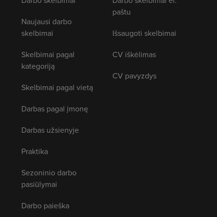
paštu
Naujausi darbo
skelbimai
Išsaugoti skelbimai
Skelbimai pagal
CV iškėlimas
kategoriją
CV pavyzdys
Skelbimai pagal vietą
Darbas pagal įmonę
Darbas užsienyje
Praktika
Sezoninio darbo
pasiūlymai
Darbo paieška