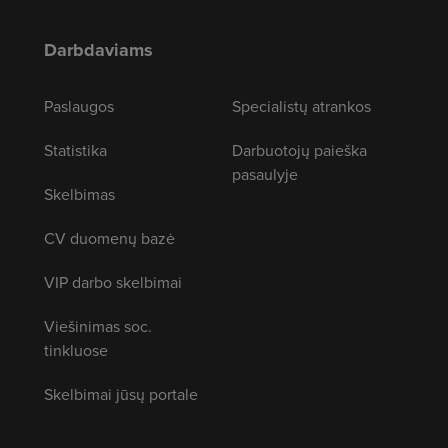
Darbdaviams
Paslaugos
Specialistų atrankos
Statistika
Darbuotojų paieška
pasaulyje
Skelbimas
CV duomenų bazė
VIP darbo skelbimai
Viešinimas soc.
tinkluose
Skelbimai jūsų portale