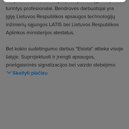
naujovėmis besidomintys, puikių darbo įgūdžių
turintys profesionalai. Bendrovės darbuotojai yra
įgiję Lietuvos Respublikos apsaugos technologijų
inžinierių sąjungos LATIS bei Lietuvos Respublikos
Aplinkos ministerijos atestatus.
Bet kokio sudėtingumo darbus "Elsista" atlieka visoje
šalyje. Suprojektuoti ir įrengti apsaugos,
priešgaisrinės signalizacijos bei vaizdo stebėjimo
sistemas bendrovės specialistams jau patikėjo tokios
Skaityti plačiau
garsios šalies kompanijos.
UAB "Elsista" turi Aplinkos ministerijos suteiktą
leidimą atlikti apsaugos sistemų projektavimo,
diegimo darbus ypatingos svarbos objektuose
(kvalifikacijos atestatas Nr. 4782). Įmonei taip pat