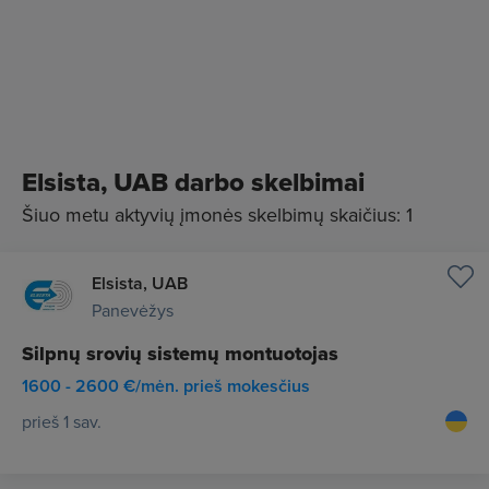
išduota Priešgaisrinės apsaugos ir gelbėjimo
departamento prie Lietuvos Respublikos Vidaus
reikalų ministerijos licencija, leidžianti atlikti objektų
techninę priežiūrą.
Elsista, UAB darbo skelbimai
Šiuo metu aktyvių įmonės skelbimų skaičius: 1
Elsista, UAB
Panevėžys
Silpnų srovių sistemų montuotojas
1600 - 2600 €/mėn. prieš mokesčius
prieš 1 sav.