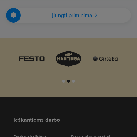
Įjungti priminimą
Ieškantiems darbo
Darbo skelbimai
Darbo skelbimai el.