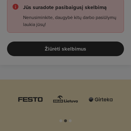
Jūs suradote pasibaigusį skelbimą
Nenusiminkite, daugybė kitų darbo pasiūlymų
laukia jūsų!
Žiūrėti skelbimus