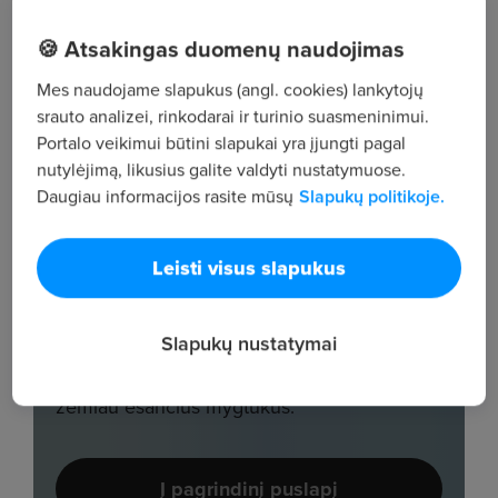
🍪 Atsakingas duomenų naudojimas
Mes naudojame slapukus (angl. cookies) lankytojų
srauto analizei, rinkodarai ir turinio suasmeninimui.
Portalo veikimui būtini slapukai yra įjungti pagal
nutylėjimą, likusius galite valdyti nustatymuose.
Daugiau informacijos rasite mūsų
Slapukų politikoje.
Leisti visus slapukus
Slapukų nustatymai