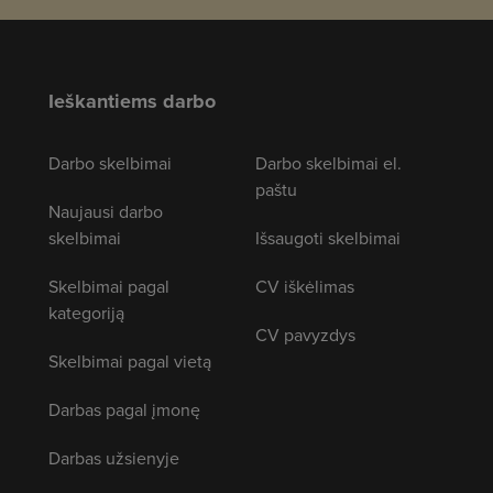
Ieškantiems darbo
Darbo skelbimai
Darbo skelbimai el.
paštu
Naujausi darbo
skelbimai
Išsaugoti skelbimai
Skelbimai pagal
CV iškėlimas
kategoriją
CV pavyzdys
Skelbimai pagal vietą
Darbas pagal įmonę
Darbas užsienyje