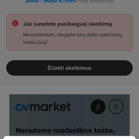
3000 - 5000
€/mėn.
Prieš mokesčius
Jūs suradote pasibaigusį skelbimą
Nenusiminkite, daugybė kitų darbo pasiūlymų
laukia jūsų!
Žiūrėti skelbimus