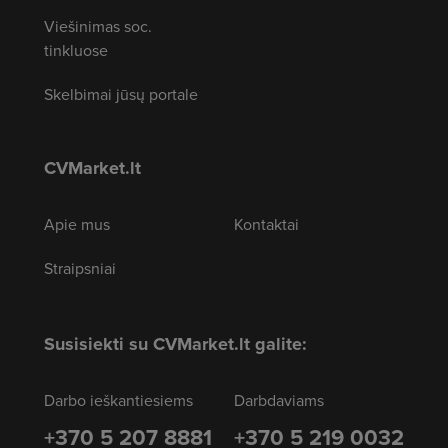
Viešinimas soc.
tinkluose
Skelbimai jūsų portale
CVMarket.lt
Apie mus
Kontaktai
Straipsniai
Susisiekti su CVMarket.lt galite:
Darbo ieškantiesiems
Darbdaviams
+370 5 207 8881
+370 5 219 0032