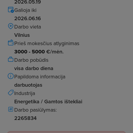
2026.05.19
Galioja iki
2026.06.16
Darbo vieta
Vilnius
Prieš mokesčius atlyginimas
3000 - 5000
€/mėn.
Darbo pobūdis
visa darbo diena
Papildoma informacija
darbuotojas
Industrija
Energetika / Gamtos ištekliai
Darbo pasiūlymas:
2265834