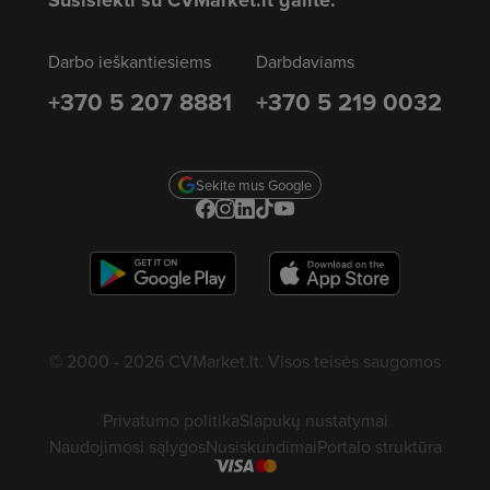
Darbo ieškantiesiems
Darbdaviams
+370 5 207 8881
+370 5 219 0032
Sekite mus Google
© 2000 - 2026 CVMarket.lt. Visos teisės saugomos
Privatumo politika
Slapukų nustatymai
Naudojimosi sąlygos
Nusiskundimai
Portalo struktūra