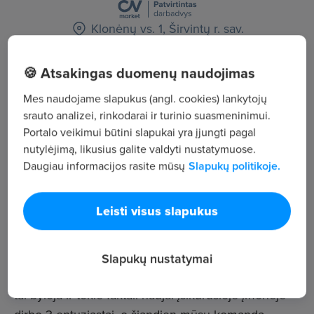
Klonėnų vs. 1, Širvintų r. sav.
Žiūrėti visus skelbimus
🍪 Atsakingas duomenų naudojimas
Mes naudojame slapukus (angl. cookies) lankytojų
srauto analizei, rinkodarai ir turinio suasmeninimui.
Įmonės aprašymas
Portalo veikimui būtini slapukai yra įjungti pagal
189
nutylėjimą, likusius galite valdyti nustatymuose.
Darbuotojų sk.
Daugiau informacijos rasite mūsų
Slapukų politikoje.
20 790
Peržiūros
Leisti visus slapukus
~2 521 €
Vid. atlyginimas
Įmonė dirba darniai, sklandžiai ir pelningai,
Slapukų nustatymai
užimdama tvirtas pozicijas farmacijos rinkoje. Apie
tai byloja ir tokie faktai: naujai įsikūrusioje įmonėje