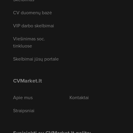
CV duomenų bazė
VIP darbo skelbimai
Viešinimas soc.
tinkluose
Skelbimai jūsų portale
CVMarket.lt
Apie mus
Kontaktai
Straipsniai
Susisiekti su CVMarket.lt galite: