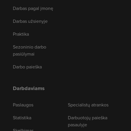
Darbas pagal įmonę
Darbas užsienyje
Praktika
Sezoninio darbo
pasiūlymai
Darbo paieška
Darbdaviams
Paslaugos
Specialistų atrankos
Statistika
Darbuotojų paieška
pasaulyje
Skelbimas