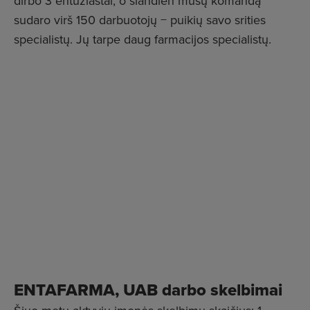
dirbo 3 entuziastai, o šiandien mūsų komandą
sudaro virš 150 darbuotojų − puikių savo srities
specialistų. Jų tarpe daug farmacijos specialistų.
ENTAFARMA, UAB darbo skelbimai