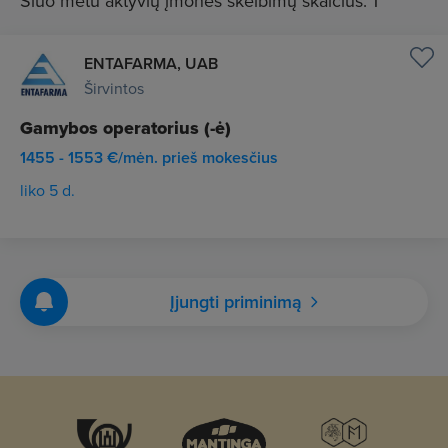
Šiuo metu aktyvių įmonės skelbimų skaičius: 1
ENTAFARMA, UAB
Širvintos
Gamybos operatorius (-ė)
1455 - 1553 €/mėn. prieš mokesčius
liko 5 d.
Įjungti priminimą