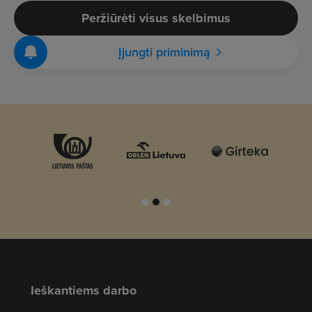
Peržiūrėti visus skelbimus
Įjungti priminimą
Ieškantiems darbo