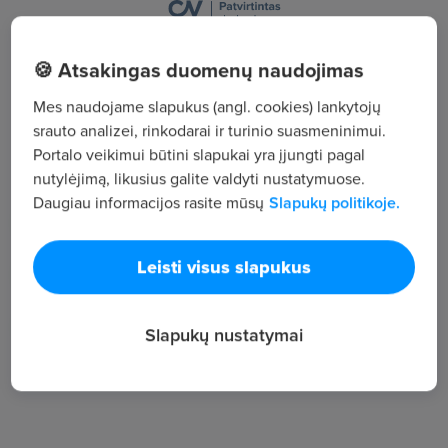
Pilaitės pr. 16, , Vilnius
🍪 Atsakingas duomenų naudojimas
Žiūrėti visus skelbimus
Mes naudojame slapukus (angl. cookies) lankytojų
srauto analizei, rinkodarai ir turinio suasmeninimui.
Portalo veikimui būtini slapukai yra įjungti pagal
Įmonės aprašymas
nutylėjimą, likusius galite valdyti nustatymuose.
Daugiau informacijos rasite mūsų
Slapukų politikoje.
16
Darbuotojų sk.
1 638
Leisti visus slapukus
Peržiūros
~5 568 €
Slapukų nustatymai
Vid. atlyginimas