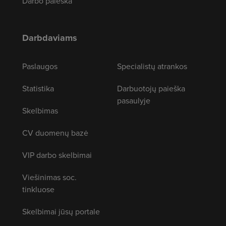
Darbo paieška
Darbdaviams
Paslaugos
Specialistų atrankos
Statistika
Darbuotojų paieška
pasaulyje
Skelbimas
CV duomenų bazė
VIP darbo skelbimai
Viešinimas soc.
tinkluose
Skelbimai jūsų portale