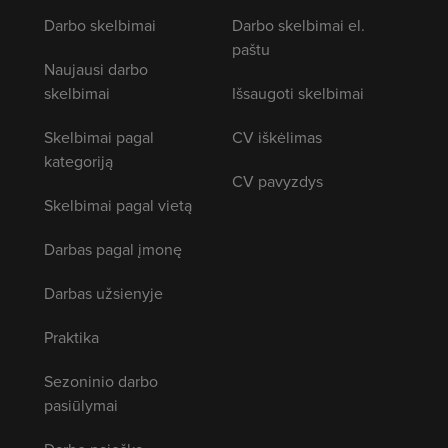
Darbo skelbimai
Darbo skelbimai el.
paštu
Naujausi darbo
skelbimai
Išsaugoti skelbimai
Skelbimai pagal
CV iškėlimas
kategoriją
CV pavyzdys
Skelbimai pagal vietą
Darbas pagal įmonę
Darbas užsienyje
Praktika
Sezoninio darbo
pasiūlymai