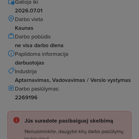
Galioja iki
2026.07.01
Darbo vieta
Kaunas
Darbo pobūdis
ne visa darbo diena
Papildoma informacija
darbuotojas
Industrija
Aptarnavimas, Vadovavimas / Verslo vystymas
Darbo pasiūlymas:
2269196
Jūs suradote pasibaigusį skelbimą
Nenusiminkite, daugybė kitų darbo pasiūlymų
laukia jūsų!