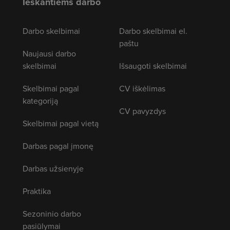
Ieškantiems darbo
Darbo skelbimai
Darbo skelbimai el.
paštu
Naujausi darbo
skelbimai
Išsaugoti skelbimai
Skelbimai pagal
CV iškėlimas
kategoriją
CV pavyzdys
Skelbimai pagal vietą
Darbas pagal įmonę
Darbas užsienyje
Praktika
Sezoninio darbo
pasiūlymai