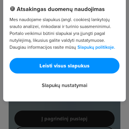
🍪 Atsakingas duomenų naudojimas
Mes naudojame slapukus (angl. cookies) lankytojų
srauto analizei, rinkodarai ir turinio suasmeninimui.
Portalo veikimui būtini slapukai yra įjungti pagal
nutylėjimą, likusius galite valdyti nustatymuose.
Daugiau informacijos rasite mūsų
Slapukų politikoje.
Leisti visus slapukus
Slapukų nustatymai