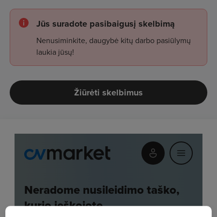
Jūs suradote pasibaigusį skelbimą
Nenusiminkite, daugybė kitų darbo pasiūlymų
laukia jūsų!
Žiūrėti skelbimus