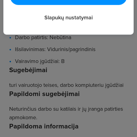
sezono metu.
Reikalavimai
Slapukų nustatymai
Pareigos: Katilinės operatorius
Darbo patirtis: Nebūtina
Išsilavinimas: Vidurinis/pagrindinis
Vairavimo įgūdžiai: B
Sugebėjimai
turi vairuotojo teises, darbo kompiuteriu įgūdžiai
Papildomi sugebėjimai
Neturinčius darbo su katilais ir jų įranga patirties
apmokome.
Papildoma informacija