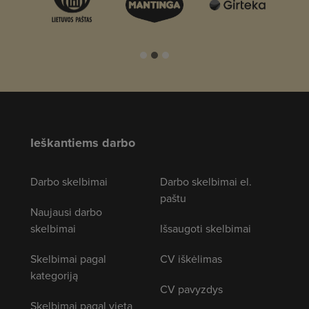
Ieškantiems darbo
Darbo skelbimai
Darbo skelbimai el.
paštu
Naujausi darbo
skelbimai
Išsaugoti skelbimai
Skelbimai pagal
CV iškėlimas
kategoriją
CV pavyzdys
Skelbimai pagal vietą