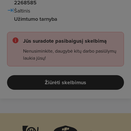
2268585
Šaltinis
Užimtumo tarnyba
Jūs suradote pasibaigusį skelbimą
Nenusiminkite, daugybė kitų darbo pasiūlymų
laukia jūsų!
Žiūrėti skelbimus