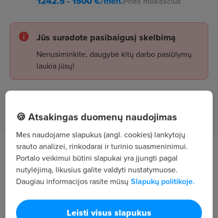
1242.5 - 1500
€/mėn.
Prieš mokesčius
Jūs suradote pasibaigusį skelbimą
Nenusiminkite, daugybė kitų darbo pasiūlymų
laukia jūsų!
Žiūrėti skelbimus
🍪 Atsakingas duomenų naudojimas
Mes naudojame slapukus (angl. cookies) lankytojų
srauto analizei, rinkodarai ir turinio suasmeninimui.
Darbo aprašymas
Portalo veikimui būtini slapukai yra įjungti pagal
nutylėjimą, likusius galite valdyti nustatymuose.
Gelgaudiškio miesto centralizuoto šilumos
Daugiau informacijos rasite mūsų
Slapukų politikoje.
tiekimo katilų ir su jais susijusios įrangos priežiūra
ir valdymas. Sezoninis darbas – tik šildymo
Leisti visus slapukus