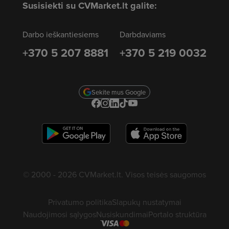
Susisiekti su CVMarket.lt galite:
Darbo ieškantiesiems
Darbdaviams
+370 5 207 8881
+370 5 219 0032
Sekite mus Google
© 2000 - 2026 CVMarket.lt. Visos teisės saugomos
Privatumo politika
Slapukų nustatymai
Naudojimosi sąlygos
Nusiskundimai
Portalo struktūra