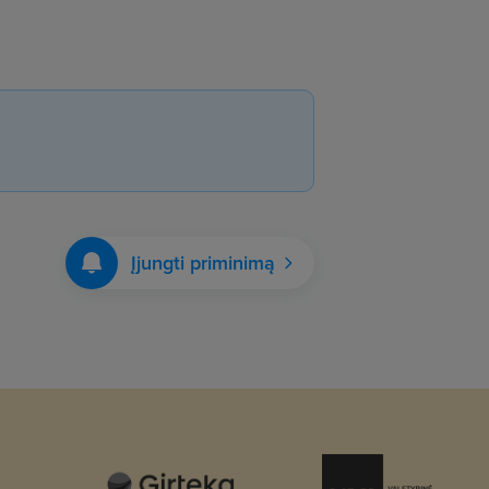
Įjungti priminimą