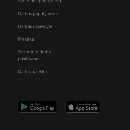
Skelbimai pagal vietą
Darbas pagal įmonę
Darbas užsienyje
Praktika
Sezoninio darbo
pasiūlymai
Darbo paieška