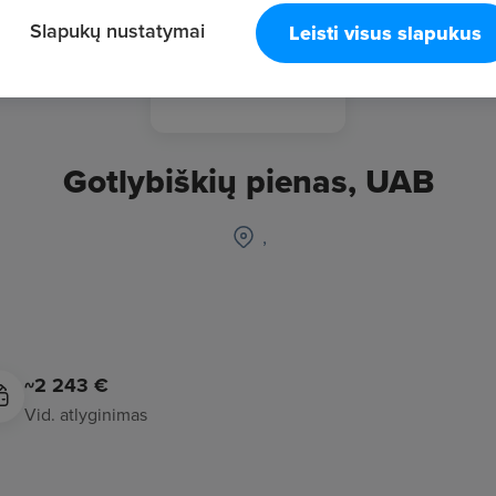
Slapukų nustatymai
Leisti visus slapukus
Gotlybiškių pienas, UAB
,
~2 243 €
Vid. atlyginimas