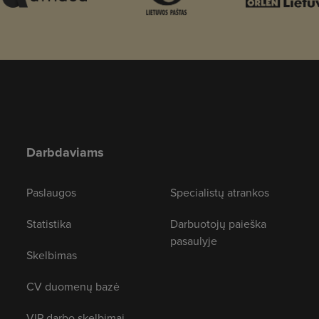
Darbdaviams
Paslaugos
Specialistų atrankos
Statistika
Darbuotojų paieška
pasaulyje
Skelbimas
CV duomenų bazė
VIP darbo skelbimai