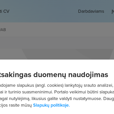
ti CV
Darbdaviams
Į
 UAB
tsakingas duomenų naudojimas
ojame slapukus (angl. cookies) lankytojų srauto analizei,
ai ir turinio suasmeninimui. Portalo veikimui būtini slapuka
pagal nutylėjimą, likusius galite valdyti nustatymuose. Dau
ijos rasite mūsų
Slapukų politikoje.