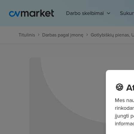
Darbo skelbimai
Sukur
Titulinis
Darbas pagal įmonę
Gotlybiškių pienas,
🍪 A
Mes naud
rinkodar
įjungti 
informac