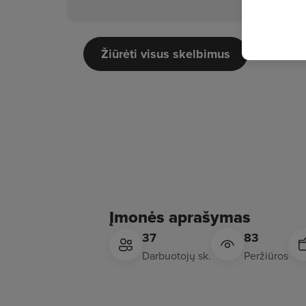
Žiūrėti visus skelbimus
Įmonės aprašymas
37
83
Darbuotojų sk.
Peržiūros