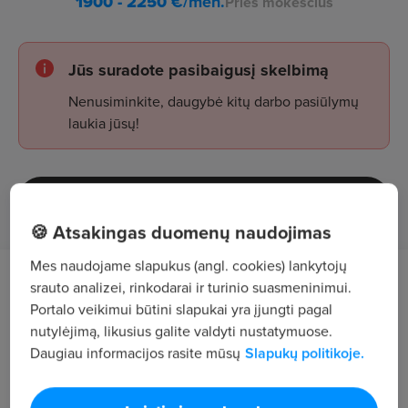
1900 - 2250
€/mėn.
Prieš mokesčius
Jūs suradote pasibaigusį skelbimą
Nenusiminkite, daugybė kitų darbo pasiūlymų
laukia jūsų!
Žiūrėti skelbimus
🍪 Atsakingas duomenų naudojimas
Mes naudojame slapukus (angl. cookies) lankytojų
Darbo aprašymas
srauto analizei, rinkodarai ir turinio suasmeninimui.
Portalo veikimui būtini slapukai yra įjungti pagal
nutylėjimą, likusius galite valdyti nustatymuose.
valdyti automatizuotus ir robotizuotus baldinės
Daugiau informacijos rasite mūsų
Slapukų politikoje.
plokštės gręžimo įrengimus;
užtikrinti produkto kokybę pagal brėžinius ir