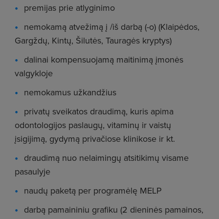
premijas prie atlyginimo
nemokamą atvežimą į /iš darbą (-o) (Klaipėdos,
Gargždų, Kintų, Šilutės, Tauragės kryptys)
dalinai kompensuojamą maitinimą įmonės
valgykloje
nemokamus užkandžius
privatų sveikatos draudimą, kuris apima
odontologijos paslaugų, vitaminų ir vaistų
įsigijimą, gydymą privačiose klinikose ir kt.
draudimą nuo nelaimingų atsitikimų visame
pasaulyje
naudų paketą per programėlę MELP
darbą pamaininiu grafiku (2 dieninės pamainos,