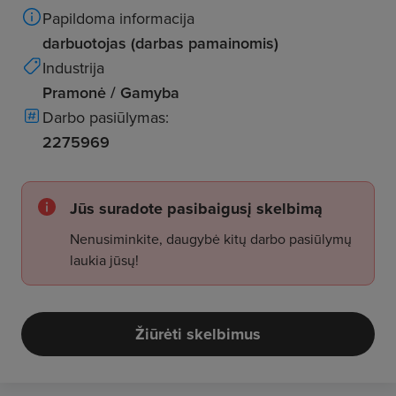
Papildoma informacija
darbuotojas (darbas pamainomis)
Industrija
Pramonė / Gamyba
Darbo pasiūlymas:
2275969
Jūs suradote pasibaigusį skelbimą
Nenusiminkite, daugybė kitų darbo pasiūlymų
laukia jūsų!
Žiūrėti skelbimus