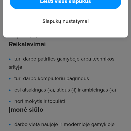
Leisti visus slapukus
kitus reikalavimus;
vykdyti gamybos planą;
Slapukų nustatymai
galimybę mokytis ir augti bei tapti savo srities
ekspertu (-e).
Reikalavimai
turi darbo patirties gamyboje arba technikos
srityje
turi darbo kompiuteriu pagrindus
esi atsakingas (-a), atidus (-i) ir ambicingas (-a)
nori mokytis ir tobulėti
Įmonė siūlo
darbo vietą naujoje ir modernioje gamykloje