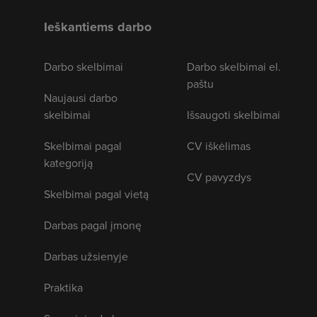
Ieškantiems darbo
Darbo skelbimai
Darbo skelbimai el.
paštu
Naujausi darbo
skelbimai
Išsaugoti skelbimai
Skelbimai pagal
CV iškėlimas
kategoriją
CV pavyzdys
Skelbimai pagal vietą
Darbas pagal įmonę
Darbas užsienyje
Praktika