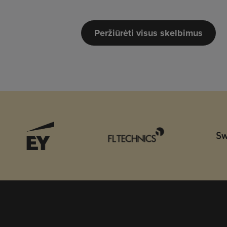
Peržiūrėti visus skelbimus