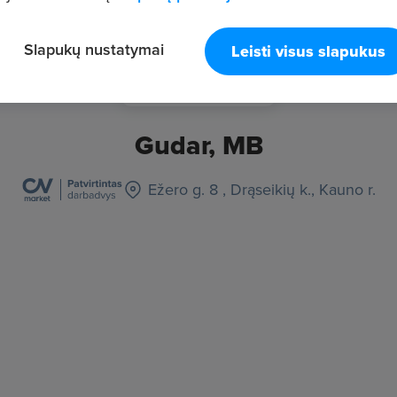
Slapukų nustatymai
Leisti visus slapukus
Gudar, MB
Ežero g. 8 , Drąseikių k., Kauno r.