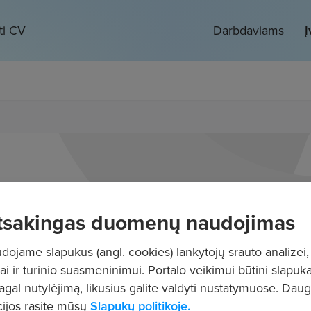
ti CV
Darbdaviams
Į
tsakingas duomenų naudojimas
ojame slapukus (angl. cookies) lankytojų srauto analizei,
ai ir turinio suasmeninimui. Portalo veikimui būtini slapuka
pagal nutylėjimą, likusius galite valdyti nustatymuose. Dau
ijos rasite mūsų
Slapukų politikoje.