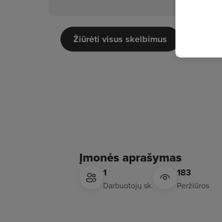
Žiūrėti visus skelbimus
Įmonės aprašymas
1
183
Darbuotojų sk.
Peržiūros