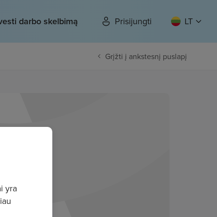
vesti darbo skelbimą
Prisijungti
LT
Grįžti į ankstesnį puslapį
i yra
giau