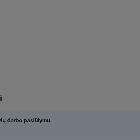
i
yvių darbo pasiūlymų