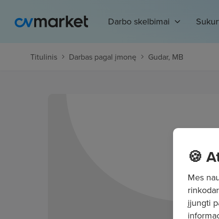
Darbo skelbimai
Sukur
Titulinis
Darbas pagal įmonę
Gudar, MB
🍪 A
Mes naud
rinkodar
įjungti 
informac