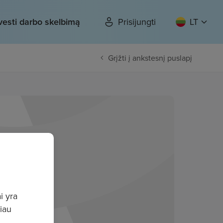
vesti darbo skelbimą
Prisijungti
LT
Grįžti į ankstesnį puslapį
i yra
giau