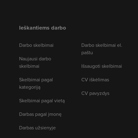
Ieškantiems darbo
Darbo skelbimai
Darbo skelbimai el.
paštu
Naujausi darbo
skelbimai
Išsaugoti skelbimai
Skelbimai pagal
CV iškėlimas
kategoriją
CV pavyzdys
Skelbimai pagal vietą
Darbas pagal įmonę
Darbas užsienyje