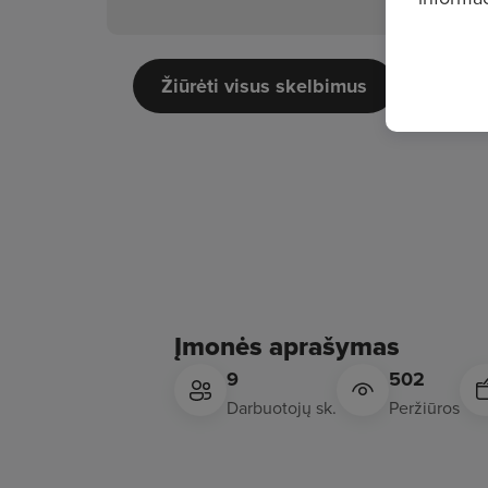
Žiūrėti visus skelbimus
Įmonės aprašymas
9
502
Darbuotojų sk.
Peržiūros