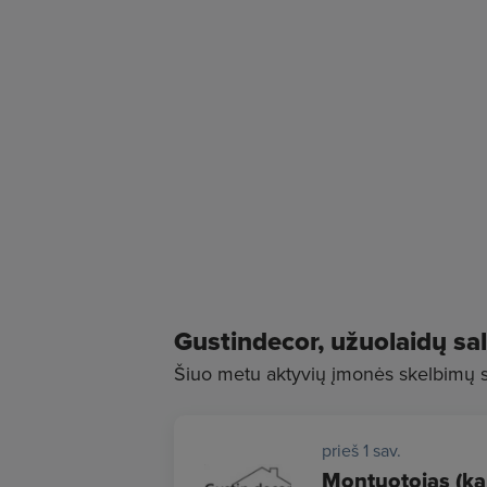
Gustindecor, užuolaidų sa
Šiuo metu aktyvių įmonės skelbimų sk
prieš 1 sav.
Montuotojas (kar