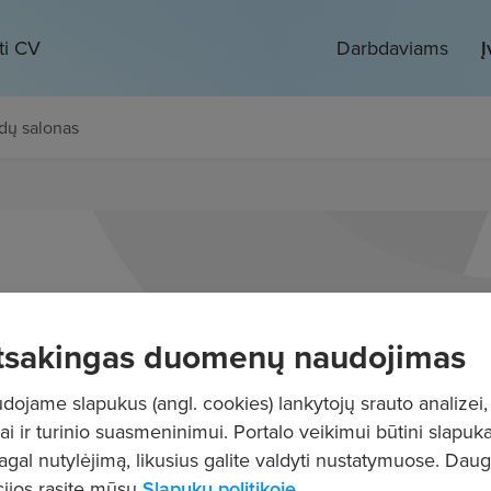
ti CV
Darbdaviams
Į
dų salonas
tsakingas duomenų naudojimas
ojame slapukus (angl. cookies) lankytojų srauto analizei,
ai ir turinio suasmeninimui. Portalo veikimui būtini slapuka
pagal nutylėjimą, likusius galite valdyti nustatymuose. Dau
ijos rasite mūsų
Slapukų politikoje.