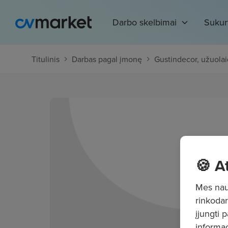
Darbo skelbimai
Sukur
Titulinis
Darbas pagal įmonę
Gustindecor, užuolai
🍪 A
Mes naud
rinkodar
įjungti 
informac