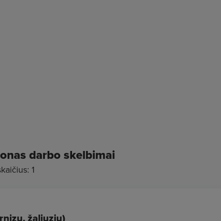
lonas darbo skelbimai
aičius: 1
nizų, žaliuzių)