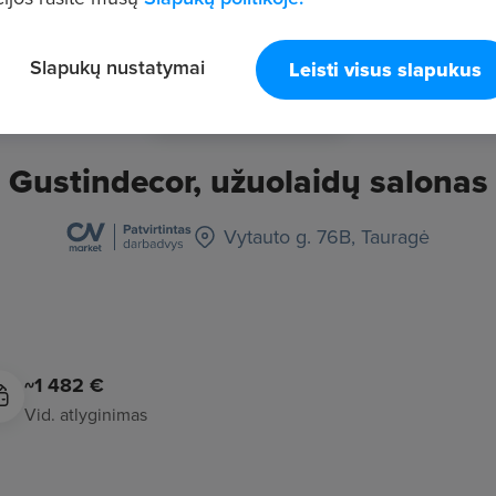
Slapukų nustatymai
Leisti visus slapukus
Gustindecor, užuolaidų salonas
Vytauto g. 76B, Tauragė
~1 482 €
Vid. atlyginimas