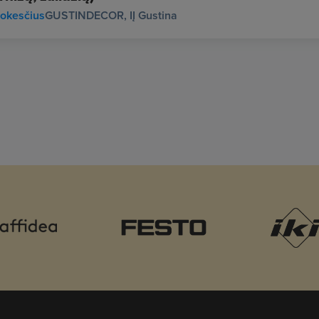
okesčius
GUSTINDECOR, IĮ Gustina