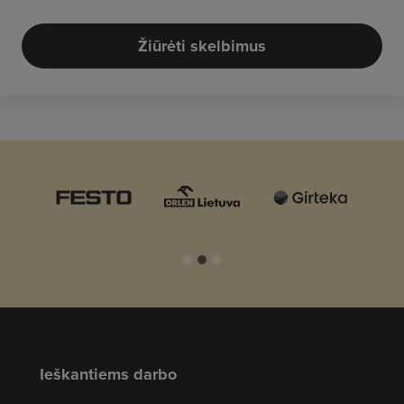
Žiūrėti skelbimus
Ieškantiems darbo