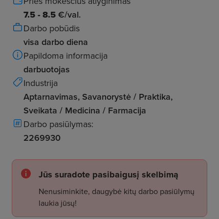
Prieš mokesčius atlyginimas
7.5 - 8.5
€/val.
Darbo pobūdis
visa darbo diena
Papildoma informacija
darbuotojas
Industrija
Aptarnavimas, Savanorystė / Praktika,
Sveikata / Medicina / Farmacija
Darbo pasiūlymas:
2269930
Jūs suradote pasibaigusį skelbimą
Nenusiminkite, daugybė kitų darbo pasiūlymų
laukia jūsų!