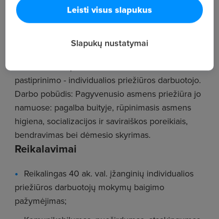
net 29 Lietuvos savivaldybėse. Nuolat augame ir
Leisti visus slapukus
kartu su jau daugiau nei 450 darbuotojų
komanda siekiame, kad pozityvi senatvė taptų
visų Lietuvos senjorų kasdienybe.
Slapukų nustatymai
Šiuo metu Klaipėdos komandai ieškome
pastiprinimo - individualios priežiūros darbuotojo.
Darbo pobūdis: Pagyvenusio asmens priežiūra jo
namuose: pagalba buityje, rūpinimasis asmens
higiena, socializacijos ir saviraiškos poreikiais,
bendravimas bei dėmesio skyrimas.
Reikalavimai
Reikalingas 40 ak. val. įžanginių individualios
priežiūros darbuotojų mokymų baigimo
pažymėjimas;