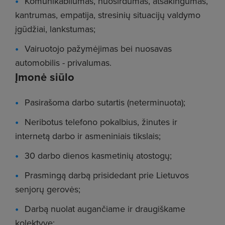
Komunikabilumas, nuoširdumas, atsakingumas,
kantrumas, empatija, stresinių situacijų valdymo
įgūdžiai, lankstumas;
Vairuotojo pažymėjimas bei nuosavas
automobilis - privalumas.
Įmonė siūlo
Pasirašoma darbo sutartis (neterminuota);
Neribotus telefono pokalbius, žinutes ir
internetą darbo ir asmeniniais tikslais;
30 darbo dienos kasmetinių atostogų;
Prasmingą darbą prisidedant prie Lietuvos
senjorų gerovės;
Darbą nuolat augančiame ir draugiškame
kolektyve;