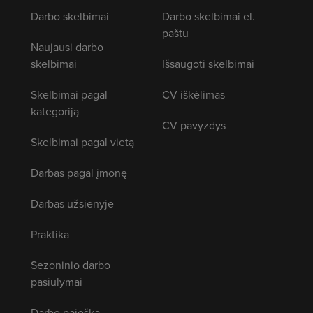
Darbo skelbimai
Darbo skelbimai el.
paštu
Naujausi darbo
skelbimai
Išsaugoti skelbimai
Skelbimai pagal
CV iškėlimas
kategoriją
CV pavyzdys
Skelbimai pagal vietą
Darbas pagal įmonę
Darbas užsienyje
Praktika
Sezoninio darbo
pasiūlymai
Darbo paieška