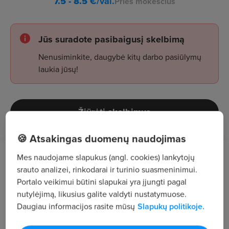
7.5 - 8.5
€/val.
Prieš mokesčius
Jūs suradote pasibaigusį skelbimą
Nenusiminkite, daugybė kitų darbo pasiūlymų
laukia jūsų!
Žiūrėti skelbimus
🍪 Atsakingas duomenų naudojimas
Mes naudojame slapukus (angl. cookies) lankytojų
Darbo aprašymas
srauto analizei, rinkodarai ir turinio suasmeninimui.
Portalo veikimui būtini slapukai yra įjungti pagal
SENJORO organizacija (www.senjoro.lt) teikia
nutylėjimą, likusius galite valdyti nustatymuose.
socialines paslaugas daugiau nei 1900 senjorų –
Daugiau informacijos rasite mūsų
Slapukų politikoje.
pagalbą namuose bei dienos socialinę globą –