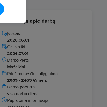
Informacija apie darbą
Įvestas
2026.06.01
Galioja iki
2026.07.01
Darbo vieta
Mažeikiai
Prieš mokesčius atlyginimas
2069 - 2455
€/mėn.
Darbo pobūdis
visa darbo diena
Papildoma informacija
darbuotojas