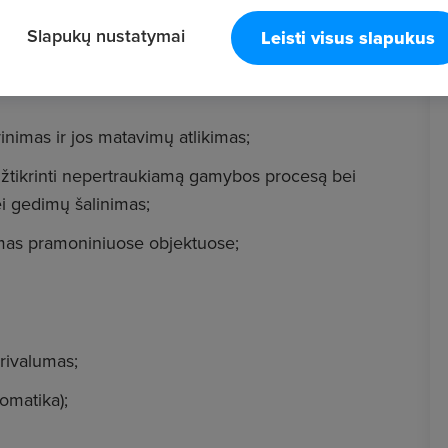
Slapukų nustatymai
Leisti visus slapukus
inimas ir jos matavimų atlikimas;
užtikrinti nepertraukiamą gamybos procesą bei
i gedimų šalinimas;
mas pramoniniuose objektuose;
privalumas;
tomatika);