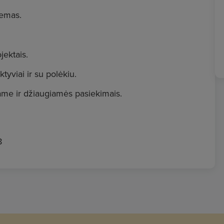
hemas.
jektais.
yviai ir su polėkiu.
ame ir džiaugiamės pasiekimais.
8