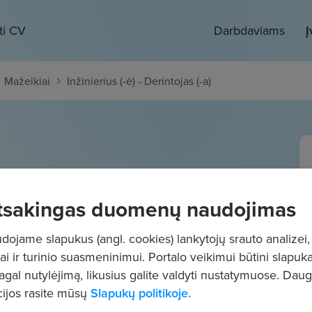
ti CV
Darbdaviams
Į
Mažeikiai
Inžinierius (-ė) - Derintojas (-a)
- Derintojas (-a)
tsakingas duomenų naudojimas
- 2455
€/mėn.
Prieš mokesčius
ojame slapukus (angl. cookies) lankytojų srauto analizei,
ai ir turinio suasmeninimui. Portalo veikimui būtini slapuka
pagal nutylėjimą, likusius galite valdyti nustatymuose. Dau
ijos rasite mūsų
Slapukų politikoje.