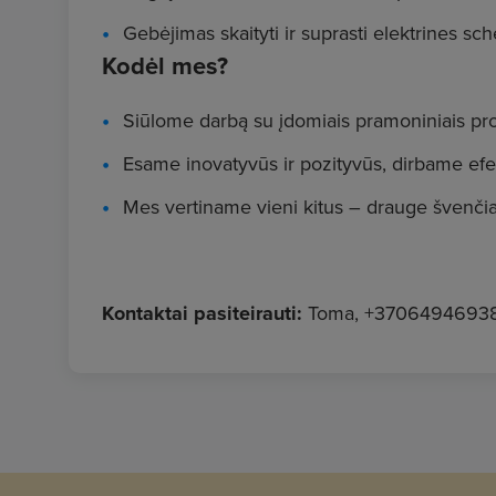
Gebėjimas skaityti ir suprasti elektrines sc
Kodėl mes?
Siūlome darbą su įdomiais pramoniniais pro
Esame inovatyvūs ir pozityvūs, dirbame efekt
Mes vertiname vieni kitus – drauge švenči
Kontaktai pasiteirauti:
Toma, +3706494693