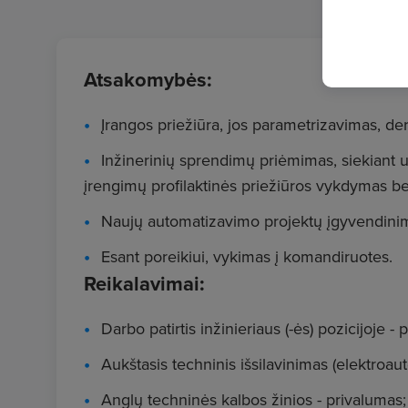
Atsakomybės:
Įrangos priežiūra, jos parametrizavimas, der
Inžinerinių sprendimų priėmimas, siekiant 
įrengimų profilaktinės priežiūros vykdymas be
Naujų automatizavimo projektų įgyvendini
Esant poreikiui, vykimas į komandiruotes.
Reikalavimai:
Darbo patirtis inžinieriaus (-ės) pozicijoje - 
Aukštasis techninis išsilavinimas (elektroau
Anglų techninės kalbos žinios - privalumas;