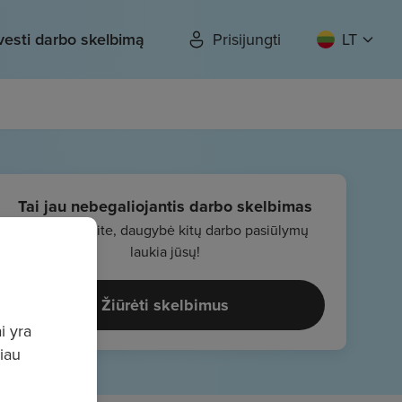
vesti darbo skelbimą
Prisijungti
LT
Tai jau nebegaliojantis darbo skelbimas
Nenusiminkite, daugybė kitų darbo pasiūlymų
laukia jūsų!
Žiūrėti skelbimus
i yra
giau